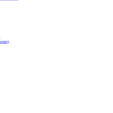
)
nster)