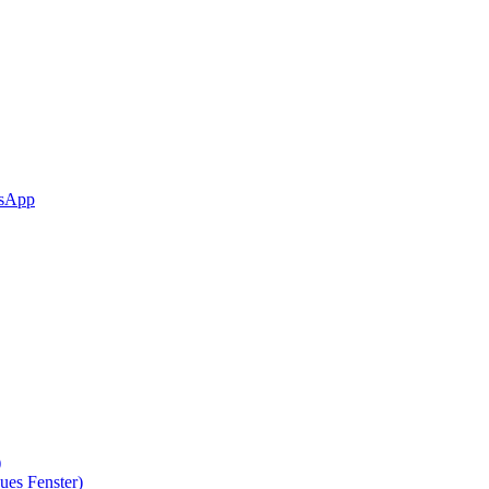
sApp
)
ues Fenster)