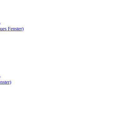
)
ues Fenster)
)
nster)