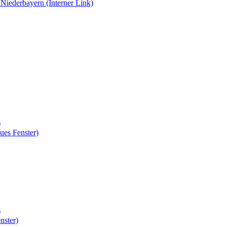
s Niederbayern
(Interner Link)
)
ues Fenster)
)
nster)