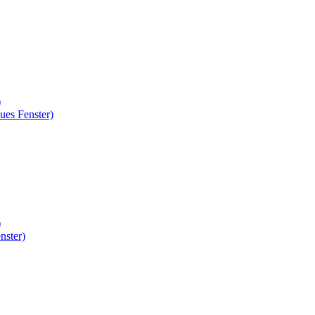
)
ues Fenster)
)
nster)