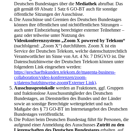
Deutschen Bundestages über die
Mediathek
abrufbar. Das
gilt gemäß 69 Absatz 1 Satz 6 GO-BT auch für sonstige
öffentliche Sitzungen der Ausschüsse.
Die Ausschüsse und Gremien des Deutschen Bundestages
können ihre öffentlichen und nichtöffentlichen Sitzungen –
auch unter Einbeziehung berechtigter externer Teilnehmer –
ganz oder teilweise unter Nutzung des
Videokonferenzsystems „Zoom X powered by Telekom“
(nachfolgend: „Zoom X“) durchführen. Zoom X ist ein
Service der Deutschen Telekom, welche datenschutzrechtlich
Verantwortlicher im Sinne von Art. 4 Nr. 7 DSGVO ist. Die
Datenschutzhinweise der Deutschen Telekom können unter
folgendem Link eingesehen werden:
https://geschaeftskunden.telekom.de/magenta-business-
collaboration/video-konferenzen/zoom-
x/datenschutzhinweise-zoom
(Externer Link)
.
Ausschussprotokolle
werden an Fraktionen, ggf. Gruppen
und fraktionslose Ausschussmitglieder des Deutschen
Bundestages, an Dienststellen des Bundes und der Länder
sowie an sonstige Berechtigte weitergeleitet und nach
Maßgabe des § 73 GO-BT im Internetangebot des Deutschen
Bundestages veröffentlicht.
Die Polizei beim Deutschen Bundestag führt für Personen, die
aufgrund einer Anmeldung des Ausschusses
Zutritt zu den
Liegenschaften des Deutschen Bundestages
erhalten, auf