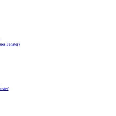
)
ues Fenster)
)
nster)