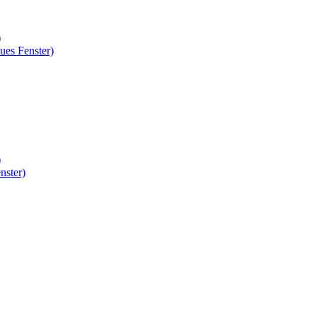
)
ues Fenster)
)
nster)