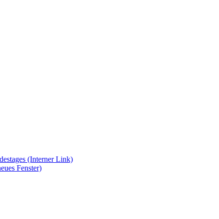
ndestages
(Interner Link)
neues Fenster)