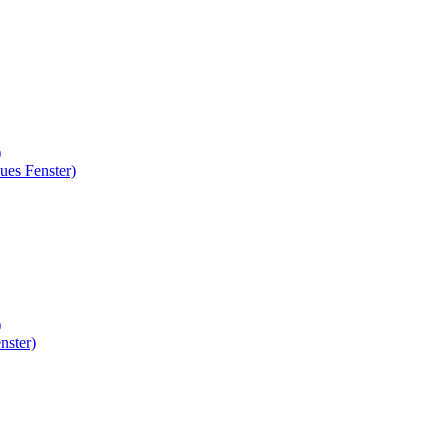
)
ues Fenster)
)
nster)