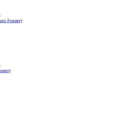
)
ues Fenster)
)
nster)