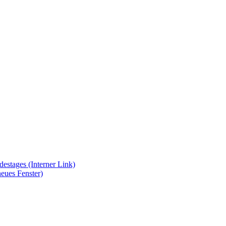
ndestages
(Interner Link)
neues Fenster)