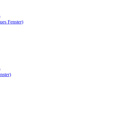
)
ues Fenster)
)
nster)