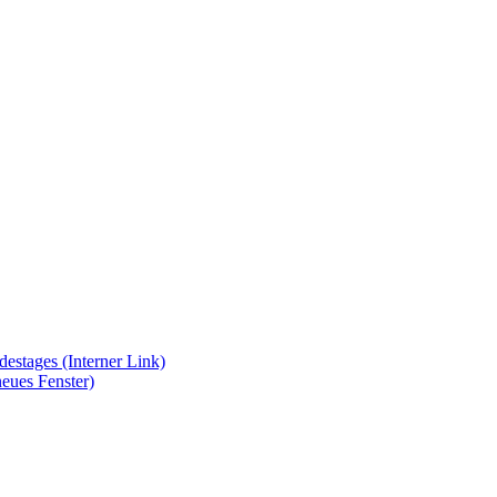
ndestages
(Interner Link)
neues Fenster)