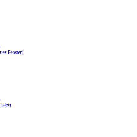
)
ues Fenster)
)
nster)