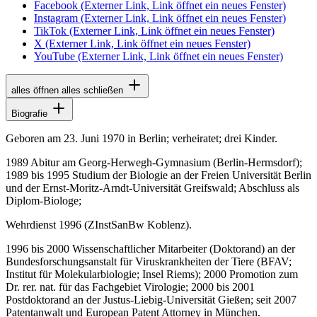
Facebook
(Externer Link, Link öffnet ein neues Fenster)
Instagram
(Externer Link, Link öffnet ein neues Fenster)
TikTok
(Externer Link, Link öffnet ein neues Fenster)
X
(Externer Link, Link öffnet ein neues Fenster)
YouTube
(Externer Link, Link öffnet ein neues Fenster)
alles öffnen
alles schließen
Biografie
Geboren am 23. Juni 1970 in Berlin; verheiratet; drei Kinder.
1989 Abitur am Georg-Herwegh-Gymnasium (Berlin-Hermsdorf);
1989 bis 1995 Studium der Biologie an der Freien Universität Berlin
und der Ernst-Moritz-Arndt-Universität Greifswald; Abschluss als
Diplom-Biologe;
Wehrdienst 1996 (ZInstSanBw Koblenz).
1996 bis 2000 Wissenschaftlicher Mitarbeiter (Doktorand) an der
Bundesforschungsanstalt für Viruskrankheiten der Tiere (BFAV;
Institut für Molekularbiologie; Insel Riems); 2000 Promotion zum
Dr. rer. nat. für das Fachgebiet Virologie; 2000 bis 2001
Postdoktorand an der Justus-Liebig-Universität Gießen; seit 2007
Patentanwalt und European Patent Attorney in München.