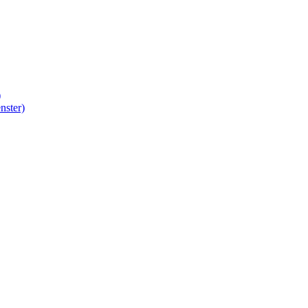
)
nster)