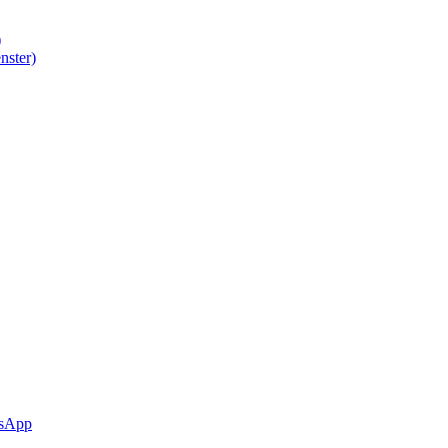
)
nster)
sApp