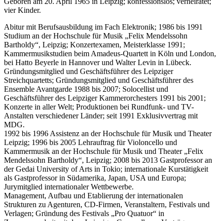
Geboren am 20. April 1965 in Leipzig; konfessionslos; verheiratet;
vier Kinder.
Abitur mit Berufsausbildung im Fach Elektronik; 1986 bis 1991
Studium an der Hochschule für Musik „Felix Mendelssohn
Bartholdy“, Leipzig; Konzertexamen, Meisterklasse 1991;
Kammermusikstudien beim Amadeus-Quartett in Köln und London,
bei Hatto Beyerle in Hannover und Walter Levin in Lübeck.
Gründungsmitglied und Geschäftsführer des Leipziger
Streichquartetts; Gründungsmitglied und Geschäftsführer des
Ensemble Avantgarde 1988 bis 2007; Solocellist und
Geschäftsführer des Leipziger Kammerorchesters 1991 bis 2001;
Konzerte in aller Welt; Produktionen bei Rundfunk- und TV-
Anstalten verschiedener Länder; seit 1991 Exklusivvertrag mit
MDG.
1992 bis 1996 Assistenz an der Hochschule für Musik und Theater
Leipzig; 1996 bis 2005 Lehrauftrag für Violoncello und
Kammermusik an der Hochschule für Musik und Theater „Felix
Mendelssohn Bartholdy“, Leipzig; 2008 bis 2013 Gastprofessor an
der Gedai University of Arts in Tokio; internationale Kurstätigkeit
als Gastprofessor in Südamerika, Japan, USA und Europa;
Jurymitglied internationaler Wettbewerbe.
Management, Aufbau und Etablierung der internationalen
Strukturen zu Agenturen, CD-Firmen, Veranstaltern, Festivals und
Verlagen; Gründung des Festivals „Pro Quatuor“ in