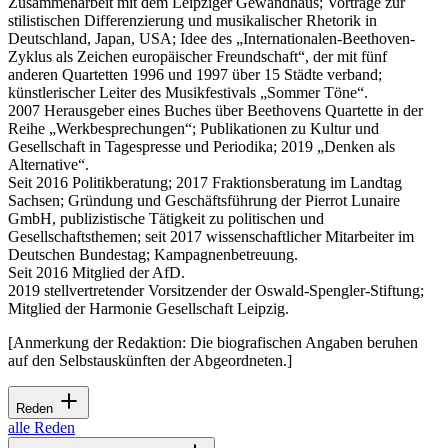
Zusammenarbeit mit dem Leipziger Gewandhaus; Vorträge zur
stilistischen Differenzierung und musikalischer Rhetorik in
Deutschland, Japan, USA; Idee des „Internationalen-Beethoven-
Zyklus als Zeichen europäischer Freundschaft“, der mit fünf
anderen Quartetten 1996 und 1997 über 15 Städte verband;
künstlerischer Leiter des Musikfestivals „Sommer Töne“.
2007 Herausgeber eines Buches über Beethovens Quartette in der
Reihe „Werkbesprechungen“; Publikationen zu Kultur und
Gesellschaft in Tagespresse und Periodika; 2019 „Denken als
Alternative“.
Seit 2016 Politikberatung; 2017 Fraktionsberatung im Landtag
Sachsen; Gründung und Geschäftsführung der Pierrot Lunaire
GmbH, publizistische Tätigkeit zu politischen und
Gesellschaftsthemen; seit 2017 wissenschaftlicher Mitarbeiter im
Deutschen Bundestag; Kampagnenbetreuung.
Seit 2016 Mitglied der AfD.
2019 stellvertretender Vorsitzender der Oswald-Spengler-Stiftung;
Mitglied der Harmonie Gesellschaft Leipzig.
[Anmerkung der Redaktion: Die biografischen Angaben beruhen
auf den Selbstauskünften der Abgeordneten.]
Reden
alle Reden