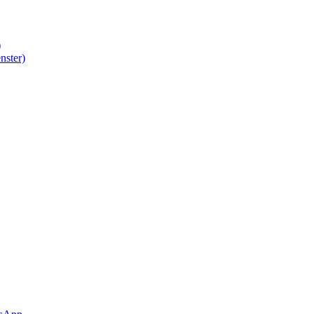
)
nster)