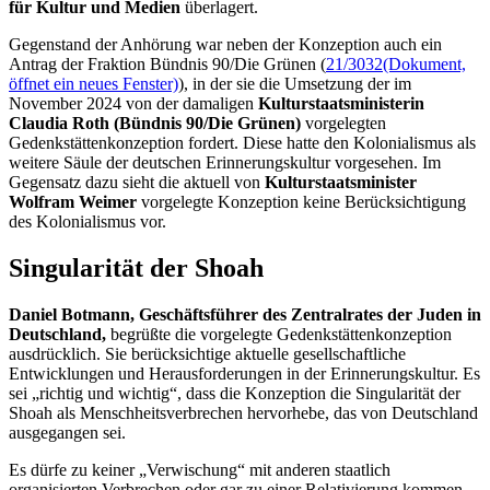
für Kultur und Medien
überlagert.
Gegenstand der Anhörung war neben der Konzeption auch ein
Antrag der Fraktion Bündnis 90/Die Grünen (
21/3032
(Dokument,
öffnet ein neues Fenster)
), in der sie die Umsetzung der im
November 2024 von der damaligen
Kulturstaatsministerin
Claudia Roth (Bündnis 90/Die Grünen)
vorgelegten
Gedenkstättenkonzeption fordert. Diese hatte den Kolonialismus als
weitere Säule der deutschen Erinnerungskultur vorgesehen. Im
Gegensatz dazu sieht die aktuell von
Kulturstaatsminister
Wolfram Weimer
vorgelegte Konzeption keine Berücksichtigung
des Kolonialismus vor.
Singularität der Shoah
Daniel Botmann, Geschäftsführer des Zentralrates der Juden in
Deutschland,
begrüßte die vorgelegte Gedenkstättenkonzeption
ausdrücklich. Sie berücksichtige aktuelle gesellschaftliche
Entwicklungen und Herausforderungen in der Erinnerungskultur. Es
sei „richtig und wichtig“, dass die Konzeption die Singularität der
Shoah als Menschheitsverbrechen hervorhebe, das von Deutschland
ausgegangen sei.
Es dürfe zu keiner „Verwischung“ mit anderen staatlich
organisierten Verbrechen oder gar zu einer Relativierung kommen,