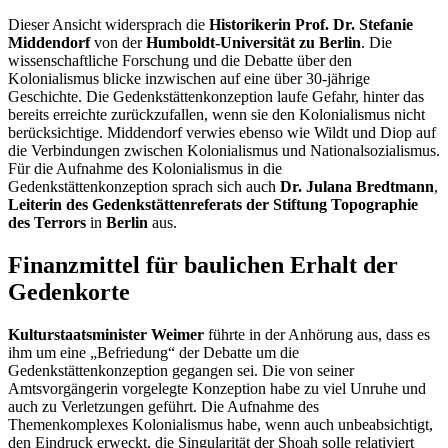
Dieser Ansicht widersprach die
Historikerin Prof. Dr. Stefanie
Middendorf
von der
Humboldt-Universität zu Berlin
. Die
wissenschaftliche Forschung und die Debatte über den
Kolonialismus blicke inzwischen auf eine über 30-jährige
Geschichte. Die Gedenkstättenkonzeption laufe Gefahr, hinter das
bereits erreichte zurückzufallen, wenn sie den Kolonialismus nicht
berücksichtige. Middendorf verwies ebenso wie Wildt und Diop auf
die Verbindungen zwischen Kolonialismus und Nationalsozialismus.
Für die Aufnahme des Kolonialismus in die
Gedenkstättenkonzeption sprach sich auch
Dr. Julana Bredtmann
,
Leiterin des Gedenkstättenreferats der Stiftung Topographie
des Terrors
in
Berlin
aus.
Finanzmittel für baulichen Erhalt der
Gedenkorte
Kulturstaatsminister Weimer
führte in der Anhörung aus, dass es
ihm um eine „Befriedung“ der Debatte um die
Gedenkstättenkonzeption gegangen sei. Die von seiner
Amtsvorgängerin vorgelegte Konzeption habe zu viel Unruhe und
auch zu Verletzungen geführt. Die Aufnahme des
Themenkomplexes Kolonialismus habe, wenn auch unbeabsichtigt,
den Eindruck erweckt, die Singularität der Shoah solle relativiert