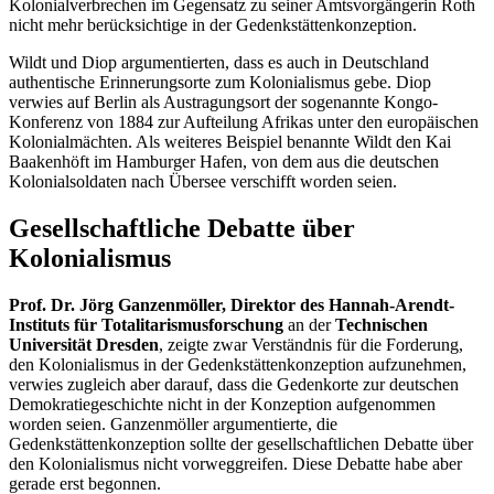
Kolonialverbrechen im Gegensatz zu seiner Amtsvorgängerin Roth
nicht mehr berücksichtige in der Gedenkstättenkonzeption.
Wildt und Diop argumentierten, dass es auch in Deutschland
authentische Erinnerungsorte zum Kolonialismus gebe. Diop
verwies auf Berlin als Austragungsort der sogenannte Kongo-
Konferenz von 1884 zur Aufteilung Afrikas unter den europäischen
Kolonialmächten. Als weiteres Beispiel benannte Wildt den Kai
Baakenhöft im Hamburger Hafen, von dem aus die deutschen
Kolonialsoldaten nach Übersee verschifft worden seien.
Gesellschaftliche Debatte über
Kolonialismus
Prof. Dr. Jörg Ganzenmöller, Direktor des Hannah-Arendt-
Instituts für Totalitarismusforschung
an der
Technischen
Universität Dresden
, zeigte zwar Verständnis für die Forderung,
den Kolonialismus in der Gedenkstättenkonzeption aufzunehmen,
verwies zugleich aber darauf, dass die Gedenkorte zur deutschen
Demokratiegeschichte nicht in der Konzeption aufgenommen
worden seien. Ganzenmöller argumentierte, die
Gedenkstättenkonzeption sollte der gesellschaftlichen Debatte über
den Kolonialismus nicht vorweggreifen. Diese Debatte habe aber
gerade erst begonnen.