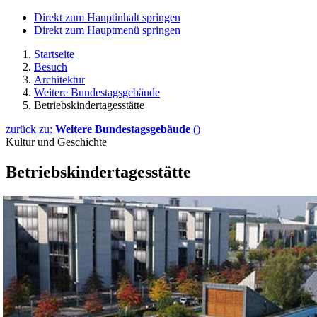
Direkt zum Hauptinhalt springen
Direkt zum Hauptmenü springen
Startseite
Besuch
Architektur
Weitere Bundestagsgebäude
Betriebskindertagesstätte
zurück zu:
Weitere Bundestagsgebäude
()
Kultur und Geschichte
Betriebskindertagesstätte