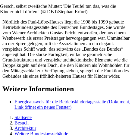
Gersch, selbst zweifache Mutter: 'Die Teufel tun das, was die
Kinder nicht dürfen.' (© DBT/Stephan Erfurt)
Nördlich des Paul-Löbe-Hauses liegt die 1998 bis 1999 gebaute
Betriebskindertagesstätte des Deutschen Bundestages. Sie wurde
vom Wiener Architekten Gustav Peichl entworfen, der aus einem
Wettbewerb als erster Preisträger hervorgegangen war. Unmittelbar
an der Spree gelegen, ruft sie Assoziationen an ein elegant-
verspieltes Schiff wach, das seitwärts des „Bandes des Bundes“
angelegt hat. Die starke Farbigkeit, einfache geometrische
Grundstrukturen und verspielte architektonische Elemente wie die
Doppelkugeln auf dem Dach, die den Kindern als Wohnhöhlen für
den Mittagsschlaf zur Verfügung stehen, spiegeln die Funktion des
Gebäudes als eines fröhlich-heiteren Hauses für Kinder wider.
Weitere Informationen
Energieausweis für die Betriebskindertagesstätte
(Dokument,
Link öffnet ein neues Fenster)
Startseite
Besuch
Architektur
Weitere Bundestagsgebäude