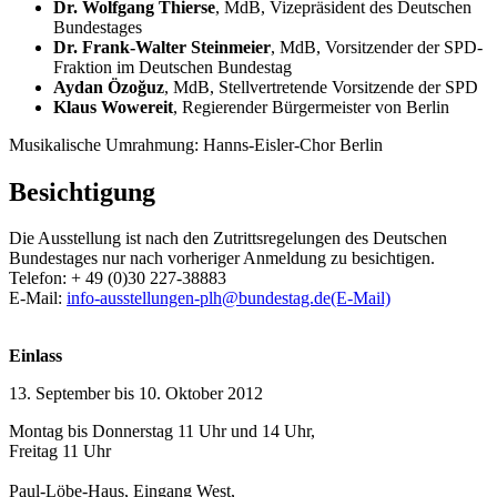
Dr. Wolfgang Thierse
, MdB, Vizepräsident des Deutschen
Bundestages
Dr. Frank-Walter Steinmeier
, MdB, Vorsitzender der SPD-
Fraktion im Deutschen Bundestag
Aydan Özoğuz
, MdB, Stellvertretende Vorsitzende der SPD
Klaus Wowereit
, Regierender Bürgermeister von Berlin
Musikalische Umrahmung: Hanns-Eisler-Chor Berlin
Besichtigung
Die Ausstellung ist nach den Zutrittsregelungen des Deutschen
Bundestages nur nach vorheriger Anmeldung zu besichtigen.
Telefon: + 49 (0)30 227-38883
E-Mail:
info-ausstellungen-plh@bundestag.de
(E-Mail)
Einlass
13. September bis 10. Oktober 2012
Montag bis Donnerstag 11 Uhr und 14 Uhr,
Freitag 11 Uhr
Paul-Löbe-Haus, Eingang West,