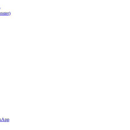
)
nster)
sApp