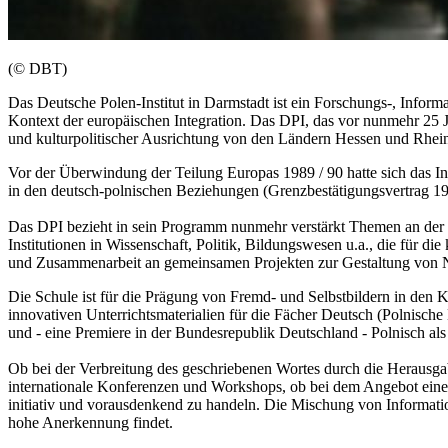
(© DBT)
Das Deutsche Polen-Institut in Darmstadt ist ein Forschungs-, Inform
Kontext der europäischen Integration. Das DPI, das vor nunmehr 25 J
und kulturpolitischer Ausrichtung von den Ländern Hessen und Rhein
Vor der Überwindung der Teilung Europas 1989 / 90 hatte sich das In
in den deutsch-polnischen Beziehungen (Grenzbestätigungsvertrag 19
Das DPI bezieht in sein Programm nunmehr verstärkt Themen an der Sch
Institutionen in Wissenschaft, Politik, Bildungswesen u.a., die für d
und Zusammenarbeit an gemeinsamen Projekten zur Gestaltung von Na
Die Schule ist für die Prägung von Fremd- und Selbstbildern in den
innovativen Unterrichtsmaterialien für die Fächer Deutsch (Polnisch
und - eine Premiere in der Bundesrepublik Deutschland - Polnisch a
Ob bei der Verbreitung des geschriebenen Wortes durch die Herausga
internationale Konferenzen und Workshops, ob bei dem Angebot eines 
initiativ und vorausdenkend zu handeln. Die Mischung von Information
hohe Anerkennung findet.