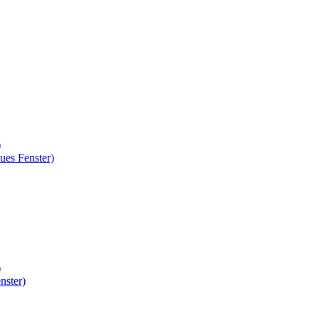
)
ues Fenster)
)
nster)