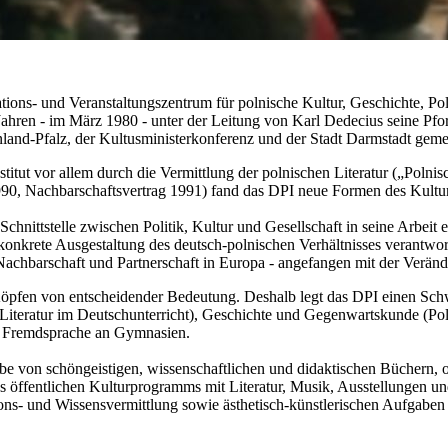
ations- und Veranstaltungszentrum für polnische Kultur, Geschichte, Po
ahren - im März 1980 - unter der Leitung von Karl Dedecius seine Pfor
land-Pfalz, der Kultusministerkonferenz und der Stadt Darmstadt geme
stitut vor allem durch die Vermittlung der polnischen Literatur („Po
90, Nachbarschaftsvertrag 1991) fand das DPI neue Formen des Kultur
nittstelle zwischen Politik, Kultur und Gesellschaft in seine Arbeit e
ie konkrete Ausgestaltung des deutsch-polnischen Verhältnisses verantwo
chbarschaft und Partnerschaft in Europa - angefangen mit der Verän
 Köpfen von entscheidender Bedeutung. Deshalb legt das DPI einen Sch
e Literatur im Deutschunterricht), Geschichte und Gegenwartskunde (P
ls Fremdsprache an Gymnasien.
be von schöngeistigen, wissenschaftlichen und didaktischen Büchern, 
öffentlichen Kulturprogramms mit Literatur, Musik, Ausstellungen und 
s- und Wissensvermittlung sowie ästhetisch-künstlerischen Aufgaben ha