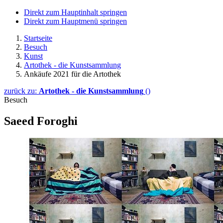
Direkt zum Hauptinhalt springen
Direkt zum Hauptmenü springen
Startseite
Besuch
Kunst
Artothek - die Kunstsammlung
Ankäufe 2021 für die Artothek
zurück zu:
Artothek - die Kunstsammlung
()
Besuch
Saeed Foroghi