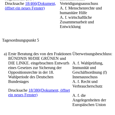
Drucksache
18/466
(Dokument,
Verteidigungsausschuss
öffnet ein neues Fenster)
A. f. Menschenrechte und
humanitäre Hilfe
A. f. wirtschaftliche
Zusammenarbeit und
Entwicklung
Tagesordnungspunkt 5
a)
Erste Beratung des von den Fraktionen
Überweisungsbeschluss:
BÜNDNIS 90/DIE GRÜNEN und
DIE LINKE. eingebrachten Entwurfs
A. f. Wahlprüfung,
eines
Gesetzes zur Sicherung der
Immunität und
Oppositionsrechte in der 18.
Geschäftsordnung (f)
Wahlperiode des Deutschen
Innenausschuss
Bundestages
A. f. Recht und
Verbraucherschutz
Drucksache
18/380
(Dokument, öffnet
ein neues Fenster)
A. f. die
Angelegenheiten der
Europäischen Union