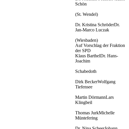
Schön
(St. Wendel)
Dr. Kristina SchröderDr.
Jan-Marco Luczak
(Wiesbaden)
Auf Vorschlag der Fraktion
der SPD
Klaus BarthelDr. Hans-
Joachim
Schabedoth
Dirk BeckerWolfgang
Tiefensee
Martin DörmannLars
Klingbeil
Thomas JurkMichelle
Müntefering
Dr. Nina ScheerJohann