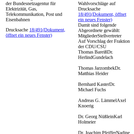
der Bundesnetzagentur für
Wahlvorschläge auf
Elektrizität, Gas,
Drucksache
Telekommunikation, Post und
18/491
(Dokument, öffnet
Eisenbahnen
ein neues Fenster)
Damit sind folgende
Drucksache
18/491
(Dokument,
Abgeordnete gewählt:
öffnet ein neues Fenster)
MitgliederStellvertreter
Auf Vorschlag der Fraktion
der CDU/CSU
Thomas BareißDr.
HerlindGundelach
Thomas JarzombekDr.
Matthias Heider
Bernhard KasterDr.
Michael Fuchs
Andreas G. LämmelAxel
Knoerig
Dr. Georg NüßleinKarl
Holmeier
Dr. Joachim PfeifferNadine