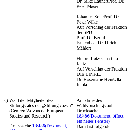
Dr. Silke LaunertProf. Dr.
Peter Maser
Johannes SelleProf. Dr.
Peter Wilke
Auf Vorschlag der Fraktion
der SPD
Prof. Dr. Bernd
FaulenbachDr. Ulrich
Mählert
Hiltrud LotzeChristina
Jantz
Auf Vorschlag der Fraktion
DIE LINKE.
Dr. Rosemarie HeinUlla
Jelpke
c)
Wahl der Mitglieder des
Annahme des
Stiftungsrates der „Stiftung caesar“
Wahlvorschlags auf
(CentreofAdvanced European
Drucksache
Studies and Research)
18/486
(Dokument, öffnet
ein neues Fenster)
Drucksache
18/486
(Dokument,
Damit ist folgender