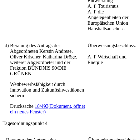
Entwicklung
A. f. Tourismus
A. f. die
Angelegenheiten der
Europäischen Union
Haushaltsauschuss
d)
Beratung des Antrags der
Überweisungsbeschluss:
Abgeordneten Kerstin Andreae,
Oliver Krischer, Katharina Dröge,
A. f. Wirtschaft und
weiterer Abgeordneter und der
Energie
Fraktion BÜNDNIS 90/DIE
GRÜNEN
Wettbewerbsfähigkeit durch
Innovation und Zukunftsinvestitionen
sichern
Drucksache
18/493
(Dokument, öffnet
ein neues Fenster)
Tagesordnungspunkt 4
Beratung des Antrags der
Überweisungsbeschluss: