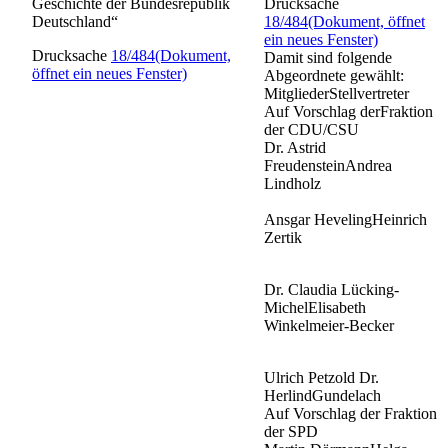
Geschichte der Bundesrepublik
Drucksache
Deutschland“
18/484
(Dokument, öffnet
ein neues Fenster)
Drucksache
18/484
(Dokument,
Damit sind folgende
öffnet ein neues Fenster)
Abgeordnete gewählt:
MitgliederStellvertreter
Auf Vorschlag derFraktion
der CDU/CSU
Dr. Astrid
FreudensteinAndrea
Lindholz
Ansgar HevelingHeinrich
Zertik
Dr. Claudia Lücking-
MichelElisabeth
Winkelmeier-Becker
Ulrich Petzold Dr.
HerlindGundelach
Auf Vorschlag der Fraktion
der SPD