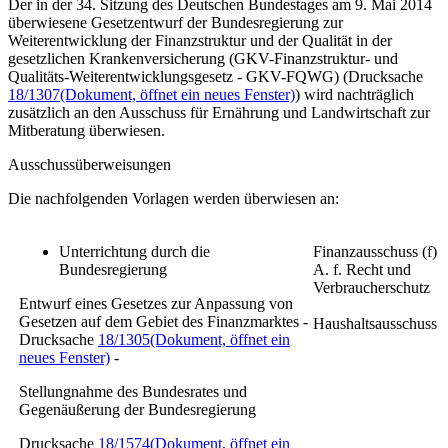
Der in der 34. Sitzung des Deutschen Bundestages am 9. Mai 2014
überwiesene Gesetzentwurf der Bundesregierung zur
Weiterentwicklung der Finanzstruktur und der Qualität in der
gesetzlichen Krankenversicherung
(GKV-Finanzstruktur- und
Qualitäts-Weiterentwicklungsgesetz - GKV-FQWG) (Drucksache
18/1307
(Dokument, öffnet ein neues Fenster)
)
wird nachträglich
zusätzlich an den Ausschuss für Ernährung und Landwirtschaft zur
Mitberatung überwiesen.
Ausschussüberweisungen
Die nachfolgenden Vorlagen werden überwiesen an:
Unterrichtung durch die
Finanzausschuss (f)
Bundesregierung
A. f. Recht und
Verbraucherschutz
Entwurf eines Gesetzes zur Anpassung von
Gesetzen auf dem Gebiet des Finanzmarktes -
Haushaltsausschuss
Drucksache
18/1305
(Dokument, öffnet ein
neues Fenster)
-
Stellungnahme des Bundesrates und
Gegenäußerung der Bundesregierung
Drucksache
18/1574
(Dokument, öffnet ein