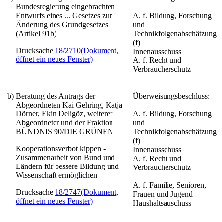
Bundesregierung eingebrachten
Entwurfs eines
... Gesetzes zur
A. f. Bildung, Forschung
Änderung des Grundgesetzes
und
(Artikel 91b)
Technikfolgenabschätzung
(f)
Drucksache
18/2710
(Dokument,
Innenausschuss
öffnet ein neues Fenster)
A. f. Recht und
Verbraucherschutz
b)
Beratung des Antrags der
Überweisungsbeschluss:
Abgeordneten Kai Gehring, Katja
Dörner, Ekin Deligöz, weiterer
A. f. Bildung, Forschung
Abgeordneter und der Fraktion
und
BÜNDNIS 90/DIE GRÜNEN
Technikfolgenabschätzung
(f)
Kooperationsverbot kippen -
Innenausschuss
Zusammenarbeit von Bund und
A. f. Recht und
Ländern für bessere Bildung und
Verbraucherschutz
Wissenschaft ermöglichen
A. f. Familie, Senioren,
Drucksache
18/2747
(Dokument,
Frauen und Jugend
öffnet ein neues Fenster)
Haushaltsauschuss