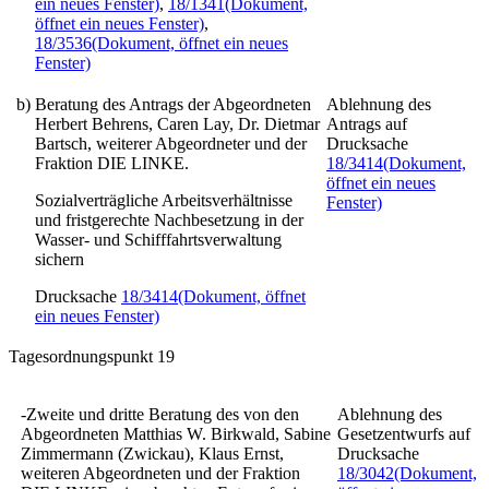
ein neues Fenster)
,
18/1341
(Dokument,
öffnet ein neues Fenster)
,
18/3536
(Dokument, öffnet ein neues
Fenster)
b)
Beratung des Antrags der Abgeordneten
Ablehnung des
Herbert Behrens, Caren Lay, Dr. Dietmar
Antrags auf
Bartsch, weiterer Abgeordneter und der
Drucksache
Fraktion DIE LINKE.
18/3414
(Dokument,
öffnet ein neues
Sozialverträgliche Arbeitsverhältnisse
Fenster)
und fristgerechte Nachbesetzung in der
Wasser- und Schifffahrtsverwaltung
sichern
Drucksache
18/3414
(Dokument, öffnet
ein neues Fenster)
Tagesordnungspunkt 19
-Zweite und dritte Beratung des von den
Ablehnung des
Abgeordneten Matthias W. Birkwald, Sabine
Gesetzentwurfs auf
Zimmermann (Zwickau), Klaus Ernst,
Drucksache
weiteren Abgeordneten und der Fraktion
18/3042
(Dokument,