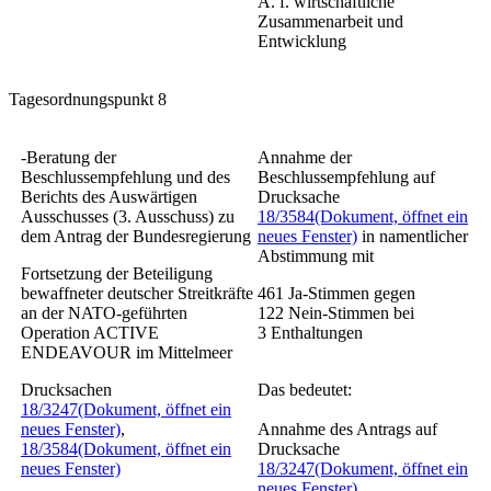
A. f. wirtschaftliche
Zusammenarbeit und
Entwicklung
Tagesordnungspunkt 8
-Beratung der
Annahme der
Beschlussempfehlung und des
Beschlussempfehlung auf
Berichts des Auswärtigen
Drucksache
Ausschusses (3. Ausschuss) zu
18/3584
(Dokument, öffnet ein
dem Antrag der Bundesregierung
neues Fenster)
in namentlicher
Abstimmung mit
Fortsetzung der Beteiligung
bewaffneter deutscher Streitkräfte
461
Ja-Stimmen gegen
an der NATO-geführten
122
Nein-Stimmen bei
Operation ACTIVE
3
Enthaltungen
ENDEAVOUR im Mittelmeer
Drucksachen
Das bedeutet:
18/3247
(Dokument, öffnet ein
neues Fenster)
,
Annahme des Antrags auf
18/3584
(Dokument, öffnet ein
Drucksache
neues Fenster)
18/3247
(Dokument, öffnet ein
neues Fenster)