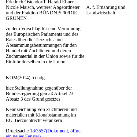
Friedrich Ostendorff, Harald Ebner,
Nicole Maisch, weiterer Abgeordneter
A. f. Ernährung und
und der Fraktion BÜNDNIS 90/DIE
Landwirtschaft
GRÜNEN
zu dem Vorschlag für eine Verordnung
des Europäischen Parlaments und des
Rates über die Tierzucht- und
Abstammungsbestimmungen für den
Handel mit Zuchttieren und deren
Zuchtmaterial in der Union sowie für die
Einfuhr derselben in die Union
KOM(2014) 5 endg.
hier:Stellungnahme gegenüber der
Bundesregierung gemäß Artikel 23
Absatz 3 des Grundgesetzes
Kennzeichnung von Zuchttieren und -
materialien mit Klonabstammung im
EU-Tierzuchtrecht verankern
Drucksache
18/3557
(Dokument, öffnet
ein neues Fenster)