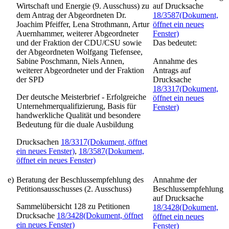
Wirtschaft und Energie (9. Ausschuss) zu
auf Drucksache
dem Antrag der Abgeordneten Dr.
18/3587
(Dokument,
Joachim Pfeiffer, Lena Strothmann, Artur
öffnet ein neues
Auernhammer, weiterer Abgeordneter
Fenster)
und der Fraktion der CDU/CSU sowie
Das bedeutet:
der Abgeordneten Wolfgang Tiefensee,
Sabine Poschmann, Niels Annen,
Annahme des
weiterer Abgeordneter und der Fraktion
Antrags auf
der SPD
Drucksache
18/3317
(Dokument,
Der deutsche Meisterbrief - Erfolgreiche
öffnet ein neues
Unternehmerqualifizierung, Basis für
Fenster)
handwerkliche Qualität und besondere
Bedeutung für die duale Ausbildung
Drucksachen
18/3317
(Dokument, öffnet
ein neues Fenster)
,
18/3587
(Dokument,
öffnet ein neues Fenster)
e)
Beratung der Beschlussempfehlung des
Annahme der
Petitionsausschusses (2. Ausschuss)
Beschlussempfehlung
auf Drucksache
Sammelübersicht 128 zu Petitionen
18/3428
(Dokument,
Drucksache
18/3428
(Dokument, öffnet
öffnet ein neues
ein neues Fenster)
Fenster)