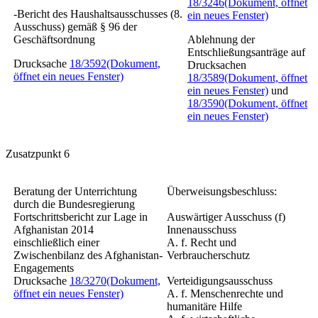
18/3246
(Dokument, öffnet
-Bericht des Haushaltsausschusses (8.
ein neues Fenster)
Ausschuss) gemäß § 96 der
Geschäftsordnung
Ablehnung der
Entschließungsanträge auf
Drucksache
18/3592
(Dokument,
Drucksachen
öffnet ein neues Fenster)
18/3589
(Dokument, öffnet
ein neues Fenster)
und
18/3590
(Dokument, öffnet
ein neues Fenster)
Zusatzpunkt 6
Beratung der Unterrichtung
Überweisungsbeschluss:
durch die Bundesregierung
Fortschrittsbericht zur Lage in
Auswärtiger Ausschuss (f)
Afghanistan 2014
Innenausschuss
einschließlich einer
A. f. Recht und
Zwischenbilanz des Afghanistan-
Verbraucherschutz
Engagements
Drucksache
18/3270
(Dokument,
Verteidigungsausschuss
öffnet ein neues Fenster)
A. f. Menschenrechte und
humanitäre Hilfe