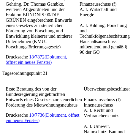
Gehring, Dr. Thomas Gambke,
Finanzausschuss (f)
weiteren Abgeordneten und der
A. f. Wirtschaft und
Fraktion BÜNDNIS 90/DIE
Energie
GRÜNEN eingebrachten Entwurfs
eines Gesetzes zur steuerlichen
A. f. Bildung, Forschung
Förderung von Forschung und
und
Entwicklung kleinerer und mittlerer
Technikfolgenabschätzung
Unternehmen
(KMU-
Haushaltsausschuss
Forschungsförderungsgesetz)
mitberatend und gemäß §
96 der GO
Drucksache
18/7872
(Dokument,
öffnet ein neues Fenster)
Tagesordnungspunkt 21
Erste Beratung des von der
Überweisungsbeschluss:
Bundesregierung eingebrachten
Entwurfs eines
Gesetzes zur steuerlichen
Finanzausschuss (f)
Förderung des Mietwohnungsneubaus
Innenausschuss
A. f. Recht und
Drucksache
18/7736
(Dokument, öffnet
Verbraucherschutz
ein neues Fenster)
A. f. Umwelt,
Naturschutz, Bau und