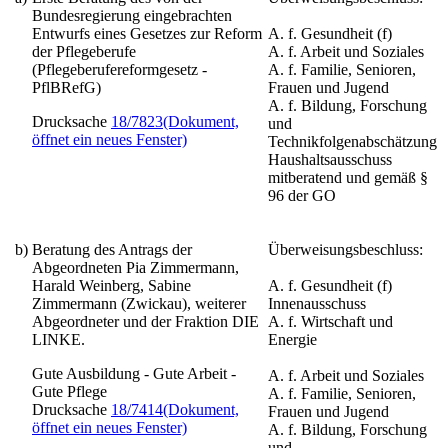
Bundesregierung eingebrachten
Entwurfs eines Gesetzes zur Reform
A. f. Gesundheit (f)
der Pflegeberufe
A. f. Arbeit und Soziales
(Pflegeberufereformgesetz -
A. f. Familie, Senioren,
PflBRefG)
Frauen und Jugend
A. f. Bildung, Forschung
Drucksache
18/7823
(Dokument,
und
öffnet ein neues Fenster)
Technikfolgenabschätzung
Haushaltsausschuss
mitberatend und gemäß §
96 der GO
b)
Beratung des Antrags der
Überweisungsbeschluss:
Abgeordneten Pia Zimmermann,
Harald Weinberg, Sabine
A. f. Gesundheit (f)
Zimmermann (Zwickau), weiterer
Innenausschuss
Abgeordneter und der Fraktion DIE
A. f. Wirtschaft und
LINKE.
Energie
Gute Ausbildung - Gute Arbeit -
A. f. Arbeit und Soziales
Gute Pflege
A. f. Familie, Senioren,
Drucksache
18/7414
(Dokument,
Frauen und Jugend
öffnet ein neues Fenster)
A. f. Bildung, Forschung
und