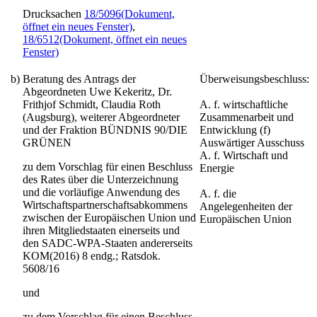
Drucksachen
18/5096
(Dokument,
öffnet ein neues Fenster)
,
18/6512
(Dokument, öffnet ein neues
Fenster)
b)
Beratung des Antrags der
Überweisungsbeschluss:
Abgeordneten Uwe Kekeritz, Dr.
Frithjof Schmidt, Claudia Roth
A. f. wirtschaftliche
(Augsburg), weiterer Abgeordneter
Zusammenarbeit und
und der Fraktion BÜNDNIS 90/DIE
Entwicklung (f)
GRÜNEN
Auswärtiger Ausschuss
A. f. Wirtschaft und
zu dem Vorschlag für einen Beschluss
Energie
des Rates über die Unterzeichnung
und die vorläufige Anwendung des
A. f. die
Wirtschaftspartnerschaftsabkommens
Angelegenheiten der
zwischen der Europäischen Union und
Europäischen Union
ihren Mitgliedstaaten einerseits und
den SADC-WPA-Staaten andererseits
KOM(2016) 8 endg.; Ratsdok.
5608/16
und
zu dem Vorschlag für einen Beschluss