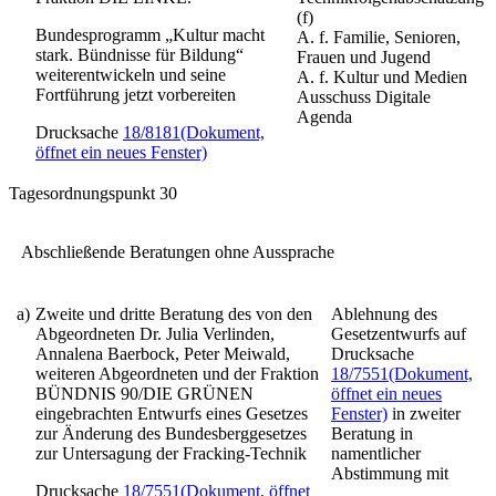
(f)
Bundesprogramm „Kultur macht
A. f. Familie, Senioren,
stark. Bündnisse für Bildung“
Frauen und Jugend
weiterentwickeln und seine
A. f. Kultur und Medien
Fortführung jetzt vorbereiten
Ausschuss Digitale
Agenda
Drucksache
18/8181
(Dokument,
öffnet ein neues Fenster)
Tagesordnungspunkt 30
Abschließende Beratungen ohne Aussprache
a)
Zweite und dritte Beratung des von den
Ablehnung des
Abgeordneten Dr. Julia Verlinden,
Gesetzentwurfs auf
Annalena Baerbock, Peter Meiwald,
Drucksache
weiteren Abgeordneten und der Fraktion
18/7551
(Dokument,
BÜNDNIS 90/DIE GRÜNEN
öffnet ein neues
eingebrachten Entwurfs eines
Gesetzes
Fenster)
in zweiter
zur Änderung des Bundesberggesetzes
Beratung in
zur Untersagung der Fracking-Technik
namentlicher
Abstimmung mit
Drucksache
18/7551
(Dokument, öffnet