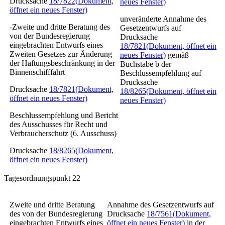
Drucksache
18/7822
(Dokument,
neues Fenster)
öffnet ein neues Fenster)
unveränderte Annahme des
-Zweite und dritte Beratung des
Gesetzentwurfs auf
von der Bundesregierung
Drucksache
eingebrachten Entwurfs eines
18/7821
(Dokument, öffnet ein
Zweiten Gesetzes zur Änderung
neues Fenster)
gemäß
der Haftungsbeschränkung in der
Buchstabe b der
Binnenschifffahrt
Beschlussempfehlung auf
Drucksache
Drucksache
18/7821
(Dokument,
18/8265
(Dokument, öffnet ein
öffnet ein neues Fenster)
neues Fenster)
Beschlussempfehlung und Bericht
des Ausschusses für Recht und
Verbraucherschutz (6. Ausschuss)
Drucksache
18/8265
(Dokument,
öffnet ein neues Fenster)
Tagesordnungspunkt 22
Zweite und dritte Beratung
Annahme des Gesetzentwurfs auf
des von der Bundesregierung
Drucksache
18/7561
(Dokument,
eingebrachten Entwurfs eines
öffnet ein neues Fenster)
in der