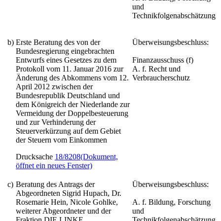
und
Technikfolgenabschätzung
b)
Erste Beratung des von der
Überweisungsbeschluss:
Bundesregierung eingebrachten
Entwurfs eines
Gesetzes zu dem
Finanzausschuss (f)
Protokoll vom 11. Januar 2016 zur
A. f. Recht und
Änderung des Abkommens vom 12.
Verbraucherschutz
April 2012 zwischen der
Bundesrepublik Deutschland und
dem Königreich der Niederlande zur
Vermeidung der Doppelbesteuerung
und zur Verhinderung der
Steuerverkürzung auf dem Gebiet
der Steuern vom Einkommen
Drucksache
18/8208
(Dokument,
öffnet ein neues Fenster)
c)
Beratung des Antrags der
Überweisungsbeschluss:
Abgeordneten Sigrid Hupach, Dr.
Rosemarie Hein, Nicole Gohlke,
A. f. Bildung, Forschung
weiterer Abgeordneter und der
und
Fraktion DIE LINKE.
Technikfolgenabschätzung