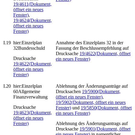
19/4611
(Dokument,
öffnet ein neues
Fenster)
,
19/4624
(Dokument,
öffnet ein neues
Fenster)
I.19
hier:
Einzelplan
Annahme des Einzelplans 32 in der
32Bundesschuld
Fassung der Beschlussempfehlung auf
Drucksache
19/4622
(Dokument, öffnet
Drucksache
ein neues Fenster)
19/4622
(Dokument,
öffnet ein neues
Fenster)
I.20
hier:
Einzelplan
Ablehnung der Änderungsanträge auf
60Allgemeine
Drucksachen
19/5900
(Dokument,
Finanzverwaltung
öffnet ein neues Fenster)
,
19/5902
(Dokument, öffnet ein neues
Drucksache
Fenster)
und
19/5850
(Dokument, öffnet
19/4623
(Dokument,
ein neues Fenster)
öffnet ein neues
Fenster)
Ablehnung des Änderungsantrags auf
Drucksache
19/5901
(Dokument, öffnet
ein neues Fenster)
in namentlicher