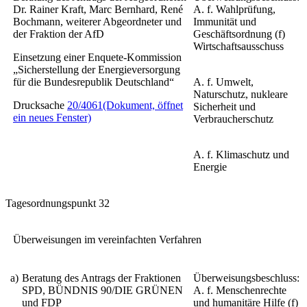
Dr. Rainer Kraft, Marc Bernhard, René
A. f. Wahlprüfung,
Bochmann, weiterer Abgeordneter und
Immunität und
der Fraktion der AfD
Geschäftsordnung (f)
Wirtschaftsausschuss
Einsetzung einer Enquete-Kommission
„Sicherstellung der Energieversorgung
für die Bundesrepublik Deutschland“
A. f. Umwelt,
Naturschutz, nukleare
Drucksache
20/4061
(Dokument, öffnet
Sicherheit und
ein neues Fenster)
Verbraucherschutz
A. f. Klimaschutz und
Energie
Tagesordnungspunkt 32
Überweisungen im vereinfachten Verfahren
a)
Beratung des Antrags der Fraktionen
Überweisungsbeschluss:
SPD, BÜNDNIS 90/DIE GRÜNEN
A. f. Menschenrechte
und FDP
und humanitäre Hilfe (f)