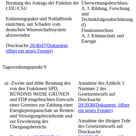
Beratung des Antrags der Fraktion der
Überweisungsbeschluss:
CDU/CSU
A. f. Bildung, Forschung
und
Entlastungspaket und Notfallfonds
Technikfolgenabschätzung
einrichten, um Schaden vom
(f)
deutschen Wissenschaftssystem
Finanzausschuss
abzuwenden
A. f. Klimaschutz und
Energie
Drucksache
20/4047
(Dokument,
öffnet ein neues Fenster)
Tagesordnungspunkt 9
a)
-Zweite und dritte Beratung des
Annahme des Artikels 3
von den Fraktionen SPD,
Nummer 2 des
BÜNDNIS 90/DIE GRÜNEN
Gesetzentwurfs auf
und FDP eingebrachten Entwurfs
Drucksache
eines
Gesetzes zur Zahlung einer
20/3938
(Dokument, öffnet
Energiepreispauschale an Renten-
ein neues Fenster)
und Versorgungsbeziehende und
Annahme der übrigen Teile
zur Erweiterung des
des Gesetzentwurfs auf
Übergangsbereichs
Drucksache