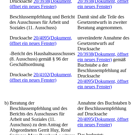
Drucksache
20/3938
(Dokument,
20/3938
(Dokument, öffnet
öffnet ein neues Fenster)
ein neues Fenster)
Beschlussempfehlung und Bericht
Damit sind alle Teile des
des Ausschusses für Arbeit und
Gesetzentwurfs in zweiter
Soziales (11. Ausschuss)
Beratung angenommen.
Drucksache
20/4095
(Dokument,
unveränderte Annahme des
öffnet ein neues Fenster)
Gesetzentwurfs auf
Drucksache
-Bericht des Haushaltsausschusses
20/3938
(Dokument, öffnet
(8. Ausschuss) gemäß § 96 der
ein neues Fenster)
gemäß
Geschäftsordnung
Buchstabe a der
Beschlussempfehlung auf
Drucksache
20/4102
(Dokument,
Drucksache
öffnet ein neues Fenster)
20/4095
(Dokument, öffnet
ein neues Fenster)
b)
Beratung der
Annahme des Buchstaben b
Beschlussempfehlung und des
der Beschlussempfehlung
Berichts des Ausschusses für
auf Drucksache
Arbeit und Soziales (11.
20/4095
(Dokument, öffnet
Ausschuss) zu dem Antrag der
ein neues Fenster)
Abgeordneten Gerrit Huy, René
Das bedeutet: