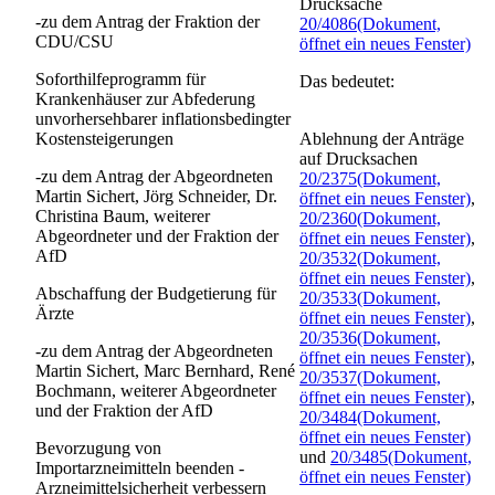
Drucksache
-zu dem Antrag der Fraktion der
20/4086
(Dokument,
CDU/CSU
öffnet ein neues Fenster)
Soforthilfeprogramm für
Das bedeutet:
Krankenhäuser zur Abfederung
unvorhersehbarer inflationsbedingter
Kostensteigerungen
Ablehnung der Anträge
auf Drucksachen
-zu dem Antrag der Abgeordneten
20/2375
(Dokument,
Martin Sichert, Jörg Schneider, Dr.
öffnet ein neues Fenster)
,
Christina Baum, weiterer
20/2360
(Dokument,
Abgeordneter und der Fraktion der
öffnet ein neues Fenster)
,
AfD
20/3532
(Dokument,
öffnet ein neues Fenster)
,
Abschaffung der Budgetierung für
20/3533
(Dokument,
Ärzte
öffnet ein neues Fenster)
,
20/3536
(Dokument,
-zu dem Antrag der Abgeordneten
öffnet ein neues Fenster)
,
Martin Sichert, Marc Bernhard, René
20/3537
(Dokument,
Bochmann, weiterer Abgeordneter
öffnet ein neues Fenster)
,
und der Fraktion der AfD
20/3484
(Dokument,
öffnet ein neues Fenster)
Bevorzugung von
und
20/3485
(Dokument,
Importarzneimitteln beenden -
öffnet ein neues Fenster)
Arzneimittelsicherheit verbessern