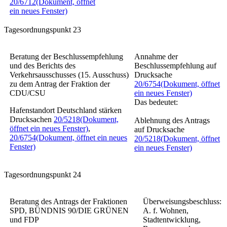
20/6712
(Dokument, öffnet
ein neues Fenster)
Tagesordnungspunkt 23
Beratung der Beschlussempfehlung
Annahme der
und des Berichts des
Beschlussempfehlung auf
Verkehrsausschusses (15. Ausschuss)
Drucksache
zu dem Antrag der Fraktion der
20/6754
(Dokument, öffnet
CDU/CSU
ein neues Fenster)
Das bedeutet:
Hafenstandort Deutschland stärken
Drucksachen
20/5218
(Dokument,
Ablehnung des Antrags
öffnet ein neues Fenster)
,
auf Drucksache
20/6754
(Dokument, öffnet ein neues
20/5218
(Dokument, öffnet
Fenster)
ein neues Fenster)
Tagesordnungspunkt 24
Beratung des Antrags der Fraktionen
Überweisungsbeschluss:
SPD, BÜNDNIS 90/DIE GRÜNEN
A. f. Wohnen,
und FDP
Stadtentwicklung,