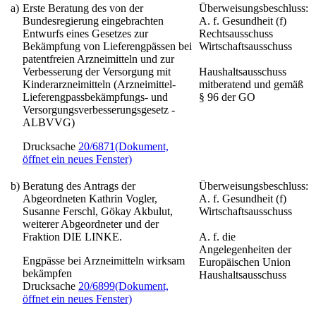
a)
Erste Beratung des von der
Überweisungsbeschluss:
Bundesregierung eingebrachten
A. f. Gesundheit (f)
Entwurfs eines Gesetzes zur
Rechtsausschuss
Bekämpfung von Lieferengpässen bei
Wirtschaftsausschuss
patentfreien Arzneimitteln und zur
Verbesserung der Versorgung mit
Haushaltsausschuss
Kinderarzneimitteln
(Arzneimittel-
mitberatend und gemäß
Lieferengpassbekämpfungs- und
§ 96 der GO
Versorgungsverbesserungsgesetz -
ALBVVG)
Drucksache
20/6871
(Dokument,
öffnet ein neues Fenster)
b)
Beratung des Antrags der
Überweisungsbeschluss:
Abgeordneten Kathrin Vogler,
A. f. Gesundheit (f)
Susanne Ferschl, Gökay Akbulut,
Wirtschaftsausschuss
weiterer Abgeordneter und der
Fraktion DIE LINKE.
A. f. die
Angelegenheiten der
Engpässe bei Arzneimitteln wirksam
Europäischen Union
bekämpfen
Haushaltsausschuss
Drucksache
20/6899
(Dokument,
öffnet ein neues Fenster)