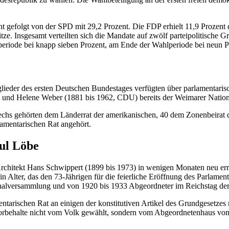
 gefolgt von der SPD mit 29,2 Prozent. Die FDP erhielt 11,9 Prozent 
tze. Insgesamt verteilten sich die Mandate auf zwölf parteipolitische
lperiode bei knapp sieben Prozent, am Ende der Wahlperiode bei neun 
tglieder des ersten Deutschen Bundestages verfügten über parlamentari
) und Helene Weber (1881 bis 1962, CDU) bereits der Weimarer Nati
echs gehörten dem Länderrat der amerikanischen, 40 dem Zonenbeirat 
rlamentarischen Rat angehört.
ul Löbe
rchitekt Hans Schwippert (1899 bis 1973) in wenigen Monaten neu err
ein Alter, das den 73-Jährigen für die feierliche Eröffnung des Parlamen
alversammlung und von 1920 bis 1933 Abgeordneter im Reichstag der W
entarischen Rat an einigen der konstitutiven Artikel des Grundgesetze
orbehalte nicht vom Volk gewählt, sondern vom Abgeordnetenhaus von Be