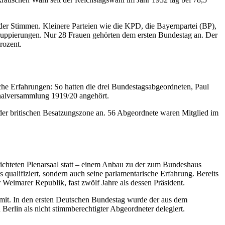
der Stimmen. Kleinere Parteien wie die KPD, die Bayernpartei (BP),
 Gruppierungen. Nur 28 Frauen gehörten dem ersten Bundestag an. Der
Prozent.
sche Erfahrungen: So hatten die drei Bundestagsabgeordneten, Paul
onalversammlung 1919/20 angehört.
der britischen Besatzungszone an. 56 Abgeordnete waren Mitglied im
ichteten Plenarsaal statt – einem Anbau zu der zum Bundeshaus
ts qualifiziert, sondern auch seine parlamentarische Erfahrung. Bereits
eimarer Republik, fast zwölf Jahre als dessen Präsident.
s mit. In den ersten Deutschen Bundestag wurde der aus dem
rlin als nicht stimmberechtigter Abgeordneter delegiert.