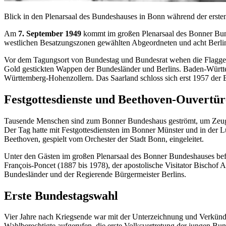
Blick in den Plenarsaal des Bundeshauses in Bonn während der ersten
Am
7. September 1949
kommt im großen Plenarsaal des Bonner Bu
westlichen Besatzungszonen gewählten Abgeordneten und acht Berl
Vor dem Tagungsort von Bundestag und Bundesrat wehen die Flaggen 
Gold gestickten Wappen der Bundesländer und Berlins. Baden-Württ
Württemberg-Hohenzollern. Das Saarland schloss sich erst 1957 der 
Festgottesdienste und Beethoven-Ouvertü
Tausende Menschen sind zum Bonner Bundeshaus geströmt, um Zeugen 
Der Tag hatte mit Festgottesdiensten im Bonner Münster und in der
Beethoven, gespielt vom Orchester der Stadt Bonn, eingeleitet.
Unter den Gästen im großen Plenarsaal des Bonner Bundeshauses bef
François-Poncet
(1887 bis 1978), der apostolische Visitator Bischof 
Bundesländer und der Regierende Bürgermeister Berlins.
Erste Bundestagswahl
Vier Jahre nach Kriegsende war mit der Unterzeichnung und Verkün
Wahlberechtigte aufgerufen, die erste Volksvertretung der jungen Bun