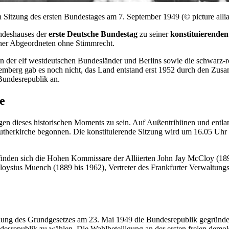
 Sitzung des ersten Bundestages am 7. September 1949 (© picture allia
ndeshauses der
erste Deutsche Bundestag
zu seiner
konstituierenden
iner Abgeordneten ohne Stimmrecht.
der elf westdeutschen Bundesländer und Berlins sowie die schwarz-ro
emberg gab es noch nicht, das Land entstand erst 1952 durch den Zu
Bundesrepublik an.
re
dieses historischen Moments zu sein. Auf Außentribünen und entlang 
 Lutherkirche begonnen. Die konstituierende Sitzung wird um 16.05 U
inden sich die Hohen Kommissare der Alliierten
John Jay McCloy
(18
Aloysius Muench (1889 bis 1962), Vertreter des Frankfurter Verwaltungs
dung des Grundgesetzes am 23. Mai 1949 die Bundesrepublik gegründe
desrepublik zu wählen. Die Wahlbeteiligung an der ersten freien demok