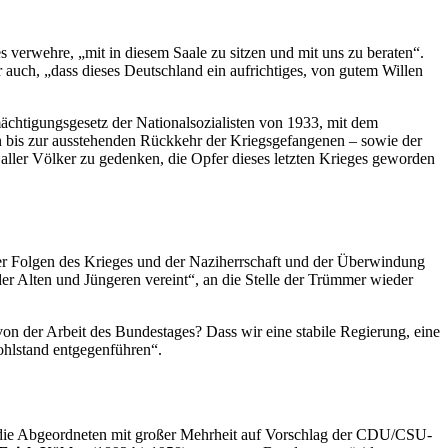
s verwehre, „mit in diesem Saale zu sitzen und mit uns zu beraten“.
r auch, „dass dieses Deutschland ein aufrichtiges, von gutem Willen
rmächtigungsgesetz der Nationalsozialisten von 1933, mit dem
en bis zur ausstehenden Rückkehr der Kriegsgefangenen – sowie der
 aller Völker zu gedenken, die Opfer dieses letzten Krieges geworden
er Folgen des Krieges und der Naziherrschaft und der Überwindung
r Alten und Jüngeren vereint“, an die Stelle der Trümmer wieder
on der Arbeit des Bundestages? Dass wir eine stabile Regierung, eine
ohlstand entgegenführen“.
en die Abgeordneten mit großer Mehrheit auf Vorschlag der CDU/CSU-