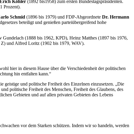
 Erich Köhler
(1892 bis1958) zum ersten Bundestagspräsidenten.
,1 Prozent).
Carlo Schmid
(1896 bis 1979)
und FDP-Abgeordnete
Dr. Hermann
esetzes beteiligt und genießen parteiübergreifend hohe
ustav Gundelach (1888 bis 1962, KPD), Heinz Matthes (1897 bis 1976,
 Z) und Alfred Loritz (1902 bis 1979, WAV).
 wohl hier in diesem Hause über die Verschiedenheit der politischen
chtung hin entfalten kann.“
e geistige und politische Freiheit des Einzelnen einzusetzen. „Die
und politische Freiheit des Menschen, Freiheit des Glaubens, des
tlichen Gebieten und auf allen privaten Gebieten des Lebens
n Schwachen vor dem Starken schützen. Indem wir so handeln, werden