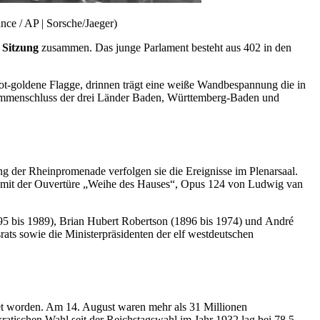
nce / AP | Sorsche/Jaeger)
 Sitzung
zusammen. Das junge Parlament besteht aus 402 in den
t-goldene Flagge, drinnen trägt eine weiße Wandbespannung die in
sammenschluss der drei Länder Baden, Württemberg-Baden und
der Rheinpromenade verfolgen sie die Ereignisse im Plenarsaal.
hr mit der Ouvertüre „Weihe des Hauses“, Opus 124 von Ludwig van
95 bis 1989),
Brian Hubert Robertson
(1896 bis 1974) und
André
rats sowie die Ministerpräsidenten der elf westdeutschen
t worden. Am 14. August waren mehr als 31 Millionen
ratischen Wahl seit der Reichstagswahl im Jahr 1932 lag bei 78,5