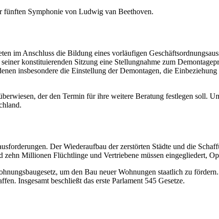
der fünften Symphonie von Ludwig van Beethoven.
eten im Anschluss die Bildung eines vorläufigen Geschäftsordnungsaussc
 seiner konstituierenden Sitzung eine Stellungnahme zum Demontagepr
n denen insbesondere die Einstellung der Demontagen, die Einbeziehung
rwiesen, der den Termin für ihre weitere Beratung festlegen soll. Um
chland.
sforderungen. Der Wiederaufbau der zerstörten Städte und die Schaffu
zehn Millionen Flüchtlinge und Vertriebene müssen eingegliedert, Op
Wohnungsbaugesetz, um den Bau neuer Wohnungen staatlich zu fördern. 
fen. Insgesamt beschließt das erste Parlament 545 Gesetze.