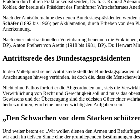
Fraktion durch ihren Fraktionsvorsitzenden, Dr. h. c. Konrad Aden
Köhler, der bereits als Präsident des Frankfurter Wirtschaftsrates A
Nach der Amtsübernahme des neuen Bundestagspräsidenten werden sein
Schäfer
(1892 bis 1966) per Akklamation, durch Erheben von den Plä
Anerkennung.
Nach einer interfraktionellen Vereinbarung benennen die Fraktionen, 
DP), Anton Freiherr von Aretin (1918 bis 1981, BP), Dr. Herwart M
Antrittsrede des Bundestagspräsidenten
In den Mittelpunkt seiner Antrittsrede stellt der Bundestagspräsident
Anschauungen hinweg verbinden, ist doch die, dass die Menschenwür
Nicht ohne Pathos fordert er die Abgeordneten auf, stets die Verwirkl
Verwirklichung von Recht und Gerechtigkeit soll und muss das oberste
Gewissens und der Überzeugung sind die edelsten Güter einer wahrhaf
herbeizuführen, wird eine unserer wichtigsten Aufgaben sein.“
„Den Schwachen vor dem Starken schütze
Und weiter betont er: „Wir wollen dienen den Armen und Bedürftigen
wir auch im tiefsten Sinne eine der grundlegenden Bestimmungen des