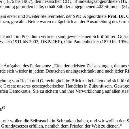
auer (1876 bis 1967), den hessischen CDU-Bundestagsabgeordneten
Dr.
nerkennung gefunden hatte, erhält 346 der abgegebenen 402 Stimmen (81
 erster und zweiter Stellvertreter
,
der SPD-Abgeordnete
Prof. Dr. 
tzen, gewählt. Beide waren maßgeblich an der Ausarbeitung des Grundg
die nicht im Präsidium vertreten sind, jeweils einen Schriftführer: G
iessner (1911 bis 2002, DKP/DRP), Otto Pannenbecker (1879 bis 1956,
 die Aufgaben des Parlaments: „Eine der edelsten Zielsetzungen, die uns
de sich wieder in jedem Deutschen uneingeschränkt und nach jeder Ri
ichung von Recht und Gerechtigkeit im Blick zu behalten und sich für di
 Gesetz unseres gesetzgeberischen Handelns in Zukunft sein. Geistige 
ten Demokratie. Sie zu sichern und ihre Verwirklichung auf allen staa
n“
, wir wollen die Selbstsucht in Schranken halten, und wir wollen de
 Grundgesetzes erfüllen, nämlich dem Frieden der Welt zu dienen.“