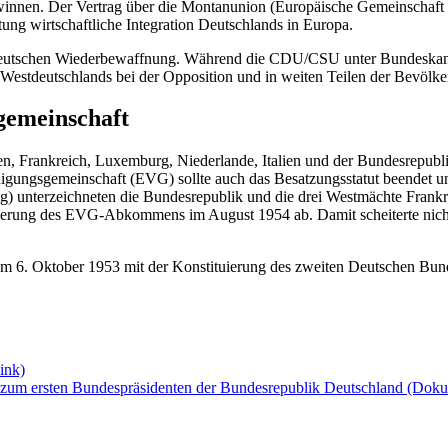
innen. Der Vertrag über die Montanunion (Europäische Gemeinschaft für
ichtung wirtschaftliche Integration Deutschlands in Europa.
r deutschen Wiederbewaffnung. Während die CDU/CSU unter Bundeskan
“ Westdeutschlands bei der Opposition und in weiten Teilen der Bevöl
gemeinschaft
, Frankreich, Luxemburg, Niederlande, Italien und der Bundesrepubl
digungsgemeinschaft (EVG) sollte auch das Besatzungsstatut beendet un
) unterzeichneten die Bundesrepublik und die drei Westmächte Frankr
ierung des EVG-Abkommens im August 1954 ab. Damit scheiterte nicht
 am 6. Oktober 1953 mit der Konstituierung des zweiten Deutschen Bund
Link)
zum ersten Bundespräsidenten der Bundesrepublik Deutschland
(Dokum