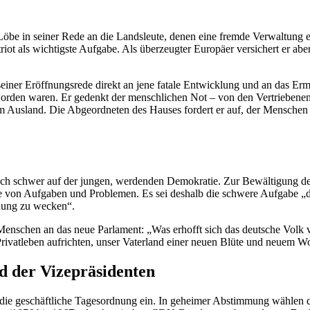
t Löbe in seiner Rede an die Landsleute, denen eine fremde Verwaltung e
iot als wichtigste Aufgabe. Als überzeugter Europäer versichert er abe
n seiner Eröffnungsrede direkt an jene fatale Entwicklung und an das E
n worden waren. Er gedenkt der menschlichen Not – von den Vertrieben
dem Ausland. Die Abgeordneten des Hauses fordert er auf, der Menschen
och schwer auf der jungen, werdenden Demokratie. Zur Bewältigung d
le von Aufgaben und Problemen. Es sei deshalb die schwere Aufgabe „de
nung zu wecken“.
enschen an das neue Parlament: „Was erhofft sich das deutsche Volk v
Privatleben aufrichten, unser Vaterland einer neuen Blüte und neuem W
d der Vizepräsidenten
 in die geschäftliche Tagesordnung ein. In geheimer Abstimmung wähl