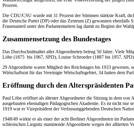
Prozent.
Die CDU/CSU wurde mit 31 Prozent der Stimmen stärkste Kraft, dicht
die Deutsche Partei (DP) oder das Zentrum (Z) gewannen ebenfalls Si
Frauenanteil unter den Parlamentariern lag damit zu Beginn der Wah
Zusammensetzung des Bundestages
Das Durchschnittsalter aller Abgeordneten betrug 50 Jahre. Viele Mi
Löbe (1875 bis 1967, SPD), Louise Schroeder (1887 bis 1957, SPD
29 Abgeordnete waren Mitglied des Reichstages bis 1933 gewesen, s
Wirtschaftsrat für das Vereinigte Wirtschaftsgebiet, 34 hatten dem Pa
Eröffnung durch den Alterspräsidenten Pa
Paul Löbe eröffnet als ältester Abgeordneter die Sitzung in dem vo
n A
ausgebauten ehemaligen Pädagogischen Akademie.
Es ist nicht nur s
1919 war er Vizepräsident der Verfassunggebenden Deutschen Nation
1948/49 wirkte er als einer der acht Berliner Abgeordneten im Parlam
schlesischen Liegnitz stammende Abgeordnete wegen der alliierten V