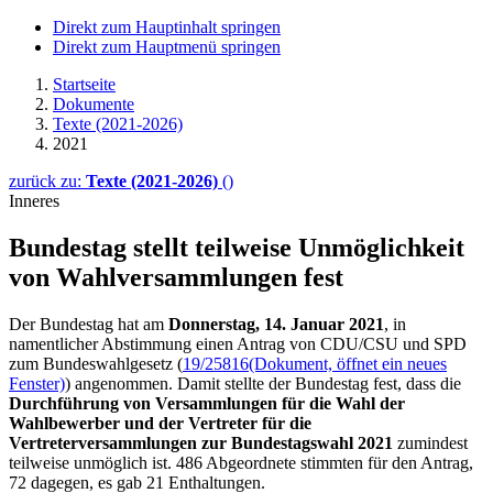
Direkt zum Hauptinhalt springen
Direkt zum Hauptmenü springen
Startseite
Dokumente
Texte (2021-2026)
2021
zurück zu:
Texte (2021-2026)
()
Inneres
Bundestag stellt teilweise Un­mög­lich­keit
von Wahl­versamm­lun­gen fest
Der Bundestag hat am
Donnerstag, 14. Januar 2021
, in
namentlicher Abstimmung einen Antrag von CDU/CSU und SPD
zum Bundeswahlgesetz (
19/25816
(Dokument, öffnet ein neues
Fenster)
) angenommen. Damit stellte der Bundestag fest, dass die
Durchführung von Versammlungen für die Wahl der
Wahlbewerber und der Vertreter für die
Vertreterversammlungen zur Bundestagswahl 2021
zumindest
teilweise unmöglich ist. 486 Abgeordnete stimmten für den Antrag,
72 dagegen, es gab 21 Enthaltungen.