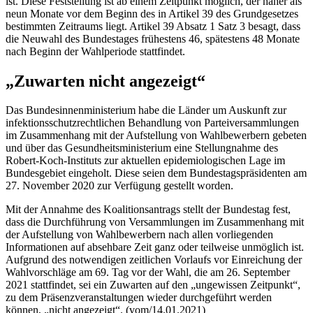
ist. Diese Feststellung ist ab einem Zeitpunkt möglich, der näher als
neun Monate vor dem Beginn des in Artikel 39 des Grundgesetzes
bestimmten Zeitraums liegt. Artikel 39 Absatz 1 Satz 3 besagt, dass
die Neuwahl des Bundestages frühestens 46, spätestens 48 Monate
nach Beginn der Wahlperiode stattfindet.
„Zuwarten nicht angezeigt“
Das Bundesinnenministerium habe die Länder um Auskunft zur
infektionsschutzrechtlichen Behandlung von Parteiversammlungen
im Zusammenhang mit der Aufstellung von Wahlbewerbern gebeten
und über das Gesundheitsministerium eine Stellungnahme des
Robert-Koch-Instituts zur aktuellen epidemiologischen Lage im
Bundesgebiet eingeholt. Diese seien dem Bundestagspräsidenten am
27. November 2020 zur Verfügung gestellt worden.
Mit der Annahme des Koalitionsantrags stellt der Bundestag fest,
dass die Durchführung von Versammlungen im Zusammenhang mit
der Aufstellung von Wahlbewerbern nach allen vorliegenden
Informationen auf absehbare Zeit ganz oder teilweise unmöglich ist.
Aufgrund des notwendigen zeitlichen Vorlaufs vor Einreichung der
Wahlvorschläge am 69. Tag vor der Wahl, die am 26. September
2021 stattfindet, sei ein Zuwarten auf den „ungewissen Zeitpunkt“,
zu dem Präsenzveranstaltungen wieder durchgeführt werden
können, „nicht angezeigt“. (vom/14.01.2021)