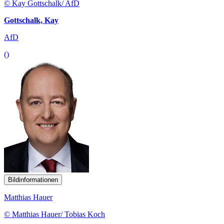
© Kay Gottschalk/ AfD
Gottschalk, Kay
AfD
()
Bildinformationen
Matthias Hauer
© Matthias Hauer/ Tobias Koch