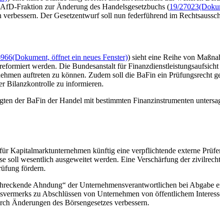
 AfD-Fraktion zur Änderung des Handelsgesetzbuchs (
19/27023
(Dokum
n verbessern. Der Gesetzentwurf soll nun federführend im Rechtsaussc
6966
(Dokument, öffnet ein neues Fenster)
) sieht eine Reihe von Maßnah
eformiert werden. Die Bundesanstalt für Finanzdienstleistungsaufsicht 
nehmen auftreten zu können. Zudem soll die BaFin ein Prüfungsrecht ge
der Bilanzkontrolle zu informieren.
tigten der BaFin der Handel mit bestimmten Finanzinstrumenten unters
ür Kapitalmarktunternehmen künftig eine verpflichtende externe Prüfer
e soll wesentlich ausgeweitet werden. Eine Verschärfung der zivilrec
rüfung fördern.
schreckende Ahndung“ der Unternehmensverantwortlichen bei Abgabe ein
ungsvermerks zu Abschlüssen von Unternehmen von öffentlichem Interess
rch Änderungen des Börsengesetzes verbessern.