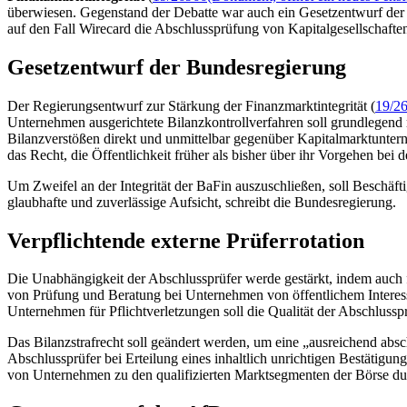
überwiesen. Gegenstand der Debatte war auch ein Gesetzentwurf der
auf den Fall
Wirecard
die Abschlussprüfung von Kapitalgesellschafte
Gesetzentwurf der Bundesregierung
Der Regierungsentwurf zur Stärkung der Finanzmarktintegrität (
19/2
Unternehmen ausgerichtete Bilanzkontrollverfahren soll grundlegend r
Bilanzverstößen direkt und unmittelbar gegenüber Kapitalmarktunter
das Recht, die Öffentlichkeit früher als bisher über ihr Vorgehen bei 
Um Zweifel an der Integrität der BaFin auszuschließen, soll Beschäf
glaubhafte und zuverlässige Aufsicht, schreibt die Bundesregierung.
Verpflichtende externe Prüferrotation
Die Unabhängigkeit der Abschlussprüfer werde gestärkt, indem auch f
von Prüfung und Beratung bei Unternehmen von öffentlichem Interess
Unternehmen für Pflichtverletzungen soll die Qualität der Abschlussp
Das Bilanzstrafrecht soll geändert werden, um eine „ausreichend ab
Abschlussprüfer bei Erteilung eines inhaltlich unrichtigen Bestätig
von Unternehmen zu den qualifizierten Marktsegmenten der Börse du