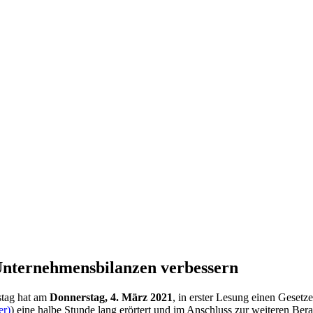
ter­neh­mens­bilanzen verbessern
stag hat am
Donnerstag, 4. März 2021
, in erster Lesung einen Gesetz
er)
) eine halbe Stunde lang erörtert und im Anschluss zur weiteren Be