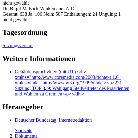
nicht gewählt
Dr. Birgit Malsack-Winkemann, AfD
Gesamt: 638 Ja: 106 Nein: 507 Enthaltungen: 24 Ungültig: 1
nicht gewählt
Tagesordnung
Sitzungsverlauf
Weitere Informationen
Gebärdensprachvideo (mit UT)
<div
xmlns="http://www.coremedia.com/2003/richtext-1.0"
xmlns:xlink="http://www.w3.org/1999/xlink"><p>221.
Sitzung, TOP 8, 9: Wahlgang Stellvertreter des Präsidenten
und Wahlen zu Gremien</p></div>
Herausgeber
Deutscher Bundestag, Internetredaktion
Startseite
Dokumente