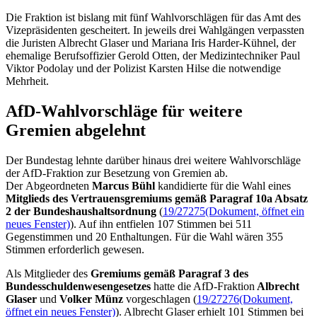
Die Fraktion ist bislang mit fünf Wahlvorschlägen für das Amt des
Vizepräsidenten gescheitert. In jeweils drei Wahlgängen verpassten
die Juristen Albrecht Glaser und Mariana Iris Harder-Kühnel, der
ehemalige Berufsoffizier Gerold Otten, der Medizintechniker Paul
Viktor Podolay und der Polizist Karsten Hilse die notwendige
Mehrheit.
AfD-Wahlvorschläge für weitere
Gremien abgelehnt
Der Bundestag lehnte darüber hinaus drei weitere Wahlvorschläge
der AfD-Fraktion zur Besetzung von Gremien ab.
Der Abgeordneten
Marcus Bühl
kandidierte für die Wahl eines
Mitglieds des Vertrauensgremiums gemäß Paragraf 10a Absatz
2 der Bundeshaushaltsordnung
(
19/27275
(Dokument, öffnet ein
neues Fenster)
). Auf ihn entfielen 107 Stimmen bei 511
Gegenstimmen und 20 Enthaltungen. Für die Wahl wären 355
Stimmen erforderlich gewesen.
Als Mitglieder des
Gremiums gemäß Paragraf 3 des
Bundesschuldenwesengesetzes
hatte die AfD-Fraktion
Albrecht
Glaser
und
Volker Münz
vorgeschlagen (
19/27276
(Dokument,
öffnet ein neues Fenster)
). Albrecht Glaser erhielt 101 Stimmen bei