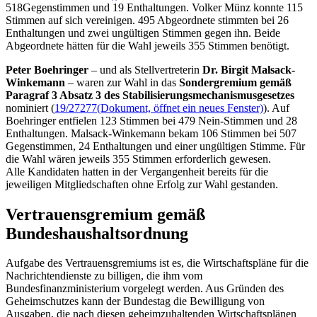
518Gegenstimmen und 19 Enthaltungen. Volker Münz konnte 115
Stimmen auf sich vereinigen. 495 Abgeordnete stimmten bei 26
Enthaltungen und zwei ungültigen Stimmen gegen ihn. Beide
Abgeordnete hätten für die Wahl jeweils 355 Stimmen benötigt.
Peter Boehringer
– und als Stellvertreterin
Dr. Birgit Malsack-
Winkemann
– waren zur Wahl in das
Sondergremium gemäß
Paragraf 3 Absatz 3 des Stabilisierungsmechanismusgesetzes
nominiert (
19/27277
(Dokument, öffnet ein neues Fenster)
). Auf
Boehringer entfielen 123 Stimmen bei 479 Nein-Stimmen und 28
Enthaltungen. Malsack-Winkemann bekam 106 Stimmen bei 507
Gegenstimmen, 24 Enthaltungen und einer ungültigen Stimme. Für
die Wahl wären jeweils 355 Stimmen erforderlich gewesen.
Alle Kandidaten hatten in der Vergangenheit bereits für die
jeweiligen Mitgliedschaften ohne Erfolg zur Wahl gestanden.
Vertrauensgremium gemäß
Bundeshaushaltsordnung
Aufgabe des Vertrauensgremiums ist es, die Wirtschaftspläne für die
Nachrichtendienste zu billigen, die ihm vom
Bundesfinanzministerium vorgelegt werden. Aus Gründen des
Geheimschutzes kann der Bundestag die Bewilligung von
Ausgaben, die nach diesen geheimzuhaltenden Wirtschaftsplänen