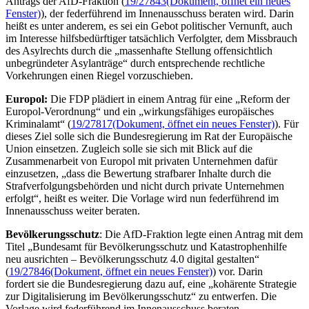
Antrags der AfD-Fraktion (
19/27843
(Dokument, öffnet ein neues
Fenster)
), der federführend im Innenausschuss beraten wird. Darin
heißt es unter anderem, es sei ein Gebot politischer Vernunft, auch
im Interesse hilfsbedürftiger tatsächlich Verfolgter, dem Missbrauch
des Asylrechts durch die „massenhafte Stellung offensichtlich
unbegründeter Asylanträge“ durch entsprechende rechtliche
Vorkehrungen einen Riegel vorzuschieben.
Europol:
Die FDP plädiert in einem Antrag für eine „Reform der
Europol-Verordnung“ und ein „wirkungsfähiges europäisches
Kriminalamt“ (
19/27817
(Dokument, öffnet ein neues Fenster)
). Für
dieses Ziel solle sich die Bundesregierung im Rat der Europäische
Union einsetzen. Zugleich solle sie sich mit Blick auf die
Zusammenarbeit von Europol mit privaten Unternehmen dafür
einzusetzen, „dass die Bewertung strafbarer Inhalte durch die
Strafverfolgungsbehörden und nicht durch private Unternehmen
erfolgt“, heißt es weiter. Die Vorlage wird nun federführend im
Innenausschuss weiter beraten.
Bevölkerungsschutz
: Die AfD-Fraktion legte einen Antrag mit dem
Titel „Bundesamt für Bevölkerungsschutz und Katastrophenhilfe
neu ausrichten – Bevölkerungsschutz 4.0 digital gestalten“
(
19/27846
(Dokument, öffnet ein neues Fenster)
) vor. Darin
fordert sie die Bundesregierung dazu auf, eine „kohärente Strategie
zur Digitalisierung im Bevölkerungsschutz“ zu entwerfen. Die
Vorlage wird federführend im Innenausschuss beraten.