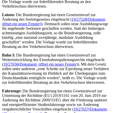
Die Vorlage wurde zur federführenden Beratung an den
Verkehrsschuss überwiesen.
Lotsen:
Die Bundesregierung hat einen Gesetzentwurf zur
Änderung des Seelotsgesetzes eingebracht (
19/27528
(Dokument,
öffnet ein neues Fenster)
). Demnach sollen neue Ausbildungswege
für angehende Seelotsen geschaffen werden. Statt der bisherigen
achtmonatigen Ausbildungszeit, so die Bundesregierung, solle
künftig „eine maximal zweijährige, modulare Ausbildung
geschaffen“ werden. Die Vorlage wurde zur federführenden
Beratung an den Verkehrsschuss überwiesen.
Bahn I:
Die Bundesregierung hat einen Gesetzentwurf zur
Weiterentwicklung des Eisenbahnregulierungsrechts eingebracht
(
19/27656
(Dokument, öffnet ein neues Fenster)
). Mit dem Gesetz
sollen unter anderem „erste Schritte zur Erprobung neuer Verfahren
der Kapazitätszuweisung im Hinblick auf die Überlegungen zum
Deutschlandtakt ermöglicht werden“, heißt es. Die Vorlage wurde
zur federführenden Beratung an den Verkehrsschuss überwiesen.
Fahrzeuge:
Die Bundesregierung hat einen Gesetzentwurf zur
Umsetzung der Richtlinie (EU) 2019/1161 vom 20. Juni 2019 zur
Änderung der Richtlinie 2009/33/EG über die Förderung sauberer
und energieeffizienter Straßenfahrzeuge sowie zur Änderung
vergaberechtlicher Vorschriften eingebracht (
19/27657
(Dokument,