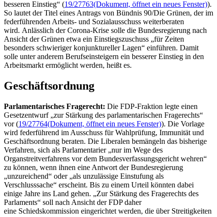
besseren Einstieg“ (
19/27763
(Dokument, öffnet ein neues Fenster)
).
So lautet der Titel eines Antrags von Bündnis 90/Die Grünen, der im
federführenden Arbeits- und Sozialausschuss weiterberaten
wird. Anlässlich der Corona-Krise solle die Bundesregierung nach
Ansicht der Grünen etwa ein Einstiegszuschuss „für Zeiten
besonders schwieriger konjunktureller Lagen“ einführen. Damit
solle unter anderem Berufseinsteigern ein besserer Einstieg in den
Arbeitsmarkt ermöglicht werden, heißt es.
Geschäftsordnung
Parlamentarisches Fragerecht:
Die FDP-Fraktion legte einen
Gesetzentwurf „zur Stärkung des parlamentarischen Fragerechts“
vor (
19/27764
(Dokument, öffnet ein neues Fenster)
). Die Vorlage
wird federführend im Ausschuss für Wahlprüfung, Immunität und
Geschäftsordnung beraten. Die Liberalen bemängeln das bisherige
Verfahren, sich als Parlamentarier „nur im Wege des
Organstreitverfahrens vor dem Bundesverfassungsgericht wehren“
zu können, wenn ihnen eine Antwort der Bundesregierung
„unzureichend“ oder „als unzulässige Einstufung als
Verschlusssache“ erscheint. Bis zu einem Urteil könnten dabei
einige Jahre ins Land gehen. „Zur Stärkung des Fragerechts des
Parlaments“ soll nach Ansicht der FDP daher
eine Schiedskommission eingerichtet werden, die über Streitigkeiten