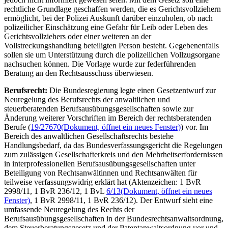
rechtliche Grundlage geschaffen werden, die es Gerichtsvollziehern
ermöglicht, bei der Polizei Auskunft darüber einzuholen, ob nach
polizeilicher Einschätzung eine Gefahr für Leib oder Leben des
Gerichtsvollziehers oder einer weiteren an der
Vollstreckungshandlung beteiligten Person besteht. Gegebenenfalls
sollen sie um Unterstützung durch die polizeilichen Vollzugsorgane
nachsuchen können. Die Vorlage wurde zur federführenden
Beratung an den Rechtsausschuss überwiesen.
Berufsrecht:
Die Bundesregierung legte einen Gesetzentwurf zur
Neuregelung des Berufsrechts der anwaltlichen und
steuerberatenden Berufsausübungsgesellschaften sowie zur
Änderung weiterer Vorschriften im Bereich der rechtsberatenden
Berufe (
19/27670
(Dokument, öffnet ein neues Fenster)
) vor. Im
Bereich des anwaltlichen Gesellschaftsrechts bestehe
Handlungsbedarf, da das Bundesverfassungsgericht die Regelungen
zum zulässigen Gesellschafterkreis und den Mehrheitserfordernissen
in interprofessionellen Berufsausübungsgesellschaften unter
Beteiligung von Rechtsanwältinnen und Rechtsanwälten für
teilweise verfassungswidrig erklärt hat (Aktenzeichen: 1 BvR
2998/11, 1 BvR 236/12, 1 BvL
6/13
(Dokument, öffnet ein neues
Fenster)
, 1 BvR 2998/11, 1 BvR 236/12). Der Entwurf sieht eine
umfassende Neuregelung des Rechts der
Berufsausübungsgesellschaften in der Bundesrechtsanwaltsordnung,
dem Steuerberatungsgesetz und der Patentanwaltsordnung vor und