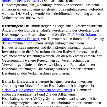
öffnet ein neues Fenster)
). Demnach soll, so die
Bundesregierung, ein „Nachfrageimpuls von sauberen, das heißt
emissionsarmen und emissionsfreien, Straßenfahrzeugen“ gefördert
werden. Die Vorlage wurde zur federführenden Beratung an den
Verkehrsschuss überwiesen.
Kreuzungen:
Die Bundesregierung legte einen Gesetzentwurf zur
Änderung des Bundesfernstraßengesetzes und des Gesetzes über
Kreuzungen von Eisenbahnen und Straßen (
19/27660
(Dokument,
öffnet ein neues Fenster)
) vor. Demnach sollen durch die Entlastung
der Kommunen von Finanzierungsbeiträgen nach dem
Bundesfernstraßengesetz und dem Eisenbahnkreuzungsgesetz
Investitionen in die Infrastruktur für den Radverkehr sowie in das
Schienennetz beschleunigt werden. Zu diesem Zweck enthalte der
Gesetzentwurf weitere Regelungen zur Vereinfachung der
Verwaltungsabläufe bei der Abwicklung von Baumaßnahmen an
Eisenbahnkreuzungen. Die Vorlage wurde zur federführenden
Beratung an den Verkehrsschuss überwiesen.
Bahn II:
Die Bundesregierung hat einen Gesetzentwurf zur
Änderung von Vorschriften im Eisenbahnbereich eingebracht
(
19/27671
(Dokument, öffnet ein neues Fenster)
). Demnach
sollen die Paragrafen 24 und 24a des Allgemeinen
Eisenbahngesetzes (AEG) geändert werden, sodass „rechtliche
Handlungsmöglichkeiten von Eisenbahninfrastrukturunternehmen