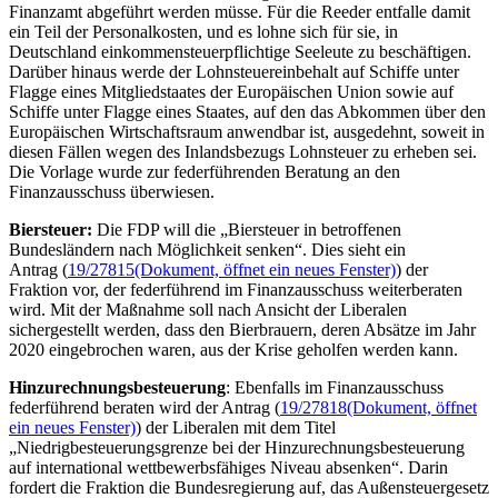
Finanzamt abgeführt werden müsse. Für die Reeder entfalle damit
ein Teil der Personalkosten, und es lohne sich für sie, in
Deutschland einkommensteuerpflichtige Seeleute zu beschäftigen.
Darüber hinaus werde der Lohnsteuereinbehalt auf Schiffe unter
Flagge eines Mitgliedstaates der Europäischen Union sowie auf
Schiffe unter Flagge eines Staates, auf den das Abkommen über den
Europäischen Wirtschaftsraum anwendbar ist, ausgedehnt, soweit in
diesen Fällen wegen des Inlandsbezugs Lohnsteuer zu erheben sei.
Die Vorlage wurde zur federführenden Beratung an den
Finanzausschuss überwiesen.
Biersteuer:
Die FDP will die „Biersteuer in betroffenen
Bundesländern nach Möglichkeit senken“. Dies sieht ein
Antrag (
19/27815
(Dokument, öffnet ein neues Fenster)
) der
Fraktion vor, der federführend im Finanzausschuss weiterberaten
wird. Mit der Maßnahme soll nach Ansicht der Liberalen
sichergestellt werden, dass den Bierbrauern, deren Absätze im Jahr
2020 eingebrochen waren, aus der Krise geholfen werden kann.
Hinzurechnungsbesteuerung
: Ebenfalls im Finanzausschuss
federführend beraten wird der Antrag (
19/27818
(Dokument, öffnet
ein neues Fenster)
) der Liberalen mit dem Titel
„Niedrigbesteuerungsgrenze bei der Hinzurechnungsbesteuerung
auf international wettbewerbsfähiges
Niveau
absenken“. Darin
fordert die Fraktion die Bundesregierung auf, das Außensteuergesetz