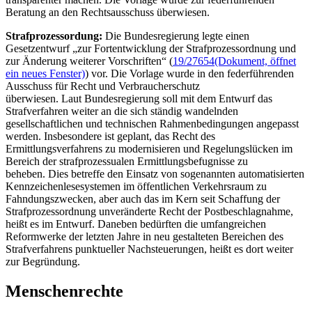
Beratung an den Rechtsausschuss überwiesen.
Strafprozessordung:
Die Bundesregierung legte einen
Gesetzentwurf „zur Fortentwicklung der Strafprozessordnung und
zur Änderung weiterer Vorschriften“ (
19/27654
(Dokument, öffnet
ein neues Fenster)
) vor. Die Vorlage wurde in den federführenden
Ausschuss für Recht und Verbraucherschutz
überwiesen. Laut Bundesregierung soll mit dem Entwurf das
Strafverfahren weiter an die sich ständig wandelnden
gesellschaftlichen und technischen Rahmenbedingungen angepasst
werden. Insbesondere ist geplant, das Recht des
Ermittlungsverfahrens zu modernisieren und Regelungslücken im
Bereich der strafprozessualen Ermittlungsbefugnisse zu
beheben. Dies betreffe den Einsatz von sogenannten automatisierten
Kennzeichenlesesystemen im öffentlichen Verkehrsraum zu
Fahndungszwecken, aber auch das im Kern seit Schaffung der
Strafprozessordnung unveränderte Recht der Postbeschlagnahme,
heißt es im Entwurf. Daneben bedürften die umfangreichen
Reformwerke der letzten Jahre in neu gestalteten Bereichen des
Strafverfahrens punktueller Nachsteuerungen, heißt es dort weiter
zur Begründung.
Menschenrechte