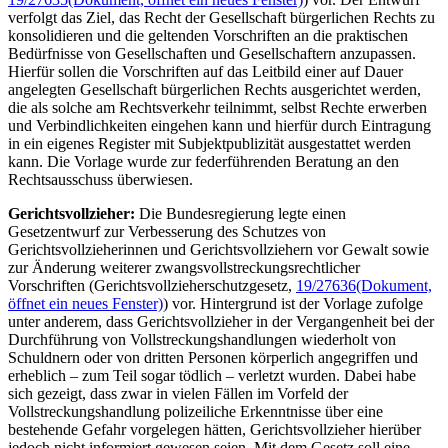
verfolgt das Ziel, das Recht der Gesellschaft bürgerlichen Rechts zu
konsolidieren und die geltenden Vorschriften an die praktischen
Bedürfnisse von Gesellschaften und Gesellschaftern anzupassen.
Hierfür sollen die Vorschriften auf das Leitbild einer auf Dauer
angelegten Gesellschaft bürgerlichen Rechts ausgerichtet werden,
die als solche am Rechtsverkehr teilnimmt, selbst Rechte erwerben
und Verbindlichkeiten eingehen kann und hierfür durch Eintragung
in ein eigenes Register mit Subjektpublizität ausgestattet werden
kann. Die Vorlage wurde zur federführenden Beratung an den
Rechtsausschuss überwiesen.
Gerichtsvollzieher:
Die Bundesregierung legte einen
Gesetzentwurf zur Verbesserung des Schutzes von
Gerichtsvollzieherinnen und Gerichtsvollziehern vor Gewalt sowie
zur Änderung weiterer zwangsvollstreckungsrechtlicher
Vorschriften (Gerichtsvollzieherschutzgesetz,
19/27636
(Dokument,
öffnet ein neues Fenster)
) vor. Hintergrund ist der Vorlage zufolge
unter anderem, dass Gerichtsvollzieher in der Vergangenheit bei der
Durchführung von Vollstreckungshandlungen wiederholt von
Schuldnern oder von dritten Personen körperlich angegriffen und
erheblich – zum Teil sogar tödlich – verletzt wurden. Dabei habe
sich gezeigt, dass zwar in vielen Fällen im Vorfeld der
Vollstreckungshandlung polizeiliche Erkenntnisse über eine
bestehende Gefahr vorgelegen hätten, Gerichtsvollzieher hierüber
jedoch nicht informiert gewesen seien. Mit dem Gesetz soll eine