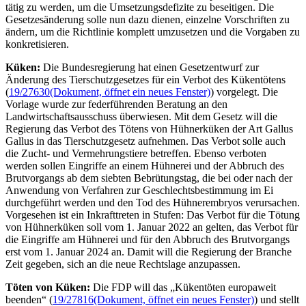
tätig zu werden, um die Umsetzungsdefizite zu beseitigen. Die
Gesetzesänderung solle nun dazu dienen, einzelne Vorschriften zu
ändern, um die Richtlinie komplett umzusetzen und die Vorgaben zu
konkretisieren.
Küken:
Die Bundesregierung hat einen Gesetzentwurf zur
Änderung des Tierschutzgesetzes für ein Verbot des Kükentötens
(
19/27630
(Dokument, öffnet ein neues Fenster)
) vorgelegt. Die
Vorlage wurde zur federführenden Beratung an den
Landwirtschaftsausschuss überwiesen. Mit dem Gesetz will die
Regierung das Verbot des Tötens von Hühnerküken der Art Gallus
Gallus in das Tierschutzgesetz aufnehmen. Das Verbot solle auch
die Zucht- und Vermehrungstiere betreffen. Ebenso verboten
werden sollen Eingriffe an einem Hühnerei und der Abbruch des
Brutvorgangs ab dem siebten Bebrütungstag, die bei oder nach der
Anwendung von Verfahren zur Geschlechtsbestimmung im Ei
durchgeführt werden und den Tod des Hühnerembryos verursachen.
Vorgesehen ist ein Inkrafttreten in Stufen: Das Verbot für die Tötung
von Hühnerküken soll vom 1. Januar 2022 an gelten, das Verbot für
die Eingriffe am Hühnerei und für den Abbruch des Brutvorgangs
erst vom 1. Januar 2024 an. Damit will die Regierung der
Branche
Zeit gegeben, sich an die neue Rechtslage anzupassen.
Töten von Küken:
Die FDP will das „Kükentöten europaweit
beenden“ (
19/27816
(Dokument, öffnet ein neues Fenster)
) und stellt