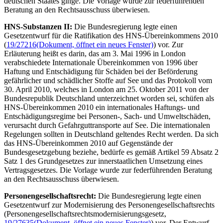
deutschen Staates ginge. Die Vorlage wurde zur federführenden
Beratung an den Rechtsausschuss überwiesen.
HNS-Substanzen II:
Die Bundesregierung legte einen
Gesetzentwurf für die Ratifikation des HNS-Übereinkommens 2010
(
19/27216
(Dokument, öffnet ein neues Fenster)
) vor. Zur
Erläuterung heißt es darin, das am 3. Mai 1996 in London
verabschiedete Internationale Übereinkommen von 1996 über
Haftung und Entschädigung für Schäden bei der Beförderung
gefährlicher und schädlicher Stoffe auf See und das Protokoll vom
30. April 2010, welches in London am 25. Oktober 2011 von der
Bundesrepublik Deutschland unterzeichnet worden sei, schüfen als
HNS-Übereinkommen 2010 ein internationales Haftungs- und
Entschädigungsregime bei Personen-, Sach- und Umweltschäden,
verursacht durch Gefahrguttransporte auf See. Die internationalen
Regelungen sollten in Deutschland geltendes Recht werden. Da sich
das HNS-Übereinkommen 2010 auf Gegenstände der
Bundesgesetzgebung beziehe, bedürfe es gemäß Artikel 59 Absatz 2
Satz 1 des Grundgesetzes zur innerstaatlichen Umsetzung eines
Vertragsgesetzes. Die Vorlage wurde zur federführenden Beratung
an den Rechtsausschuss überwiesen.
Personengesellschaftsrecht:
Die Bundesregierung legte einen
Gesetzentwurf zur Modernisierung des Personengesellschaftsrechts
(Personengesellschaftsrechtsmodernisierungsgesetz,
19/27635
(Dokument, öffnet ein neues Fenster)
) vor. Der Entwurf