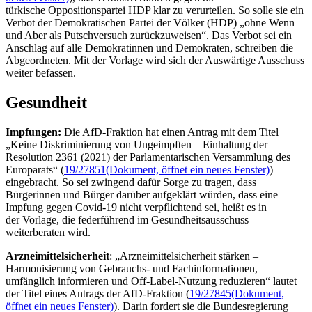
türkische Oppositionspartei HDP klar zu verurteilen. So solle sie ein
Verbot der Demokratischen Partei der Völker (HDP) „ohne Wenn
und Aber als Putschversuch zurückzuweisen“. Das Verbot sei ein
Anschlag auf alle Demokratinnen und Demokraten, schreiben die
Abgeordneten. Mit der Vorlage wird sich der Auswärtige Ausschuss
weiter befassen.
Gesundheit
Impfungen:
Die AfD-Fraktion hat einen Antrag mit dem Titel
„Keine Diskriminierung von Ungeimpften – Einhaltung der
Resolution 2361 (2021) der Parlamentarischen Versammlung des
Europarats“ (
19/27851
(Dokument, öffnet ein neues Fenster)
)
eingebracht. So sei zwingend dafür Sorge zu tragen, dass
Bürgerinnen und Bürger darüber aufgeklärt würden, dass eine
Impfung gegen Covid-19 nicht verpflichtend sei, heißt es in
der Vorlage, die federführend im Gesundheitsausschuss
weiterberaten wird.
Arzneimittelsicherheit
: „Arzneimittelsicherheit stärken –
Harmonisierung von Gebrauchs- und Fachinformationen,
umfänglich informieren und
Off-Label
-Nutzung reduzieren“ lautet
der Titel eines Antrags der AfD-Fraktion (
19/27845
(Dokument,
öffnet ein neues Fenster)
). Darin fordert sie die Bundesregierung