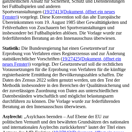
ganzheitlichen Ansatz für Sicherheit, Schutz und Dienstleistungen
bei Fußballspielen und anderen
Sportveranstaltungen (
19/27413
(Dokument, öffnet ein neues
Fenster)
) vorgelegt. Diese Konvention soll das alte Europäische
Übereinkommen vom 19. August 1985 über Gewalttätigkeiten und
Fehlverhalten von Zuschauern bei Sportveranstaltungen und
insbesondere bei Fußballspielen ablösen. Die Vorlage wurde zur
federführenden Beratung an den Innenausschuss überwiesen.
Statistik:
Die Bundesregierung hat einen Gesetzentwurf zur
Erprobung von Verfahren eines Registerzensus und zur Änderung
statistikrechtlicher Vorschriften (
19/27425
(Dokument, öffnet ein
neues Fenster)
) vorgelegt. Der Gesetzentwurf soll die rechtlichen
Voraussetzungen für die Erprobung von Verfahren für die künftige
registerbasierte Ermittlung der Bevölkerungszahlen schaffen. Die
Daten des Zensus 2022 sollen genutzt werden, um den Test der
Methodik insbesondere in den Bereichen der Qualitätssicherung und
der zuverlässigen Zuordnung von Daten aus unterschiedlichen
Datenbeständen wirtschaftlich und möglichst belastungsarm
durchführen zu können. Die Vorlage wurde zur federführenden
Beratung an den Innenausschuss überwiesen.
Asylrecht
: „Asylchaos beenden – Auf Ebene der EU zur
politischen Vernunft und den bewährten Grundsätzen des nationalen
und internationalen Asylrechts zurückkehren“ lautet der Titel eines