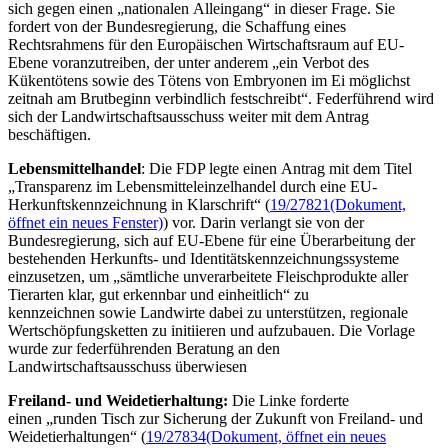
sich gegen einen „nationalen Alleingang“ in dieser Frage. Sie
fordert von der Bundesregierung, die Schaffung eines
Rechtsrahmens für den Europäischen Wirtschaftsraum auf EU-
Ebene voranzutreiben, der unter anderem „ein Verbot des
Kükentötens sowie des Tötens von Embryonen im Ei möglichst
zeitnah am Brutbeginn verbindlich festschreibt“. Federführend wird
sich der Landwirtschaftsausschuss weiter mit dem Antrag
beschäftigen.
Lebensmittelhandel
: Die FDP legte einen Antrag mit dem Titel
„Transparenz im Lebensmitteleinzelhandel durch eine EU-
Herkunftskennzeichnung in Klarschrift“ (
19/27821
(Dokument,
öffnet ein neues Fenster)
) vor. Darin verlangt sie von der
Bundesregierung, sich auf EU-Ebene für eine Überarbeitung der
bestehenden Herkunfts- und Identitätskennzeichnungssysteme
einzusetzen, um „sämtliche unverarbeitete Fleischprodukte aller
Tierarten klar, gut erkennbar und einheitlich“ zu
kennzeichnen sowie Landwirte dabei zu unterstützen, regionale
Wertschöpfungsketten zu initiieren und aufzubauen. Die Vorlage
wurde zur federführenden Beratung an den
Landwirtschaftsausschuss überwiesen
Freiland- und Weidetierhaltung:
Die Linke forderte
einen „runden Tisch zur Sicherung der Zukunft von Freiland- und
Weidetierhaltungen“ (
19/27834
(Dokument, öffnet ein neues