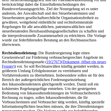
berücksichtigt dabei die Einzelfallentscheidungen des
Bundesverfassungsgerichts. Ziel der Neuregelung sei es unter
anderem, der Anwaltschaft und den Steuerberaterinnen und
Steuerberatern gesellschaftsrechtliche Organisationsfreiheit zu
gewähren, weitgehend einheitliche und rechtsformneutrale
Regelungen für alle anwaltlichen, patentanwaltlichen und
steuerberatenden Berufsausübungsgesellschaften zu schaffen und
die interprofessionelle Zusammenarbeit zu erleichtern. Die Vorlage
wurde zur federführenden Beratung an den Rechtsausschuss
überwiesen.
Rechtsdienstleistung:
Die Bundesregierung legte einen
Gesetzentwurf zur Förderung verbrauchergerechter Angebote im
Rechtsdienstleistungsmarkt (
19/27673
(Dokument, öffnet ein neues
Fenster)
) vor. So soll Rechtsanwälten künftig gestattet werden, in
größerem Umfang Erfolgshonorare zu vereinbaren und
Verfahrenskosten zu übernehmen. Insbesondere sollen sie für den
Bereich der außergerichtlichen Forderungseinziehung
den Inkassodienstleistern gleichgestellt werden. Damit soll ein
kohärentes Regelungsgefüge entstehen. Um der gesteigerten
Bedeutung von Inkassodienstleistungen im Verbraucherbereich
Rechnung zu tragen, sollen Inkassodienstleister, die für
Verbraucherinnen und Verbraucher tätig werden, künftig spezielle
Informationspflichten beachten müssen, die ihre Dienstleistungen
transparenter machen. Die Vorlage wurde zur federführenden