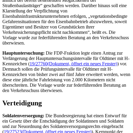
ähnlich der bereits bestehenden Möglichkeiten der
Straßenbaulastträger“ geschaffen werden. Darüber hinaus soll eine
Klarstellung der Verpflichtung von
Eisenbahninfrastrukturunternehmen erfolgen, „vegetationsbedingte
Gefahrensituationen für den Eisenbahnbetrieb abzuwehren, soweit
Eigentümer und Besitzer von Grundstücken ihrer
Verkehrssicherungspflicht nicht nachkommen“, heißt es. Die
Vorlage wurde zur federführenden Beratung an den Verkehrsschuss
überwiesen.
Hauptuntersuchung:
Die FDP-Fraktion legte einen Antrag zur
Verlängerung der Hauptuntersuchungsintervalle für
Oldtimer
mit H-
Kennzeichen (
19/27760
(Dokument, öffnet ein neues Fenster)
) vor.
Demnach sollen die Prüfungsintervalle für
Oldtimer
mit H-
Kennzeichen von bisher zwei auf fünf Jahre erweitert werden, wenn
diese eine jährliche Fahrleistung von 2.000 Kilometern nicht
überschreiten. Die Vorlage wurde zur federführenden Beratung an
den Verkehrsschuss überwiesen.
Verteidigung
Soldatenversorgung:
Die Bundesregierung hat einen Entwurf für
ein Gesetz über die Entschädigung der Soldatinnen und Soldaten
und zur Neuordnung des Soldatenversorgungsrechts eingebracht
(
19/27523
(Dokument, öffnet ein neues Fenster)
). Kernpunkt der