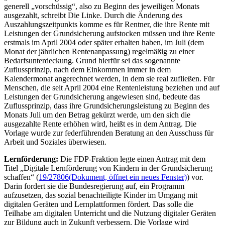
generell „vorschüssig“, also zu Beginn des jeweiligen Monats
ausgezahlt, schreibt Die Linke. Durch die Änderung des
Auszahlungszeitpunkts komme es für Rentner, die ihre Rente mit
Leistungen der Grundsicherung aufstocken müssen und ihre Rente
erstmals im April 2004 oder später erhalten haben, im Juli (dem
Monat der jährlichen Rentenanpassung) regelmäßig zu einer
Bedarfsunterdeckung. Grund hierfür sei das sogenannte
Zuflussprinzip, nach dem Einkommen immer in dem
Kalendermonat angerechnet werden, in dem sie real zufließen. Für
Menschen, die seit April 2004 eine Rentenleistung beziehen und auf
Leistungen der Grundsicherung angewiesen sind, bedeute das
Zuflussprinzip, dass ihre Grundsicherungsleistung zu Beginn des
Monats Juli um den Betrag gekürzt werde, um den sich die
ausgezahlte Rente erhöhen wird, heißt es in dem Antrag. Die
Vorlage wurde zur federführenden Beratung an den Ausschuss für
Arbeit und Soziales überwiesen.
Lernförderung:
Die FDP-Fraktion legte einen Antrag mit dem
Titel „Digitale Lernförderung von Kindern in der Grundsicherung
schaffen“ (
19/27806
(Dokument, öffnet ein neues Fenster)
) vor.
Darin fordert sie die Bundesregierung auf, ein Programm
aufzusetzen, das sozial benachteiligte Kinder im Umgang mit
digitalen Geräten und Lernplattformen fördert. Das solle die
Teilhabe am digitalen Unterricht und die Nutzung digitaler Geräten
zur Bildung auch in Zukunft verbessern. Die Vorlage wird