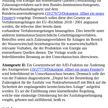
Nutzung von Energie aus erneuerbaren Quellen (Neufassung) für
Zulassungsverfahren nach dem Bundes-Immissionsschutzgesetz,
dem Wasserhaushaltsgesetz und dem
Bundeswasserstraßengesetz (
19/27672
(Dokument, öffnet ein neues
Fenster)
) vorgelegt. Demnach sollen diese drei Gesetze an
Verfahrensregelungen der EU-Richtlinie 2018 / 2001 angepasst
werden, die teilweise über bereits darin
vorhandene Verfahrensregelungen hinausgehen. Dies betreffe unter
anderem immissionsschutzrechtliche Genehmigungsverfahren.
Betroffen seien auch Zulassungsverfahren für Anlagen im Bereich
der Wasserwirtschaft beziehungsweise für wasserwirtschaftlich
relevante Vorhaben, die der Produktion von Energie aus
erneuerbaren Quellen dienen. Die Vorlage wurde zur
federführenden Beratung an den Umweltausschuss überwiesen.
Atomgesetz II:
Ein Gesetzentwurf der AfD-Fraktion zur Änderung
des Atomgesetzes (
19/27773
(Dokument, öffnet ein neues Fenster)
)
wird federführend im Umweltausschuss beraten. Demnach solle der
von der Fraktion diagnostizierte „Disput bei der Beurteilung der
Zulässigkeit für die Ausfuhr von Nuklearbrennstoff mit Blick auf die
Sicherheit der empfangenden kerntechnischen Anlage“ aufgelöst
werden. Es sei die Einführung einer klarstellenden Regelung,
welche eine eindeutige Orientierung bei der Ausfuhrgenehmigung
vorgibt, geboten und zielführend, heißt es.