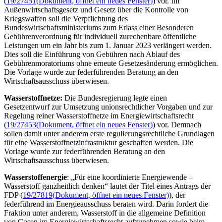
(
19/27451
(Dokument, öffnet ein neues Fenster)
) vor. Im
Außenwirtschaftsgesetz und Gesetz über die Kontrolle von
Kriegswaffen soll die Verpflichtung des
Bundeswirtschaftsministeriums zum Erlass einer Besonderen
Gebührenverordnung für individuell zurechenbare öffentliche
Leistungen um ein Jahr bis zum 1. Januar 2023 verlängert werden.
Dies soll die Einführung von Gebühren nach Ablauf des
Gebührenmoratoriums ohne erneute Gesetzesänderung ermöglichen.
Die Vorlage wurde zur federführenden Beratung an den
Wirtschaftsausschuss überwiesen.
Wasserstoffnetze:
Die Bundesregierung legte einen
Gesetzentwurf zur Umsetzung unionsrechtlicher Vorgaben und zur
Regelung reiner Wasserstoffnetze im Energiewirtschaftsrecht
(
19/27453
(Dokument, öffnet ein neues Fenster)
) vor. Demnach
sollen damit unter anderem erste regulierungsrechtliche Grundlagen
für eine Wasserstoffnetzinfrastruktur geschaffen werden. Die
Vorlage wurde zur federführenden Beratung an den
Wirtschaftsausschuss überwiesen.
Wasserstoffenergie
: „Für eine koordinierte Energiewende –
Wasserstoff ganzheitlich denken“ lautet der Titel eines Antrags der
FDP (
19/27819
(Dokument, öffnet ein neues Fenster)
), der
federführend im Energieausschuss beraten wird. Darin fordert die
Fraktion unter anderem, Wasserstoff in die allgemeine Definition
von Gasen im Energiewirtschaftsrecht aufzunehmen sowie beim