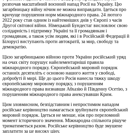
розпочав масштабний воєнний напад Росії на Україну. Цю
загарбницьку війну нічим не можна виправдати. Ідеться про
кричуще порушення норм міжнародного права. 24 лютого
2022 року став одним із найтемніших днів у Європі з часів
Другої світової війни. Німецький Бундестаг висловлює свою
солідарність і підтримку Україні та її громадянкам і
громадянам, а також усім людям, які і в Російській Федерації й
Білорусі виступають проти автократії, за мир, свободу та
демократію.
Цією загарбницькою війною проти України російський уряд
на очах світу порушує найелементарніші правила
міжнародного порядку. Європейський мировий порядок
останніх десятиліть є основою нашого життя у свободі,
добробуті й мирі. Ще до цього Росія нанесла тяжку шкоду
європейському мировому порядку, з порушенням
міжнародного права визнавши Абхазію й Південну Осетію, з
порушенням міжнародного права анексувавши Крим.
Цим зловмисним, безпідставним і непростимим нападом
російське керівництво намагається зруйнувати європейський
мировий порядок. Ідеться не менше, ніж про переломний
момент історичного значення. Міжнародна спільнота рішуче
триматиметься разом. Російське керівництво буде змушене
заплатити за це високу ціну.