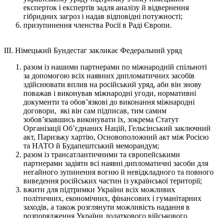
експерток і експертів задля аналізу й відвернення
гібридних загроз і надав відповідні потужності;
призупинення членства Росії в Раді Європи.
III. Німецький Бундестаг закликає Федеральний уряд
разом із нашими партнерами по міжнародній спільноті
за допомогою всіх наявних дипломатичних засобів
здійснювати вплив на російський уряд, аби він знову
поважав і виконував міжнародні угоди, нормативні
документи та обов’язкові до виконання міжнародні
договори, які він сам підписав, тим самим
зобов’язавшись виконувати їх, зокрема Статут
Організації Об’єднаних Націй, Гельсінський заключний
акт, Паризьку хартію, Основоположний акт між Росією
та НАТО й Будапештський меморандум;
разом із трансатлантичними та європейськими
партнерами задіяти всі наявні дипломатичні засоби для
негайного зупинення вогню й невідкладного та повного
виведення російських частин із української території;
вжити для підтримки України всіх можливих
політичних, економічних, фінансових і гуманітарних
заходів, а також розглянути можливість надання в
розпорядження України додаткового військового