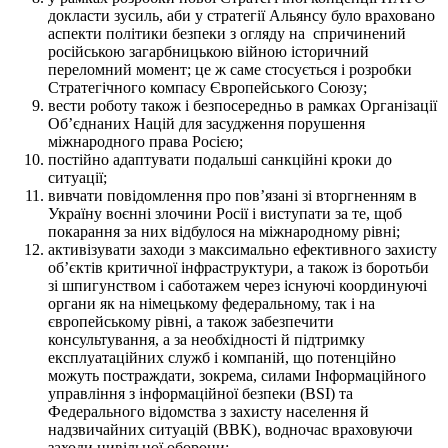
докласти зусиль, аби у стратегії Альянсу було враховано
аспекти політики безпеки з огляду на спричинений
російською загарбницькою війною історичний
переломний момент; це ж саме стосується і розробки
Стратегічного компасу Європейського Союзу;
вести роботу також і безпосередньо в рамках Організації
Об’єднаних Націй для засудження порушення
міжнародного права Росією;
постійно адаптувати подальші санкційні кроки до
ситуації;
вивчати повідомлення про пов’язані зі вторгненням в
Україну воєнні злочини Росії і виступати за те, щоб
покарання за них відбулося на міжнародному рівні;
активізувати заходи з максимально ефективного захисту
об’єктів критичної інфраструктури, а також із боротьби
зі шпигунством і саботажем через існуючі координуючі
органи як на німецькому федеральному, так і на
європейському рівні, а також забезпечити
консультування, а за необхідності й підтримку
експлуатаційних служб і компаній, що потенційно
можуть постраждати, зокрема, силами Інформаційного
управління з інформаційної безпеки (BSI) та
Федерального відомства з захисту населення й
надзвичайних ситуацій (BBK), водночас враховуючи
заходи цивільної оборони;