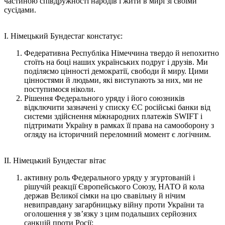
частиною співдружності народів і жити в мирі зі своїми
сусідами.
I. Німецький Бундестаг констатує:
Федеративна Республіка Німеччина твердо й непохитно
стоїть на боці наших українських подруг і друзів. Ми
поділяємо цінності демократії, свободи й миру. Цими
цінностями й людьми, які виступають за них, ми не
поступимося ніколи.
Рішення Федерального уряду і його союзників
відключити зазначені у списку ЄС російські банки від
системи здійснення міжнародних платежів SWIFT і
підтримати Україну в рамках її права на самооборону з
огляду на історичний переломний момент є логічним.
II. Німецький Бундестаг вітає
активну роль Федерального уряду у згуртованій і
рішучій реакції Європейського Союзу, НАТО й кола
держав Великої сімки на цю свавільну й нічим
невиправдану загарбницьку війну проти України та
оголошення у зв’язку з цим подальших серйозних
санкцій проти Росії;