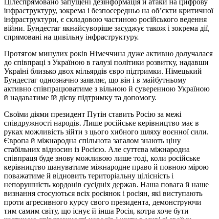
Цілеспрямовано запущені дезінформація й атаки на цифрову
інфраструктуру, зокрема і безпосередньо на об’єкти критичної
інфраструктури, є складовою частиною російського ведення
війни. Бундестаг якнайсуворіше засуджує також і зокрема дії,
спрямовані на цивільну інфраструктуру.
Протягом минулих років Німеччина дуже активно долучалася
до співпраці з Україною в галузі політики розвитку, надавши
Україні близько двох мільярдів євро підтримки. Німецький
Бундестаг однозначно заявляє, що він і в майбутньому
активно співпрацюватиме з вільною й суверенною Україною
й надаватиме їй дієву підтримку та допомогу.
Своїми діями президент Путін ставить Росію за межі
співдружності народів. Лише російське керівництво має в
руках можливість зійти з цього хибного шляху воєнної сили.
Європа й міжнародна спільнота загалом знають ціну
стабільних відносин із Росією. Але суттєва міжнародна
співпраця буде знову можливою лише тоді, коли російське
керівництво шануватиме міжнародне право й повною мірою
поважатиме й відновить територіальну цілісність і
непорушність кордонів сусідніх держав. Наша повага й наше
визнання стосуються всіх росіянок і росіян, які виступають
проти агресивного курсу свого президента, демонструючи
тим самим світу, що існує й інша Росія, котра хоче бути