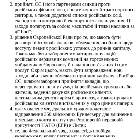
прийняті ЄС і його партнерами санкції проти
російських фінансового, енергетичного й транспортного
секторів, а також додаткові списки російських осіб,
експортного контролю й експортного фінансування. Ці
заходи потягнуть за собою масштабні й тяжкі наслідки за
дії Росії;
рішення Європейської Ради про те, що мають бути
розширені існуючі фінансові обмеження, особливо щодо
доступу певних російських установ до ринків капіталу.
Також має бути забороненим котирування акцій
російських державних компаній на торговельних
майданчиках Євросоюзу й надання пов’язаних із цим
послуг. Окрім цього, мають бути запроваджені нові
заходи, аби значно обмежити приплив капіталу з Росії до
ЄС, шляхом заборони прийняття вкладів, що
перевершують певну суму, від російських громадян або
жителів, ведення рахунків російських клієнтів
центральним депозитарієм Євросоюзу, а також продажу
російським клієнтам виставлених у євро цінних паперів
уже ухвалене Федеральним урядом додаткове
відправлення 350 військових Бундесверу для зміцнення
німецького контингенту при Розширеній передовій
присутності НАТО (EFP) в Литві;
те, що Федеральний уряд заздалегідь пообіцяв
українському уряду підтримку з боку німецьких