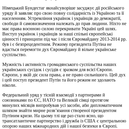
Німецький Бундестаг якнайсуворіше засуджує дії російського
уряду й заявляє про свою повну солідарність із Україною та її
населенням. Устремління українок і українців до демократії,
свободи й самовизначення належать до прав людини. Ніхто не
має права воєнною силою перекривати Україні цей шлях.
Виступ українок і українців за наші спільні європейські
цінності і принципи під час і після Євромайдану 2013-2014 рр.
був і є безпрецедентним. Режиму президента Путіна не
вдасться перемогти дух Євромайдану й вільне українське
суспільство.
Мужність і активність громадянського суспільства наших
українських сусідок і сусідів є зразком для всієї Європи.
Європи, у якій діє сила права, а не право сильнішого. Цей дух
і цей поступ президент Путін та його режим не здолають
ніколи.
Федеральний уряд у тісній взаємодії з партнерами й
союзниками по ЄС, НАТО та Великій сімці протягом
минулих місяців випробував усі засоби, аби дипломатичним
шляхом знайти мирне розв’язання створеної президентом
Путіним кризи. На цьому тлі ще раз стало ясно, що
трансатлантичне партнерство і дружба із США є центральною
опорою наших міжнародних дій і нашої безпеки в Європі.