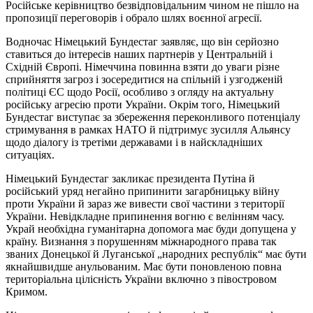
Російське керівництво безвідповідальним чином не пішло на
пропозиції переговорів і обрало шлях воєнної агресії.
Водночас Німецький Бундестаг заявляє, що він серйозно
ставиться до інтересів наших партнерів у Центральній і
Східній Європі. Німеччина повинна взяти до уваги різне
сприйняття загроз і зосередитися на спільній і узгодженій
політиці ЄС щодо Росії, особливо з огляду на актуальну
російську агресію проти України. Окрім того, Німецький
Бундестаг виступає за збереження переконливого потенціалу
стримування в рамках НАТО й підтримує зусилля Альянсу
щодо діалогу із третіми державами і в найскладніших
ситуаціях.
Німецький Бундестаг закликає президента Путіна й
російський уряд негайно припинити загарбницьку війну
проти України й зараз же вивести свої частини з території
України. Невідкладне припинення вогню є велінням часу.
Украй необхідна гуманітарна допомога має буди допущена у
країну. Визнання з порушенням міжнародного права так
званих Донецької й Луганської „народних республік“ має бути
якнайшвидше анульованим. Має бути поновленою повна
територіальна цілісність України включно з півостровом
Кримом.