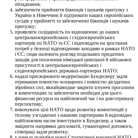
обладнання;
забезпечити прийняття біженців і шукачів притулку з
України в Німеччині й підтримати наших європейських
сусідів у прийнятті та забезпеченні біженців і шукачів
притулку;
проявляти солідарність по відношенню до наших
центральноєвропейських і східноєвропейських
партнерів по НАТО та ЄС і відповідати на зростання
потреб у безпеці відповідними заходами в рамках НАТО
і ЄС; сюди належить розгляд подальших придатних
заходів для посилення німецької цивільної й військової
присутності в центральноєвропейських і
східноєвропейських державах-партнерах НАТО;
надалі прискорювати модернізацію Бундесверу задля
отримання повністю оснащених і повністю дієздатних
збройних сил, якнайшвидше закрити існуючі прогалини
в компетенціях та забезпечити необхідні для цього
фінансові ресурси на найближчий час і на довготривалу
перспективу;
виконувати цілі НАТО щодо розвитку компетенцій у
тісному узгодженні з нашими партнерами й відповідно
найближчим часом інвестувати в Бундесвер, а також
зміцнити напрямки дипломатії, гуманітарної допомоги,
співпраці задля розвитку;
у рамках розробки нової Стратегічної концепції НАТО