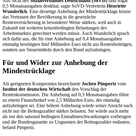
Aus Sicht des
Sozialverbandes Deutschland (SoVD)
sind sogar
0,5 Monatsausgaben denkbar, sagte SoVD-Vertreterin
Henriette
Wunderlich
. Eine derartige Anhebung der Mindestrücklage könne
das Vertrauen der Bevölkerung in die gesetzliche
Rentenversicherung in besonderer Weise stärken, weil auch in
Zukunft mit weiteren krisenbedingten Belastungen des
Arbeitsmarktes gerechnet werden müsse. Auch Wunderlich sprach
sich dafür aus, die für eine Anhebung auf 0,4 Monatsausgaben
einmalig benötigten fünf Milliarden Euro nicht aus Rentenbeiträgen,
sondern aus Steuermitteln durch den Bund aufzubringen.
Für und Wider zur Anhebung der
Mindestrücklage
Als geeigneten Kompromiss bezeichnete
Jochen Pimpertz
vom
Institut der deutschen Wirtschaft
den Vorschlag der
Rentenkommission. Die Anhebung auf 0,3 Monatsausgaben führe
zu einem Finanzbedarf von 2,5 Milliarden Euro, der einmalig
aufzubringen sei. Eine höhere Anhebung würde seiner Ansicht nach
nicht nur die Beitragszahler stärker belasten. Sie würde auch mehr
als nur den saisonal bedingten Einnahmeschwankungen vorbeugen
und die Bundesgarantie zu Ungunsten der Beitragszahler entlasten,
befand Pimpertz.