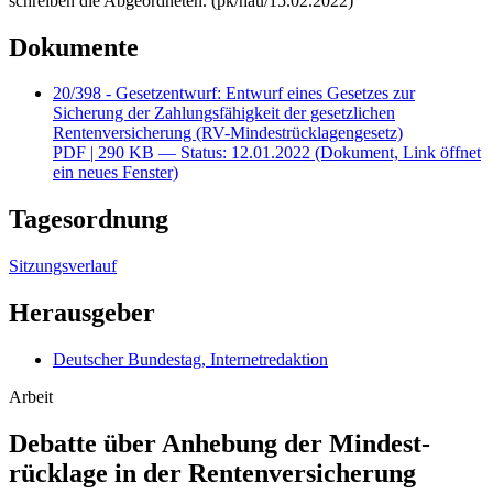
schreiben die Abgeordneten. (pk/hau/15.02.2022)
Dokumente
20/398 - Gesetzentwurf: Entwurf eines Gesetzes zur
Sicherung der Zahlungsfähigkeit der gesetzlichen
Rentenversicherung (RV-Mindestrücklagengesetz)
PDF
| 290 KB — Status: 12.01.2022
(Dokument, Link öffnet
ein neues Fenster)
Tagesordnung
Sitzungsverlauf
Herausgeber
Deutscher Bundestag, Internetredaktion
Arbeit
Debatte über Anhebung der Mindest­
rücklage in der Rentenversicherung