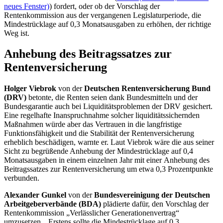
neues Fenster)
) fordert, oder ob der Vorschlag der
Rentenkommission aus der vergangenen Legislaturperiode, die
Mindestrücklage auf 0,3 Monatsausgaben zu erhöhen, der richtige
Weg ist.
Anhebung des Beitragssatzes zur
Rentenversicherung
Holger Viebrok
von der
Deutschen Rentenversicherung Bund
(DRV)
betonte, die Renten seien dank Bundesmitteln und der
Bundesgarantie auch bei Liquiditätsproblemen der DRV gesichert.
Eine regelhafte Inanspruchnahme solcher liquiditätssichernden
Maßnahmen würde aber das Vertrauen in die langfristige
Funktionsfähigkeit und die Stabilität der Rentenversicherung
erheblich beschädigen, warnte er. Laut Viebrok wäre die aus seiner
Sicht zu begrüßende Anhebung der Mindestrücklage auf 0,4
Monatsausgaben in einem einzelnen Jahr mit einer Anhebung des
Beitragssatzes zur Rentenversicherung um etwa 0,3 Prozentpunkte
verbunden.
Alexander Gunkel
von der
Bundesvereinigung der Deutschen
Arbeitgeberverbände (BDA)
plädierte dafür, den Vorschlag der
Rentenkommission „Verlässlicher Generationenvertrag“
umzusetzen. „Erstens sollte die Mindestrücklage auf 0,3