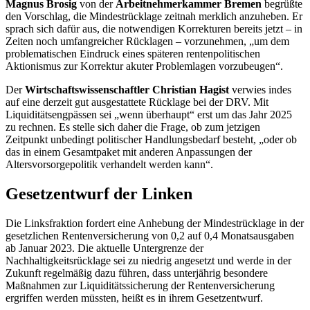
Magnus Brosig
von der
Arbeitnehmerkammer Bremen
begrüßte
den Vorschlag, die Mindestrücklage zeitnah merklich anzuheben. Er
sprach sich dafür aus, die notwendigen Korrekturen bereits jetzt – in
Zeiten noch umfangreicher Rücklagen – vorzunehmen, „um dem
problematischen Eindruck eines späteren rentenpolitischen
Aktionismus zur Korrektur akuter Problemlagen vorzubeugen“.
Der
Wirtschaftswissenschaftler Christian Hagist
verwies indes
auf eine derzeit gut ausgestattete Rücklage bei der DRV. Mit
Liquiditätsengpässen sei „wenn überhaupt“ erst um das Jahr 2025
zu rechnen. Es stelle sich daher die Frage, ob zum jetzigen
Zeitpunkt unbedingt politischer Handlungsbedarf besteht, „oder ob
das in einem Gesamtpaket mit anderen Anpassungen der
Altersvorsorgepolitik verhandelt werden kann“.
Gesetzentwurf der Linken
Die Linksfraktion fordert eine Anhebung der Mindestrücklage in der
gesetzlichen Rentenversicherung von 0,2 auf 0,4 Monatsausgaben
ab Januar 2023. Die aktuelle Untergrenze der
Nachhaltigkeitsrücklage sei zu niedrig angesetzt und werde in der
Zukunft regelmäßig dazu führen, dass unterjährig besondere
Maßnahmen zur Liquiditätssicherung der Rentenversicherung
ergriffen werden müssten, heißt es in ihrem Gesetzentwurf.