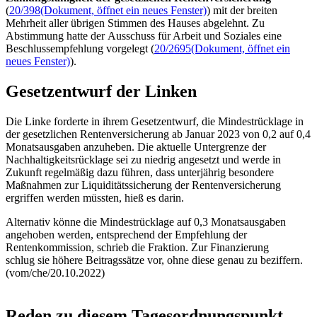
(
20/398
(Dokument, öffnet ein neues Fenster)
) mit der breiten
Mehrheit aller übrigen Stimmen des Hauses abgelehnt. Zu
Abstimmung hatte der Ausschuss für Arbeit und Soziales eine
Beschlussempfehlung vorgelegt (
20/2695
(Dokument, öffnet ein
neues Fenster)
).
Gesetzentwurf der Linken
Die Linke forderte in ihrem Gesetzentwurf, die Mindestrücklage in
der gesetzlichen Rentenversicherung ab Januar 2023 von 0,2 auf 0,4
Monatsausgaben anzuheben. Die aktuelle Untergrenze der
Nachhaltigkeitsrücklage sei zu niedrig angesetzt und werde in
Zukunft regelmäßig dazu führen, dass unterjährig besondere
Maßnahmen zur Liquiditätssicherung der Rentenversicherung
ergriffen werden müssten, hieß es darin.
Alternativ könne die Mindestrücklage auf 0,3 Monatsausgaben
angehoben werden, entsprechend der Empfehlung der
Rentenkommission, schrieb die Fraktion. Zur Finanzierung
schlug sie höhere Beitragssätze vor, ohne diese genau zu beziffern.
(vom/che/20.10.2022)
Reden zu diesem Tagesordnungspunkt