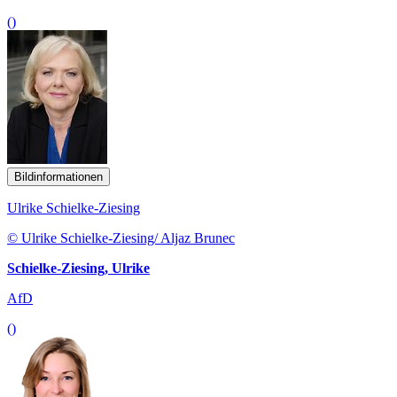
()
Bildinformationen
Ulrike Schielke-Ziesing
© Ulrike Schielke-Ziesing/ Aljaz Brunec
Schielke-Ziesing, Ulrike
AfD
()