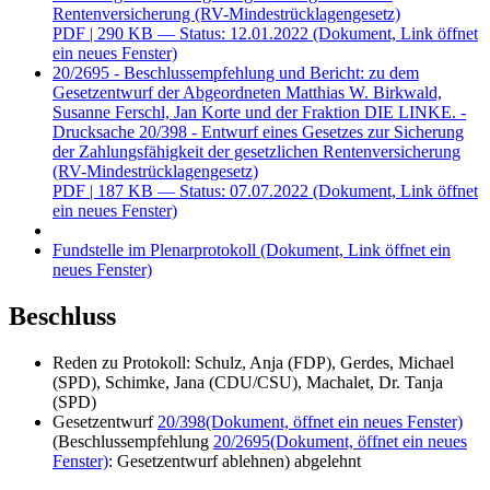
Rentenversicherung (RV-Mindestrücklagengesetz)
PDF
| 290 KB — Status: 12.01.2022
(Dokument, Link öffnet
ein neues Fenster)
20/2695 - Beschlussempfehlung und Bericht: zu dem
Gesetzentwurf der Abgeordneten Matthias W. Birkwald,
Susanne Ferschl, Jan Korte und der Fraktion DIE LINKE. -
Drucksache 20/398 - Entwurf eines Gesetzes zur Sicherung
der Zahlungsfähigkeit der gesetzlichen Rentenversicherung
(RV-Mindestrücklagengesetz)
PDF
| 187 KB — Status: 07.07.2022
(Dokument, Link öffnet
ein neues Fenster)
Fundstelle im Plenarprotokoll
(Dokument, Link öffnet ein
neues Fenster)
Beschluss
Reden zu Protokoll: Schulz, Anja (FDP), Gerdes, Michael
(SPD), Schimke, Jana (CDU/CSU), Machalet, Dr. Tanja
(SPD)
Gesetzentwurf
20/398
(Dokument, öffnet ein neues Fenster)
(Beschlussempfehlung
20/2695
(Dokument, öffnet ein neues
Fenster)
: Gesetzentwurf ablehnen) abgelehnt