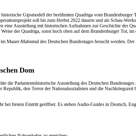
 historische Gipsmodell der berühmten Quadriga vom Brandenburger To
rationsprojekt soll bis zum Herbst 2022 dauern und als Schau-Werks
en eine Ausstellung mit historischen Aufnahmen zur Geschichte der Qua
se Weise der Quadriga, sonst hoch oben auf dem Brandenburger Tor, im
7 im Mauer-Mahnmal des Deutschen Bundestages besucht werden. Der Ei
utschen Dom
te die Parlamentshistorische Ausstellung des Deutschen Bundestages z
Republik, den Terror der Nationalsozialisten und die Nachkriegszeit 
r bei freiem Eintritt geöffnet. Es stehen Audio
-Guides
in Deutsch, Eng
entlichen Nahverkehrs zu erreichen: