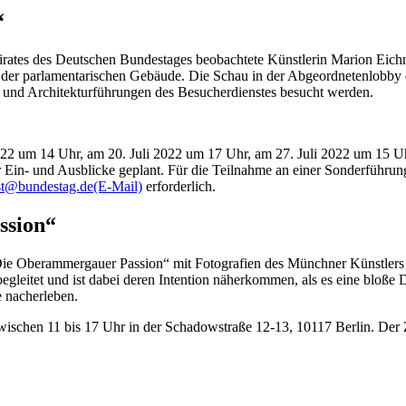
“
rates des Deutschen Bundestages beobachtete Künstlerin Marion Eichm
 der parlamentarischen Gebäude. Die Schau in der Abgeordnetenlobby 
und Architekturführungen des Besucherdienstes besucht werden.
2022 um 14 Uhr, am 20. Juli 2022 um 17 Uhr, am 27. Juli 2022 um 15 
Ein- und Ausblicke geplant. Für die Teilnahme an einer Sonderführung
st@bundestag.de
(E-Mail)
erforderlich.
ssion“
Die Oberammergauer Passion“ mit Fotografien des Münchner Künstlers 
egleitet und ist dabei deren Intention näherkommen, als es eine bloße 
e nacherleben.
schen 11 bis 17 Uhr in der Schadowstraße 12-13, 10117 Berlin. Der Zug