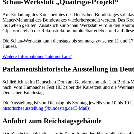
Schau-Werkstatt „Quadriga-Projekt“
Auf Einladung des Kunstbeirates des Deutschen Bundestages soll das
Mauer-Mahnmal des Bundestages wiederhergestellt werden. Das Koope
ins Leben gerufen. Zusätzlich zur Schau-Werkstatt wird in den Räum
Gipsformerei an der Rekonstruktion unmittelbar erleben und auf die
Die Schau-Werkstatt kann dienstags bis sonntags zwischen 11 und 1
Hauses.
Weitere Informationen
(Interner Link)
Parlamentshistorische Ausstellung im De
Schließlich ist im Deutschen Dom am Gendarmenmarkt 1 in Berlin-Mit
nach: vom Hambacher Fest 1832 über die Kaiserzeit und die Weimarer 
Deutschen Bundestag.
Die Ausstellung ist von Dienstag bis Sonntag jeweils von 10 bis 19 Uh
historischeausstellung@bundestag.de
(E-Mail)
).
Anfahrt zum Reichstagsgebäude
Das Reichstagsgebäude ist zu Fuß von folgenden Haltestellen des öff