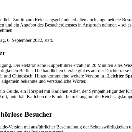
erlich. Zutritt zum Reichstagsgebäude erhalten auch angemeldete Besuch
en und ein Angebot des Besucherdienstes in Anspruch nehmen – sei es,
lnehmen.
ag, 6. September 2022, statt.
er
ügung. Der elektronische Kuppelführer erzählt in 20 Minuten alles W
gkeiten Berlins. Die handlichen Geräte gibt es auf der Dachterrasse i
isch und Chinesisch. Hinzu kommt eine weitere Version in „
Leichter Sp
e, allgemein bekannte und verständliche Wörter.
dio-
Guide
, ein Hörspiel mit Karlchen Adler, der Sympathiefigur der Ki
t, unterhält Karlchen die Kinder beim Gang auf die Reichstagskuppel 
ehörlose Besucher
uide
-Version mit ausführlicher Beschreibung der Sehenswürdigkeiten 