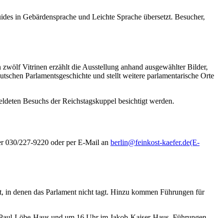
ides
in Gebärdensprache und Leichte Sprache übersetzt. Besucher,
zwölf Vitrinen erzählt die Ausstellung anhand ausgewählter Bilder,
tschen Parlamentsgeschichte und stellt weitere parlamentarische Orte
ldeten Besuchs der Reichstagskuppel besichtigt werden.
ter 030/227-9220 oder per
E-Mail
an
berlin@feinkost-kaefer.de
(E-
, in denen das Parlament nicht tagt. Hinzu kommen Führungen für
im Paul-Löbe-Haus und um 16 Uhr im Jakob-Kaiser-Haus. Führungen