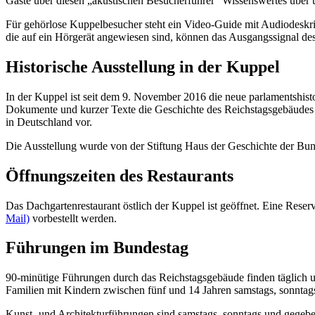
Gäste über diesen „akustischen Besucherführer“ Wissenswertes über 
Für gehörlose Kuppelbesucher steht ein Video-
Guide
mit Audiodeskri
die auf ein Hörgerät angewiesen sind, können das Ausgangssignal des
Historische Ausstellung in der Kuppel
In der Kuppel ist seit dem 9. November 2016 die neue parlamentshist
Dokumente und kurzer Texte die Geschichte des Reichstagsgebäudes vo
in Deutschland vor.
Die Ausstellung wurde von der Stiftung Haus der Geschichte der Bun
Öffnungszeiten des Restaurants
Das Dachgartenrestaurant östlich der Kuppel ist geöffnet. Eine Reser
Mail)
vorbestellt werden.
Führungen im Bundestag
90-minütige Führungen durch das Reichstagsgebäude finden täglich 
Familien mit Kindern zwischen fünf und 14 Jahren samstags, sonntag
Kunst- und Architekturführungen sind samstags, sonntags und gege