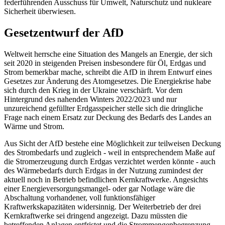
federführenden Ausschuss für Umwelt, Naturschutz und nukleare
Sicherheit überwiesen.
Gesetzentwurf der AfD
Weltweit herrsche eine Situation des Mangels an Energie, der sich
seit 2020 in steigenden Preisen insbesondere für Öl, Erdgas und
Strom bemerkbar mache, schreibt die AfD in ihrem Entwurf eines
Gesetzes zur Änderung des Atomgesetzes. Die Energiekrise habe
sich durch den Krieg in der Ukraine verschärft. Vor dem
Hintergrund des nahenden Winters 2022/2023 und nur
unzureichend gefüllter Erdgasspeicher stelle sich die dringliche
Frage nach einem Ersatz zur Deckung des Bedarfs des Landes an
Wärme und Strom.
Aus Sicht der AfD bestehe eine Möglichkeit zur teilweisen Deckung
des Strombedarfs und zugleich - weil in entsprechendem Maße auf
die Stromerzeugung durch Erdgas verzichtet werden könnte - auch
des Wärmebedarfs durch Erdgas in der Nutzung zumindest der
aktuell noch in Betrieb befindlichen Kernkraftwerke. Angesichts
einer Energieversorgungsmangel- oder gar Notlage wäre die
Abschaltung vorhandener, voll funktionsfähiger
Kraftwerkskapazitäten widersinnig. Der Weiterbetrieb der drei
Kernkraftwerke sei dringend angezeigt. Dazu müssten die
betreffenden Anlagen entfristet und die Strommengenbegrenzung