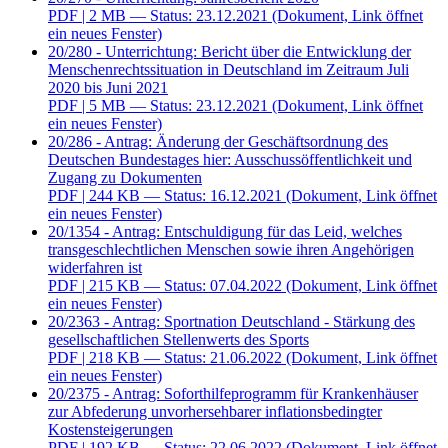
PDF
| 2 MB — Status: 23.12.2021
(Dokument, Link öffnet
ein neues Fenster)
20/280 - Unterrichtung: Bericht über die Entwicklung der
Menschenrechtssituation in Deutschland im Zeitraum Juli
2020 bis Juni 2021
PDF
| 5 MB — Status: 23.12.2021
(Dokument, Link öffnet
ein neues Fenster)
20/286 - Antrag: Änderung der Geschäftsordnung des
Deutschen Bundestages hier: Ausschussöffentlichkeit und
Zugang zu Dokumenten
PDF
| 244 KB — Status: 16.12.2021
(Dokument, Link öffnet
ein neues Fenster)
20/1354 - Antrag: Entschuldigung für das Leid, welches
transgeschlechtlichen Menschen sowie ihren Angehörigen
widerfahren ist
PDF
| 215 KB — Status: 07.04.2022
(Dokument, Link öffnet
ein neues Fenster)
20/2363 - Antrag: Sportnation Deutschland - Stärkung des
gesellschaftlichen Stellenwerts des Sports
PDF
| 218 KB — Status: 21.06.2022
(Dokument, Link öffnet
ein neues Fenster)
20/2375 - Antrag: Soforthilfeprogramm für Krankenhäuser
zur Abfederung unvorhersehbarer inflationsbedingter
Kostensteigerungen
PDF
| 192 KB — Status: 22.06.2022
(Dokument, Link öffnet