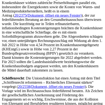
Krankenhäuser wirkten zahlreiche Preiserhöhungen parallel ein,
insbesondere die Energiekosten sowie die Kosten von Waren- und
Medizinprodukteherstellern, heißt es in einem
Antrag (
20/2375
(Dokument, öffnet ein neues Fenster)
), der zur
federführenden Beratung an den Gesundheitsausschuss überwiesen
wurde. Die kurzfristig nur in Teilen refinanzierbaren,
inflationsbedingten Kostensteigerungen brächten die Krankenhäuser
in eine wirtschaftliche Schieflage, die es mit einem
Soforthilfeprogramm abzuwehren gelte. Die Abgeordneten schlagen
vor, einen unterjährigen Rechnungszuschlag mit Wirkung ab dem 1.
Juli 2022 in Höhe von 4,54 Prozent im Krankenhausentgeltgesetz
(KHEntgG) sowie in Höhe von 2,27 Prozent in der
Bundespflegesatzverordnung (BPflV) gesetzlich zu verankern.
Damit könnten die Kostensteigerungen für 2022 abgefedert werden.
Für 2023 sollten die Landesbasisfallwerte beziehungsweise die
Krankenhausbudgets angepasst werden, um den Krankenhäusern
die Mittel dauerhaft zukommen zu lassen.
Schöffenrecht
: Die Unionsfraktion hat einen Antrag mit dem Titel
„Schöffenrecht reformieren – Richterliches Ehrenamt stärken“
vorgelegt (
20/2558
(Dokument, öffnet ein neues Fenster)
). Die
Vorlage wird im Rechtsausschuss federführend beraten. Als Zeichen
der gesellschaftlichen Anerkennung und Förderung des
Engagements
sei es wichtig, Erschwernisse, die aus der Kollision
von Ehrenamt und Berufsleben resultieren können, möglichst gering