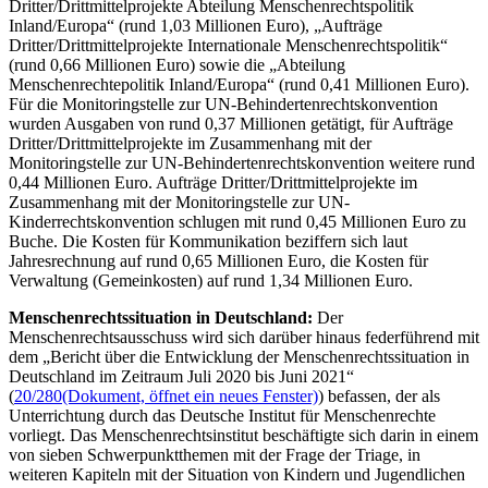
Dritter/Drittmittelprojekte Abteilung Menschenrechtspolitik
Inland/Europa“ (rund 1,03 Millionen Euro), „Aufträge
Dritter/Drittmittelprojekte Internationale Menschenrechtspolitik“
(rund 0,66 Millionen Euro) sowie die „Abteilung
Menschenrechtepolitik Inland/Europa“ (rund 0,41 Millionen Euro).
Für die Monitoringstelle zur UN-Behindertenrechtskonvention
wurden Ausgaben von rund 0,37 Millionen getätigt, für Aufträge
Dritter/Drittmittelprojekte im Zusammenhang mit der
Monitoringstelle zur UN-Behindertenrechtskonvention weitere rund
0,44 Millionen Euro. Aufträge Dritter/Drittmittelprojekte im
Zusammenhang mit der Monitoringstelle zur UN-
Kinderrechtskonvention schlugen mit rund 0,45 Millionen Euro zu
Buche. Die Kosten für Kommunikation beziffern sich laut
Jahresrechnung auf rund 0,65 Millionen Euro, die Kosten für
Verwaltung (Gemeinkosten) auf rund 1,34 Millionen Euro.
Menschenrechtssituation in Deutschland:
Der
Menschenrechtsausschuss wird sich darüber hinaus federführend mit
dem „Bericht über die Entwicklung der Menschenrechtssituation in
Deutschland im Zeitraum Juli 2020 bis Juni 2021“
(
20/280
(Dokument, öffnet ein neues Fenster)
) befassen, der als
Unterrichtung durch das Deutsche Institut für Menschenrechte
vorliegt. Das Menschenrechtsinstitut beschäftigte sich darin in einem
von sieben Schwerpunktthemen mit der Frage der Triage, in
weiteren Kapiteln mit der Situation von Kindern und Jugendlichen