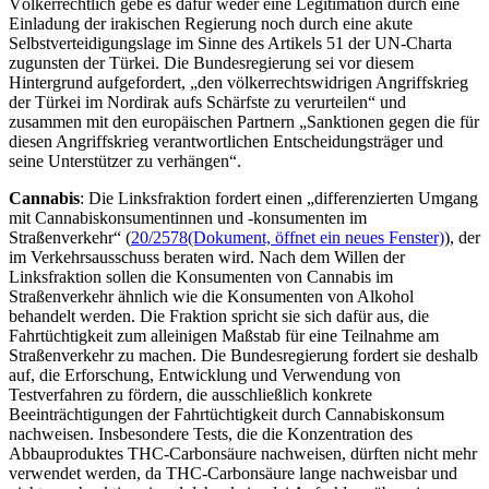
Völkerrechtlich gebe es dafür weder eine Legitimation durch eine
Einladung der irakischen Regierung noch durch eine akute
Selbstverteidigungslage im Sinne des Artikels 51 der UN-Charta
zugunsten der Türkei. Die Bundesregierung sei vor diesem
Hintergrund aufgefordert, „den völkerrechtswidrigen Angriffskrieg
der Türkei im Nordirak aufs Schärfste zu verurteilen“ und
zusammen mit den europäischen Partnern „Sanktionen gegen die für
diesen Angriffskrieg verantwortlichen Entscheidungsträger und
seine Unterstützer zu verhängen“.
Cannabis
: Die Linksfraktion fordert einen „differenzierten Umgang
mit Cannabiskonsumentinnen und -konsumenten im
Straßenverkehr“ (
20/2578
(Dokument, öffnet ein neues Fenster)
), der
im Verkehrsausschuss beraten wird. Nach dem Willen der
Linksfraktion sollen die Konsumenten von Cannabis im
Straßenverkehr ähnlich wie die Konsumenten von Alkohol
behandelt werden. Die Fraktion spricht sie sich dafür aus, die
Fahrtüchtigkeit zum alleinigen Maßstab für eine Teilnahme am
Straßenverkehr zu machen. Die Bundesregierung fordert sie deshalb
auf, die Erforschung, Entwicklung und Verwendung von
Testverfahren zu fördern, die ausschließlich konkrete
Beeinträchtigungen der Fahrtüchtigkeit durch Cannabiskonsum
nachweisen. Insbesondere Tests, die die Konzentration des
Abbauproduktes THC-Carbonsäure nachweisen, dürften nicht mehr
verwendet werden, da THC-Carbonsäure lange nachweisbar und