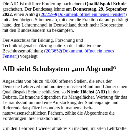
Die AfD ist mit ihrer Forderung nach einem
Qualitätspakt Schule
gescheitert. Der Bundestag lehnte am
Donnerstag, 29. September
2022
, einen Antrag (
20/2599
(Dokument, öffnet ein neues Fenster)
)
mit allen übrigen Stimmen ab, mit dem die Fraktion darauf gedrängt
hatte, den Lehrermangel in Deutschland durch mehr Kooperation
mit den Bundesländern zu bekämpfen.
Der Ausschuss für Bildung, Forschung und
Technikfolgenabschätzung hatte zu der Initiative eine
Beschlussempfehlung (
20/3652
(Dokument, öffnet ein neues
Fenster)
) vorgelegt.
AfD sieht Schulsystem „am Abgrund“
Angesichts von bis zu 40.000 offenen Stellen, die etwa der
Deutsche Lehrerverband moniere, müssten Bund und Länder einen
Qualitätspakt Schule schließen, so
Nicole Höchst (AfD)
in der
Debatte. Es brauche Stipendien für Mangelfächer, Werbung für das
Lehramtsstudium und eine Aufstockung der Studiengänge und
Referendariatsplätze besonders in mathematisch-
naturwissenschaftlichen Fächern, zählte die Abgeordnete die
Forderungen ihrer Fraktion auf.
Um den Lehrberuf wieder attraktiv zu machen, müssten Lehrkräfte