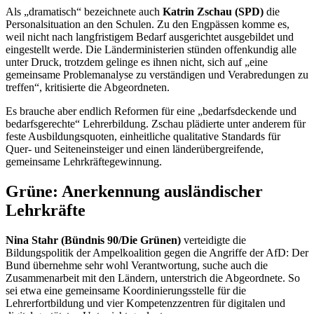
Als „dramatisch“ bezeichnete auch
Katrin Zschau (SPD)
die
Personalsituation an den Schulen. Zu den Engpässen komme es,
weil nicht nach langfristigem Bedarf ausgerichtet ausgebildet und
eingestellt werde. Die Länderministerien stünden offenkundig alle
unter Druck, trotzdem gelinge es ihnen nicht, sich auf „eine
gemeinsame Problemanalyse zu verständigen und Verabredungen zu
treffen“, kritisierte die Abgeordneten.
Es brauche aber endlich Reformen für eine „bedarfsdeckende und
bedarfsgerechte“ Lehrerbildung. Zschau plädierte unter anderem für
feste Ausbildungsquoten, einheitliche qualitative Standards für
Quer- und Seiteneinsteiger und einen länderübergreifende,
gemeinsame Lehrkräftegewinnung.
Grüne: Anerkennung ausländischer
Lehrkräfte
Nina Stahr (Bündnis 90/Die Grünen)
verteidigte die
Bildungspolitik der Ampelkoalition gegen die Angriffe der AfD: Der
Bund übernehme sehr wohl Verantwortung, suche auch die
Zusammenarbeit mit den Ländern, unterstrich die Abgeordnete. So
sei etwa eine gemeinsame Koordinierungsstelle für die
Lehrerfortbildung und vier Kompetenzzentren für digitalen und