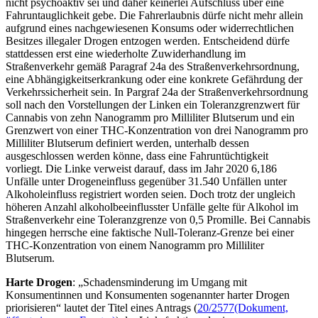
nicht psychoaktiv sei und daher keinerlei Aufschluss über eine
Fahruntauglichkeit gebe. Die Fahrerlaubnis dürfe nicht mehr allein
aufgrund eines nachgewiesenen Konsums oder widerrechtlichen
Besitzes illegaler Drogen entzogen werden. Entscheidend dürfe
stattdessen erst eine wiederholte Zuwiderhandlung im
Straßenverkehr gemäß Paragraf 24a des Straßenverkehrsordnung,
eine Abhängigkeitserkrankung oder eine konkrete Gefährdung der
Verkehrssicherheit sein. In Pargraf 24a der Straßenverkehrsordnung
soll nach den Vorstellungen der Linken ein Toleranzgrenzwert für
Cannabis von zehn Nanogramm pro Milliliter Blutserum und ein
Grenzwert von einer THC-Konzentration von drei Nanogramm pro
Milliliter Blutserum definiert werden, unterhalb dessen
ausgeschlossen werden könne, dass eine Fahruntüchtigkeit
vorliegt. Die Linke verweist darauf, dass im Jahr 2020 6,186
Unfälle unter Drogeneinfluss gegenüber 31.540 Unfällen unter
Alkoholeinfluss registriert worden seien. Doch trotz der ungleich
höheren Anzahl alkoholbeeinflusster Unfälle gelte für Alkohol im
Straßenverkehr eine Toleranzgrenze von 0,5 Promille. Bei Cannabis
hingegen herrsche eine faktische Null-Toleranz-Grenze bei einer
THC-Konzentration von einem Nanogramm pro Milliliter
Blutserum.
Harte Drogen
: „Schadensminderung im Umgang mit
Konsumentinnen und Konsumenten sogenannter harter Drogen
priorisieren“ lautet der Titel eines Antrags (
20/2577
(Dokument,