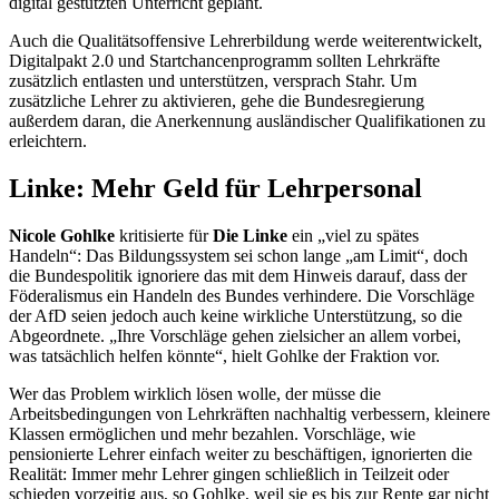
digital gestützten Unterricht geplant.
Auch die Qualitätsoffensive Lehrerbildung werde weiterentwickelt,
Digitalpakt 2.0 und Startchancenprogramm sollten Lehrkräfte
zusätzlich entlasten und unterstützen, versprach Stahr. Um
zusätzliche Lehrer zu aktivieren, gehe die Bundesregierung
außerdem daran, die Anerkennung ausländischer Qualifikationen zu
erleichtern.
Linke: Mehr Geld für Lehrpersonal
Nicole Gohlke
kritisierte für
Die Linke
ein „viel zu spätes
Handeln“: Das Bildungssystem sei schon lange „am Limit“, doch
die Bundespolitik ignoriere das mit dem Hinweis darauf, dass der
Föderalismus ein Handeln des Bundes verhindere. Die Vorschläge
der AfD seien jedoch auch keine wirkliche Unterstützung, so die
Abgeordnete. „Ihre Vorschläge gehen zielsicher an allem vorbei,
was tatsächlich helfen könnte“, hielt Gohlke der Fraktion vor.
Wer das Problem wirklich lösen wolle, der müsse die
Arbeitsbedingungen von Lehrkräften nachhaltig verbessern, kleinere
Klassen ermöglichen und mehr bezahlen. Vorschläge, wie
pensionierte Lehrer einfach weiter zu beschäftigen, ignorierten die
Realität: Immer mehr Lehrer gingen schließlich in Teilzeit oder
schieden vorzeitig aus, so Gohlke, weil sie es bis zur Rente gar nicht