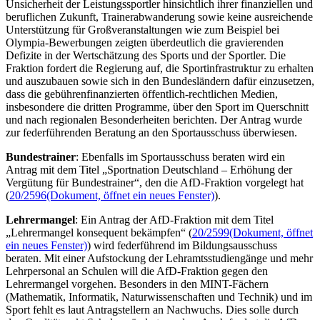
Unsicherheit der Leistungssportler hinsichtlich ihrer finanziellen und
beruflichen Zukunft, Trainerabwanderung sowie keine ausreichende
Unterstützung für Großveranstaltungen wie zum Beispiel bei
Olympia-Bewerbungen zeigten überdeutlich die gravierenden
Defizite in der Wertschätzung des Sports und der Sportler. Die
Fraktion fordert die Regierung auf, die Sportinfrastruktur zu erhalten
und auszubauen sowie sich in den Bundesländern dafür einzusetzen,
dass die gebührenfinanzierten öffentlich-rechtlichen Medien,
insbesondere die dritten Programme, über den Sport im Querschnitt
und nach regionalen Besonderheiten berichten. Der Antrag wurde
zur federführenden Beratung an den Sportausschuss überwiesen.
Bundestrainer
: Ebenfalls im Sportausschuss beraten wird ein
Antrag mit dem Titel „Sportnation Deutschland – Erhöhung der
Vergütung für Bundestrainer“, den die AfD-Fraktion vorgelegt hat
(
20/2596
(Dokument, öffnet ein neues Fenster)
).
Lehrermangel
: Ein Antrag der AfD-Fraktion mit dem Titel
„Lehrermangel konsequent bekämpfen“ (
20/2599
(Dokument, öffnet
ein neues Fenster)
) wird federführend im Bildungsausschuss
beraten. Mit einer Aufstockung der Lehramtsstudiengänge und mehr
Lehrpersonal an Schulen will die AfD-Fraktion gegen den
Lehrermangel vorgehen. Besonders in den MINT-Fächern
(Mathematik, Informatik, Naturwissenschaften und Technik) und im
Sport fehlt es laut Antragstellern an Nachwuchs. Dies solle durch