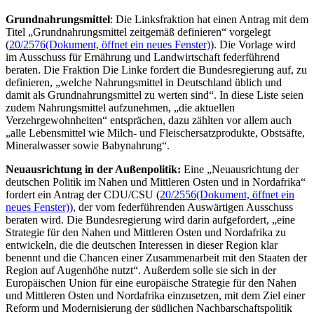
Grundnahrungsmittel
: Die Linksfraktion hat einen Antrag mit dem
Titel „Grundnahrungsmittel zeitgemäß definieren“ vorgelegt
(
20/2576
(Dokument, öffnet ein neues Fenster)
). Die Vorlage wird
im Ausschuss für Ernährung und Landwirtschaft federführend
beraten. Die Fraktion Die Linke fordert die Bundesregierung auf, zu
definieren, „welche Nahrungsmittel in Deutschland üblich und
damit als Grundnahrungsmittel zu werten sind“. In diese Liste seien
zudem Nahrungsmittel aufzunehmen, „die aktuellen
Verzehrgewohnheiten“ entsprächen, dazu zählten vor allem auch
„alle Lebensmittel wie Milch- und Fleischersatzprodukte, Obstsäfte,
Mineralwasser sowie Babynahrung“.
Neuausrichtung in der Außenpolitik:
Eine „Neuausrichtung der
deutschen Politik im Nahen und Mittleren Osten und in Nordafrika“
fordert ein Antrag der CDU/CSU (
20/2556
(Dokument, öffnet ein
neues Fenster)
), der vom federführenden Auswärtigen Ausschuss
beraten wird. Die Bundesregierung wird darin aufgefordert, „eine
Strategie für den Nahen und Mittleren Osten und Nordafrika zu
entwickeln, die die deutschen Interessen in dieser Region klar
benennt und die Chancen einer Zusammenarbeit mit den Staaten der
Region auf Augenhöhe nutzt“. Außerdem solle sie sich in der
Europäischen Union für eine europäische Strategie für den Nahen
und Mittleren Osten und Nordafrika einzusetzen, mit dem Ziel einer
Reform und Modernisierung der südlichen Nachbarschaftspolitik