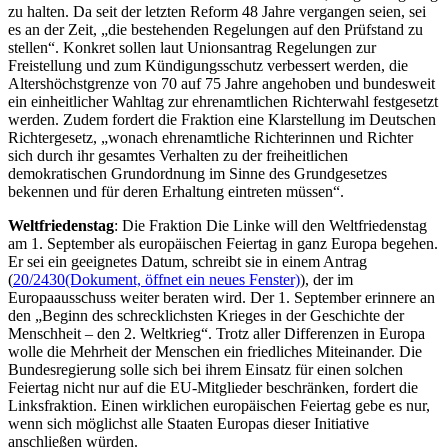
zu halten. Da seit der letzten Reform 48 Jahre vergangen seien, sei
es an der Zeit, „die bestehenden Regelungen auf den Prüfstand zu
stellen“. Konkret sollen laut Unionsantrag Regelungen zur
Freistellung und zum Kündigungsschutz verbessert werden, die
Altershöchstgrenze von 70 auf 75 Jahre angehoben und bundesweit
ein einheitlicher Wahltag zur ehrenamtlichen Richterwahl festgesetzt
werden. Zudem fordert die Fraktion eine Klarstellung im Deutschen
Richtergesetz, „wonach ehrenamtliche Richterinnen und Richter
sich durch ihr gesamtes Verhalten zu der freiheitlichen
demokratischen Grundordnung im Sinne des Grundgesetzes
bekennen und für deren Erhaltung eintreten müssen“.
Weltfriedenstag
: Die Fraktion Die Linke will den Weltfriedenstag
am 1. September als europäischen Feiertag in ganz Europa begehen.
Er sei ein geeignetes Datum, schreibt sie in einem Antrag
(
20/2430
(Dokument, öffnet ein neues Fenster)
), der im
Europaausschuss weiter beraten wird. Der 1. September erinnere an
den „Beginn des schrecklichsten Krieges in der Geschichte der
Menschheit – den 2. Weltkrieg“. Trotz aller Differenzen in Europa
wolle die Mehrheit der Menschen ein friedliches Miteinander. Die
Bundesregierung solle sich bei ihrem Einsatz für einen solchen
Feiertag nicht nur auf die EU-Mitglieder beschränken, fordert die
Linksfraktion. Einen wirklichen europäischen Feiertag gebe es nur,
wenn sich möglichst alle Staaten Europas dieser Initiative
anschließen würden.