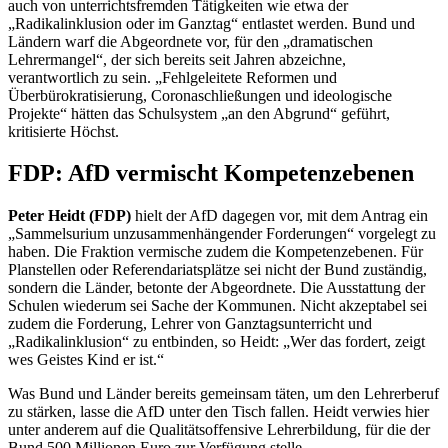
auch von unterrichtsfremden Tätigkeiten wie etwa der
„Radikalinklusion oder im Ganztag“ entlastet werden. Bund und
Ländern warf die Abgeordnete vor, für den „dramatischen
Lehrermangel“, der sich bereits seit Jahren abzeichne,
verantwortlich zu sein. „Fehlgeleitete Reformen und
Überbürokratisierung, Coronaschließungen und ideologische
Projekte“ hätten das Schulsystem „an den Abgrund“ geführt,
kritisierte Höchst.
FDP: AfD vermischt Kompetenzebenen
Peter Heidt (FDP)
hielt der AfD dagegen vor, mit dem Antrag ein
„Sammelsurium unzusammenhängender Forderungen“ vorgelegt zu
haben. Die Fraktion vermische zudem die Kompetenzebenen. Für
Planstellen oder Referendariatsplätze sei nicht der Bund zuständig,
sondern die Länder, betonte der Abgeordnete. Die Ausstattung der
Schulen wiederum sei Sache der Kommunen. Nicht akzeptabel sei
zudem die Forderung, Lehrer von Ganztagsunterricht und
„Radikalinklusion“ zu entbinden, so Heidt: „Wer das fordert, zeigt
wes Geistes Kind er ist.“
Was Bund und Länder bereits gemeinsam täten, um den Lehrerberuf
zu stärken, lasse die AfD unter den Tisch fallen. Heidt verwies hier
unter anderem auf die Qualitätsoffensive Lehrerbildung, für die der
Bund 500 Millionen Euro zur Verfügung stelle.