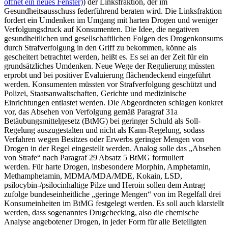
öffnet ein neues Fenster)
) der Linksfraktion, der im
Gesundheitsausschuss federführend beraten wird. Die Linksfraktion
fordert ein Umdenken im Umgang mit harten Drogen und weniger
Verfolgungsdruck auf Konsumenten. Die Idee, die negativen
gesundheitlichen und gesellschaftlichen Folgen des Drogenkonsums
durch Strafverfolgung in den Griff zu bekommen, könne als
gescheitert betrachtet werden, heißt es. Es sei an der Zeit für ein
grundsätzliches Umdenken. Neue Wege der Regulierung müssten
erprobt und bei positiver Evaluierung flächendeckend eingeführt
werden. Konsumenten müssten vor Strafverfolgung geschützt und
Polizei, Staatsanwaltschaften, Gerichte und medizinische
Einrichtungen entlastet werden. Die Abgeordneten schlagen konkret
vor, das Absehen von Verfolgung gemäß Paragraf 31a
Betäubungsmittelgesetz (BtMG) bei geringer Schuld als Soll-
Regelung auszugestalten und nicht als Kann-Regelung, sodass
Verfahren wegen Besitzes oder Erwerbs geringer Mengen von
Drogen in der Regel eingestellt werden. Analog solle das „Absehen
von Strafe“ nach Paragraf 29 Absatz 5 BtMG formuliert
werden. Für harte Drogen, insbesondere Morphin, Amphetamin,
Methamphetamin, MDMA/MDA/MDE, Kokain, LSD,
psilocybin-/psilocinhaltige Pilze und Heroin sollen dem Antrag
zufolge bundeseinheitliche „geringe Mengen“ von im Regelfall drei
Konsumeinheiten im BtMG festgelegt werden. Es soll auch klarstellt
werden, dass sogenanntes Drugchecking, also die chemische
Analyse angebotener Drogen, in jeder Form für alle Beteiligten