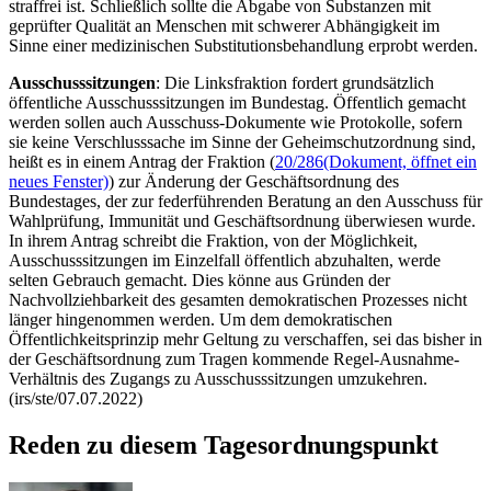
straffrei ist. Schließlich sollte die Abgabe von Substanzen mit
geprüfter Qualität an Menschen mit schwerer Abhängigkeit im
Sinne einer medizinischen Substitutionsbehandlung erprobt werden.
Ausschusssitzungen
: Die Linksfraktion fordert grundsätzlich
öffentliche Ausschusssitzungen im Bundestag. Öffentlich gemacht
werden sollen auch Ausschuss-Dokumente wie Protokolle, sofern
sie keine Verschlusssache im Sinne der Geheimschutzordnung sind,
heißt es in einem Antrag der Fraktion (
20/286
(Dokument, öffnet ein
neues Fenster)
) zur Änderung der Geschäftsordnung des
Bundestages, der zur federführenden Beratung an den Ausschuss für
Wahlprüfung, Immunität und Geschäftsordnung überwiesen wurde.
In ihrem Antrag schreibt die Fraktion, von der Möglichkeit,
Ausschusssitzungen im Einzelfall öffentlich abzuhalten, werde
selten Gebrauch gemacht. Dies könne aus Gründen der
Nachvollziehbarkeit des gesamten demokratischen Prozesses nicht
länger hingenommen werden. Um dem demokratischen
Öffentlichkeitsprinzip mehr Geltung zu verschaffen, sei das bisher in
der Geschäftsordnung zum Tragen kommende Regel-Ausnahme-
Verhältnis des Zugangs zu Ausschusssitzungen umzukehren.
(irs/ste/07.07.2022)
Reden zu diesem Tagesordnungspunkt