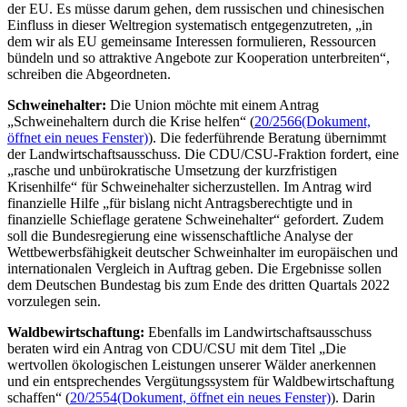
der EU. Es müsse darum gehen, dem russischen und chinesischen
Einfluss in dieser Weltregion systematisch entgegenzutreten, „in
dem wir als EU gemeinsame Interessen formulieren, Ressourcen
bündeln und so attraktive Angebote zur Kooperation unterbreiten“,
schreiben die Abgeordneten.
Schweinehalter:
Die Union möchte mit einem Antrag
„Schweinehaltern durch die Krise helfen“ (
20/2566
(Dokument,
öffnet ein neues Fenster)
). Die federführende Beratung übernimmt
der Landwirtschaftsausschuss. Die CDU/CSU-Fraktion fordert, eine
„rasche und unbürokratische Umsetzung der kurzfristigen
Krisenhilfe“ für Schweinehalter sicherzustellen. Im Antrag wird
finanzielle Hilfe „für bislang nicht Antragsberechtigte und in
finanzielle Schieflage geratene Schweinehalter“ gefordert. Zudem
soll die Bundesregierung eine wissenschaftliche Analyse der
Wettbewerbsfähigkeit deutscher Schweinhalter im europäischen und
internationalen Vergleich in Auftrag geben. Die Ergebnisse sollen
dem Deutschen Bundestag bis zum Ende des dritten Quartals 2022
vorzulegen sein.
Waldbewirtschaftung:
Ebenfalls im Landwirtschaftsausschuss
beraten wird ein Antrag von CDU/CSU mit dem Titel „Die
wertvollen ökologischen Leistungen unserer Wälder anerkennen
und ein entsprechendes Vergütungssystem für Waldbewirtschaftung
schaffen“ (
20/2554
(Dokument, öffnet ein neues Fenster)
). Darin