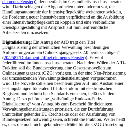
ein neues Fenster)
), der ebenfalls im Gesundheitsausschuss beraten
wird. Darin schlagen die Abgeordneten unter anderem vor, die
Handlungsautonomie der Intensivpflegekräfte weiterzuentwickeln,
die Förderung neuer Intensivbetten verpflichtend an die Ausbildung
einer Intensivfachpflegekraft zu koppeln und eine verbindliche
Dienstplangestaltung mit Anspruch auf familienfreundliche
Arbeitszeiten umzusetzen.
Digitalisierung:
Ein Antrag der AfD trägt den Titel
„Digitalisierung der öffentlichen Verwaltung beschleunigen –
Anforderungen an ein Onlinezugangsgesetz 2.0 berücksichtigen“
(
20/2587
(Dokument, öffnet ein neues Fenster)
). Er wird
federführend im Innenausschuss beraten. Nach dem Willen der AfD-
Fraktion soll die Bundesregierung eine Gesetzesnovelle zum
Onlinezugangsgesetz (OZG) vorlegen, in der eine Neu-Priorisierung
der umzusetzenden Verwaltungsdienstleistungen vorgenommen
wird. Die Novelle soll einen beschleunigten Auf- und Ausbau einer
leistungsfähigen föderalen IT-Infrastruktur mit elektronischen
Registern und technischen Standards vorsehen, heißt es in dem
Antrag. Dazu gehöre eine „vollständige Ende-zu-Ende-
Digitalisierung“ vom Antrag bis zum Bescheid für diejenigen
Verwaltungsdienstleistungen priorisiert, die zur Durchführung
unmittelbar geltender EU-Rechtsakte oder der Ausführung von
Bundesgesetzen notwendig seien, schreibt die Fraktion. Weiter heißt
es, dass die noch nicht gebundenen Mittel für die OZG-Umsetzung