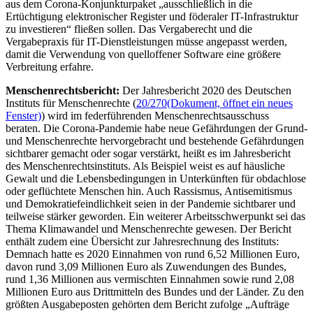
aus dem Corona-Konjunkturpaket „ausschließlich in die
Ertüchtigung elektronischer Register und föderaler IT-Infrastruktur
zu investieren“ fließen sollen. Das Vergaberecht und die
Vergabepraxis für IT-Dienstleistungen müsse angepasst werden,
damit die Verwendung von quelloffener Software eine größere
Verbreitung erfahre.
Menschenrechtsbericht:
Der Jahresbericht 2020 des Deutschen
Instituts für Menschenrechte (
20/270
(Dokument, öffnet ein neues
Fenster)
) wird im federführenden Menschenrechtsausschuss
beraten. Die Corona-Pandemie habe neue Gefährdungen der Grund-
und Menschenrechte hervorgebracht und bestehende Gefährdungen
sichtbarer gemacht oder sogar verstärkt, heißt es im Jahresbericht
des Menschenrechtsinstituts. Als Beispiel weist es auf häusliche
Gewalt und die Lebensbedingungen in Unterkünften für obdachlose
oder geflüchtete Menschen hin. Auch Rassismus, Antisemitismus
und Demokratiefeindlichkeit seien in der Pandemie sichtbarer und
teilweise stärker geworden. Ein weiterer Arbeitsschwerpunkt sei das
Thema Klimawandel und Menschenrechte gewesen. Der Bericht
enthält zudem eine Übersicht zur Jahresrechnung des Instituts:
Demnach hatte es 2020 Einnahmen von rund 6,52 Millionen Euro,
davon rund 3,09 Millionen Euro als Zuwendungen des Bundes,
rund 1,36 Millionen aus vermischten Einnahmen sowie rund 2,08
Millionen Euro aus Drittmitteln des Bundes und der Länder. Zu den
größten Ausgabeposten gehörten dem Bericht zufolge „Aufträge