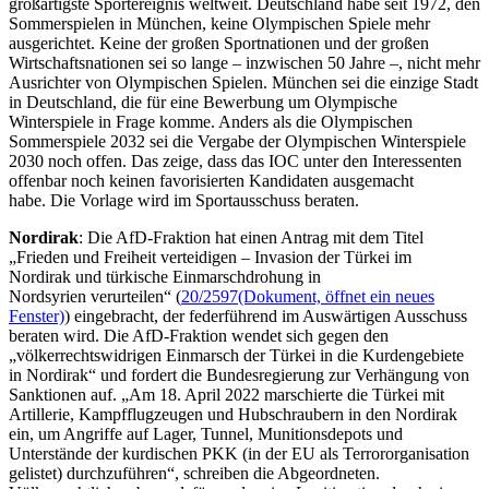
großartigste Sportereignis weltweit. Deutschland habe seit 1972, den
Sommerspielen in München, keine Olympischen Spiele mehr
ausgerichtet. Keine der großen Sportnationen und der großen
Wirtschaftsnationen sei so lange – inzwischen 50 Jahre –, nicht mehr
Ausrichter von Olympischen Spielen. München sei die einzige Stadt
in Deutschland, die für eine Bewerbung um Olympische
Winterspiele in Frage komme. Anders als die Olympischen
Sommerspiele 2032 sei die Vergabe der Olympischen Winterspiele
2030 noch offen. Das zeige, dass das IOC unter den Interessenten
offenbar noch keinen favorisierten Kandidaten ausgemacht
habe. Die Vorlage wird im Sportausschuss beraten.
Nordirak
: Die AfD-Fraktion hat einen Antrag mit dem Titel
„Frieden und Freiheit verteidigen – Invasion der Türkei im
Nordirak und türkische Einmarschdrohung in
Nordsyrien verurteilen“ (
20/2597
(Dokument, öffnet ein neues
Fenster)
) eingebracht, der federführend im Auswärtigen Ausschuss
beraten wird. Die AfD-Fraktion wendet sich gegen den
„völkerrechtswidrigen Einmarsch der Türkei in die Kurdengebiete
in Nordirak“ und fordert die Bundesregierung zur Verhängung von
Sanktionen auf. „Am 18. April 2022 marschierte die Türkei mit
Artillerie, Kampfflugzeugen und Hubschraubern in den Nordirak
ein, um Angriffe auf Lager, Tunnel, Munitionsdepots und
Unterstände der kurdischen PKK (in der EU als Terrororganisation
gelistet) durchzuführen“, schreiben die Abgeordneten.