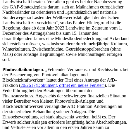
Landwirtschaft beraten. Vor allem geht es bei der Nachbesserung
des GAP-Strategieplans darum, sich an Maßnahmen europäischer
Nachbarländer zu orientieren und „grundsätzlich auf nationale
Sonderwege zu Lasten der Wettbewerbsfähigkeit der deutschen
Landwirtschaft zu verzichten“, so das Papier. Hintergrund ist die
Regelung, dass ab dem Jahr 2023 Landwirte im Zeitraum vom 1.
Dezember des Antragsjahres bis zum 15. Januar des
darauffolgenden Jahres eine Mindestbodenbedeckung auf Ackerland
sicherstellen müssen, was insbesondere durch mehrjährige Kulturen,
Winterkulturen, Zwischenfrüchte, Getreidestoppelbrachen (ohne
Mais) oder sonstige Begrünungen sowie Mulchauflagen erfolgen
soll.
Photovoltaikanlagen
: „Fehlender Vertrauens- und Rechtsschutz bei
der Besteuerung von Photovoltaikanlagen und
Blockheizkraftwerken“ lautet der Titel eines Antrags der AfD-
Fraktion (
20/2617
(Dokument, öffnet ein neues Fenster)
). Die
Federführung bei den Beratungen übernimmt der
Finanzausschuss. Angesichts der schwierigen finanziellen Situation
vieler Betreiber von kleinen Photovoltaik-Anlagen und
Blockheizkraftwerken verlangt die AfD-Fraktion Änderungen an
der steuerlichen Behandlung solcher Anlagen. Die
Einspeisevergütung sei stark abgesenkt worden, heißt es. Der
Erwerb solcher Anlagen erfordere langfristig hohe Abschreibungen,
und Verluste seien vor allem in den ersten Jahren kaum zu