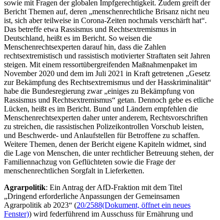
sowie mit Fragen der globalen Impfgerechtigkeit. Zudem greift der
Bericht Themen auf, deren „menschenrechtliche Brisanz nicht neu
ist, sich aber teilweise in Corona-Zeiten nochmals verschärft hat“.
Das betreffe etwa Rassismus und Rechtsextremismus in
Deutschland, heißt es im Bericht. So weisen die
Menschenrechtsexperten darauf hin, dass die Zahlen
rechtsextremistisch und rassistisch motivierter Straftaten seit Jahren
steigen. Mit einem ressortübergreifenden Maßnahmenpaket im
November 2020 und dem im Juli 2021 in Kraft getretenen „Gesetz
zur Bekämpfung des Rechtsextremismus und der Hasskriminalität“
habe die Bundesregierung zwar „einiges zu Bekämpfung von
Rassismus und Rechtsextremismus“ getan. Dennoch gebe es etliche
Lücken, heißt es im Bericht. Bund und Ländern empfehlen die
Menschenrechtsexperten daher unter anderem, Rechtsvorschriften
zu streichen, die rassistischen Polizeikontrollen Vorschub leisten,
und Beschwerde- und Anlaufstellen für Betroffene zu schaffen.
Weitere Themen, denen der Bericht eigene Kapiteln widmet, sind
die Lage von Menschen, die unter rechtlicher Betreuung stehen, der
Familiennachzug von Geflüchteten sowie die Frage der
menschenrechtlichen Sorgfalt in Lieferketten.
Agrarpolitik
: Ein Antrag der AfD-Fraktion mit dem Titel
„Dringend erforderliche Anpassungen der Gemeinsamen
Agrarpolitik ab 2023“ (
20/2588
(Dokument, öffnet ein neues
Fenster)
) wird federführend im Ausschuss für Ernährung und