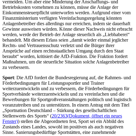
vermeiden. Um aber eine Minderung der Anschaffungs- und
Betriebskosten vornehmen zu können, müsse die Anlage der
Einkommensteuerpflicht unterworfen werden. Aufgrund einer vom
Finanzministerium verfügten Vereinfachungsregelung könnten
Anlagenbetreiber dies allerdings nur erreichen, indem sie dauerhaft
Gewinne ausweisen würden. Könne dieser Nachweis nicht erbracht
werden, werde der Betrieb der Anlage steuerlich als „Liebhaberei“
behandelt. Mit diesem Erlass seien „damit wieder einmal jeglicher
Rechts- und Vertrauensschutz verletzt und die Bürger ihrer
Ansprüche auf einen rechtsstaatlichen Umgang durch den Staat
beraubt“ worden, kritisiert die AfD-Fraktion. Die Fraktion fordert
Maßnahmen, um die steuerliche Situation solche Anlagenbetreiber
zu verbessern.
Sport
: Die AfD fordert die Bundesregierung auf, die Rahmen- und
Förderbedingungen für Leistungssportler und Trainer
weiterzuentwickeln und zu verbessern, die Förderbedingungen für
Sportverbände weiterzuentwickeln und zu vereinfachen und die
Bewerbungen für Sportgroßveranstaltungen politisch und logistisch
voranzutreiben und zu unterstützen. In einem Antrag mit dem Titel
„Sportnation Deutschland – Stärkung des gesellschaftlichen
Stellenwerts des Sports“ (
20/2363
(Dokument, öffnet ein neues
Fenster)
) stellen die Abgeordneten fest, Sport sei ein Abbild des
Zustands eines Landes, sowohl im positiven als auch negativen
Sinne. Sanierungsbedürftige Sportstätten, eine zunehmende