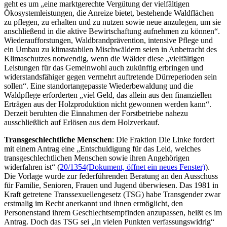
geht es um „eine marktgerechte Vergütung der vielfältigen
Ökosystemleistungen, die Anreize bietet, bestehende Waldflächen
zu pflegen, zu erhalten und zu nutzen sowie neue anzulegen, um sie
anschließend in die aktive Bewirtschaftung aufnehmen zu können“.
Wiederaufforstungen, Waldbrandprävention, intensive Pflege und
ein Umbau zu klimastabilen Mischwäldern seien in Anbetracht des
Klimaschutzes notwendig, wenn die Wälder diese „vielfältigen
Leistungen für das Gemeinwohl auch zukünftig erbringen und
widerstandsfähiger gegen vermehrt auftretende Dürreperioden sein
sollen“. Eine standortangepasste Wiederbewaldung und die
Waldpflege erforderten „viel Geld, das allein aus den finanziellen
Erträgen aus der Holzproduktion nicht gewonnen werden kann“.
Derzeit beruhten die Einnahmen der Forstbetriebe nahezu
ausschließlich auf Erlösen aus dem Holzverkauf.
Transgeschlechtliche Menschen
: Die Fraktion Die Linke fordert
mit einem Antrag eine „Entschuldigung für das Leid, welches
transgeschlechtlichen Menschen sowie ihren Angehörigen
widerfahren ist“ (
20/1354
(Dokument, öffnet ein neues Fenster)
).
Die Vorlage wurde zur federführenden Beratung an den Ausschuss
für Familie, Senioren, Frauen und Jugend überwiesen. Das 1981 in
Kraft getretene Transsexuellengesetz (TSG) habe Transgender zwar
erstmalig im Recht anerkannt und ihnen ermöglicht, den
Personenstand ihrem Geschlechtsempfinden anzupassen, heißt es im
Antrag. Doch das TSG sei „in vielen Punkten verfassungswidrig“