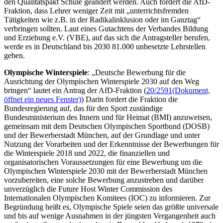
den Qualitätspakt Schule geändert werden. Auch fordert die AfD-
Fraktion, dass Lehrer weniger Zeit mit „unterrichtsfremden
Tätigkeiten wie z.B. in der Radikalinklusion oder im Ganztag“
verbringen sollten. Laut eines Gutachtens der Verbandes Bildung
und Erziehung e.V. (VBE), auf das sich die Antragsteller berufen,
werde es in Deutschland bis 2030 81.000 unbesetzte Lehrstellen
geben.
Olympische Winterspiele
: „Deutsche Bewerbung für die
Ausrichtung der Olympischen Winterspiele 2030 auf den Weg
bringen“ lautet ein Antrag der AfD-Fraktion (
20/2591
(Dokument,
öffnet ein neues Fenster)
) Darin fordert die Fraktion die
Bundesregierung auf, das für den Sport zuständige
Bundesministerium des Innern und für Heimat (BMI) anzuweisen,
gemeinsam mit dem Deutschen Olympischen Sportbund (DOSB)
und der Bewerberstadt München, auf der Grundlage und unter
Nutzung der Vorarbeiten und der Erkenntnisse der Bewerbungen für
die Winterspiele 2018 und 2022, die finanziellen und
organisatorischen Voraussetzungen für eine Bewerbung um die
Olympischen Winterspiele 2030 mit der Bewerberstadt München
vorzubereiten, eine solche Bewerbung anzustreben und darüber
unverzüglich die Future Host Winter Commission des
Internationalen Olympischen Komitees (IOC) zu informieren. Zur
Begründung heißt es, Olympische Spiele seien das größte universale
und bis auf wenige Ausnahmen in der jüngsten Vergangenheit auch