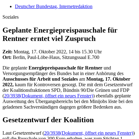
Deutscher Bundestag, Internetredaktion
Soziales
Geplante Energiepreis­pauschale für
Rentner erntet viel Zuspruch
Zeit:
Montag, 17. Oktober 2022, 14 bis 15.30 Uhr
Ort:
Berlin, Paul-Löbe-Haus, Sitzungssaal E.700
Die geplante
Energiepreispauschale für Rentner
und
Versorgungsempfänger des Bundes hat in einer Anhörung des
Ausschusses für Arbeit und Soziales
am
Montag, 17. Oktober
2022,
kaum für Kontroversen gesorgt. Die mit dem Gesetzentwurf
der Koalitionsfraktionen SPD, Bündnis 90/Die Grünen und FDP
(
20/3938
(Dokument, öffnet ein neues Fenster)
) ebenfalls geplante
Ausweitung des Übergangsbereichs bei den Minijobs löste bei den
geladenen Sachverständigen dagegen größere Bedenken aus.
Gesetzentwurf der Koalition
Laut Gesetzentwurf (
20/3938
(Dokument, öffnet ein neues Fenster)
)
soll die Pauschale von 300 Euro erhalten, wer zum Stichtag 1.