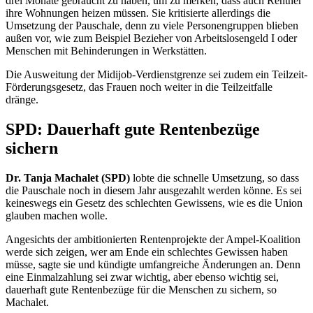
drei Monate gebraucht zu haben, um zu merken, dass auch Rentner
ihre Wohnungen heizen müssen. Sie kritisierte allerdings die
Umsetzung der Pauschale, denn zu viele Personengruppen blieben
außen vor, wie zum Beispiel Bezieher von Arbeitslosengeld I oder
Menschen mit Behinderungen in Werkstätten.
Die Ausweitung der Midijob-Verdienstgrenze sei zudem ein Teilzeit-
Förderungsgesetz, das Frauen noch weiter in die Teilzeitfalle
dränge.
SPD: Dauerhaft gute Rentenbezüge
sichern
Dr. Tanja Machalet (SPD)
lobte die schnelle Umsetzung, so dass
die Pauschale noch in diesem Jahr ausgezahlt werden könne. Es sei
keineswegs ein Gesetz des schlechten Gewissens, wie es die Union
glauben machen wolle.
Angesichts der ambitionierten Rentenprojekte der Ampel-Koalition
werde sich zeigen, wer am Ende ein schlechtes Gewissen haben
müsse, sagte sie und kündigte umfangreiche Änderungen an. Denn
eine Einmalzahlung sei zwar wichtig, aber ebenso wichtig sei,
dauerhaft gute Rentenbezüge für die Menschen zu sichern, so
Machalet.