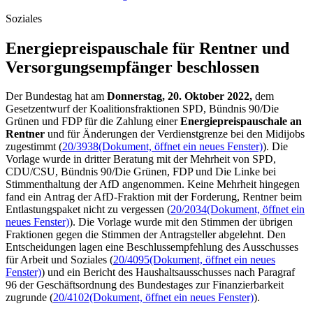
Soziales
Energiepreispauschale für Rentner und
Versorgungs­empfänger beschlossen
Der Bundestag hat am
Donnerstag, 20. Oktober 2022,
dem
Gesetzentwurf der Koalitionsfraktionen SPD, Bündnis 90/Die
Grünen und FDP für die Zahlung einer
Energiepreispauschale an
Rentner
und für Änderungen der Verdienstgrenze bei den Midijobs
zugestimmt (
20/3938
(Dokument, öffnet ein neues Fenster)
). Die
Vorlage wurde in dritter Beratung mit der Mehrheit von SPD,
CDU/CSU, Bündnis 90/Die Grünen, FDP und Die Linke bei
Stimmenthaltung der AfD angenommen. Keine Mehrheit hingegen
fand ein Antrag der AfD-Fraktion mit der Forderung, Rentner beim
Entlastungspaket nicht zu vergessen (
20/2034
(Dokument, öffnet ein
neues Fenster)
). Die Vorlage wurde mit den Stimmen der übrigen
Fraktionen gegen die Stimmen der Antragsteller abgelehnt. Den
Entscheidungen lagen eine Beschlussempfehlung des Ausschusses
für Arbeit und Soziales (
20/4095
(Dokument, öffnet ein neues
Fenster)
) und ein Bericht des Haushaltsausschusses nach Paragraf
96 der Geschäftsordnung des Bundestages zur Finanzierbarkeit
zugrunde (
20/4102
(Dokument, öffnet ein neues Fenster)
).