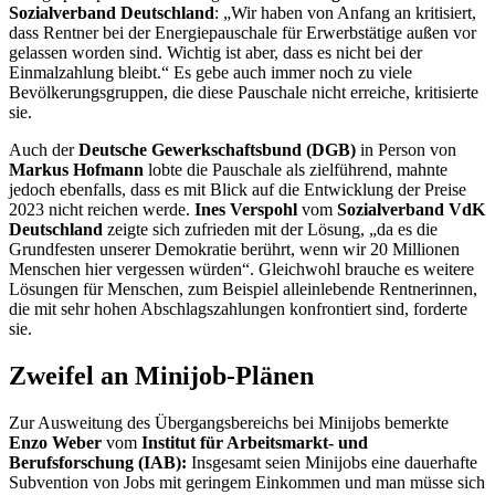
Sozialverband Deutschland
: „Wir haben von Anfang an kritisiert,
dass Rentner bei der Energiepauschale für Erwerbstätige außen vor
gelassen worden sind. Wichtig ist aber, dass es nicht bei der
Einmalzahlung bleibt.“ Es gebe auch immer noch zu viele
Bevölkerungsgruppen, die diese Pauschale nicht erreiche, kritisierte
sie.
Auch der
Deutsche Gewerkschaftsbund (DGB)
in Person von
Markus Hofmann
lobte die Pauschale als zielführend, mahnte
jedoch ebenfalls, dass es mit Blick auf die Entwicklung der Preise
2023 nicht reichen werde.
Ines Verspohl
vom
Sozialverband VdK
Deutschland
zeigte sich zufrieden mit der Lösung, „da es die
Grundfesten unserer Demokratie berührt, wenn wir 20 Millionen
Menschen hier vergessen würden“. Gleichwohl brauche es weitere
Lösungen für Menschen, zum Beispiel alleinlebende Rentnerinnen,
die mit sehr hohen Abschlagszahlungen konfrontiert sind, forderte
sie.
Zweifel an Minijob-Plänen
Zur Ausweitung des Übergangsbereichs bei Minijobs bemerkte
Enzo Weber
vom
Institut für Arbeitsmarkt- und
Berufsforschung (IAB):
Insgesamt seien Minijobs eine dauerhafte
Subvention von
Jobs
mit geringem Einkommen und man müsse sich