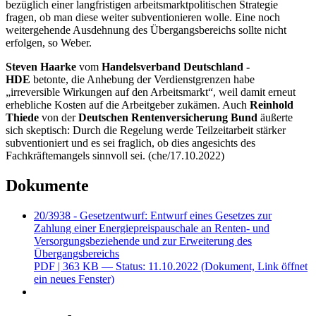
bezüglich einer langfristigen arbeitsmarktpolitischen Strategie
fragen, ob man diese weiter subventionieren wolle. Eine noch
weitergehende Ausdehnung des Übergangsbereichs sollte nicht
erfolgen, so Weber.
Steven Haarke
vom
Handelsverband Deutschland -
HDE
betonte, die Anhebung der Verdienstgrenzen habe
„irreversible Wirkungen auf den Arbeitsmarkt“, weil damit erneut
erhebliche Kosten auf die Arbeitgeber zukämen. Auch
Reinhold
Thiede
von der
Deutschen Rentenversicherung Bund
äußerte
sich skeptisch: Durch die Regelung werde Teilzeitarbeit stärker
subventioniert und es sei fraglich, ob dies angesichts des
Fachkräftemangels sinnvoll sei. (che/17.10.2022)
Dokumente
20/3938 - Gesetzentwurf: Entwurf eines Gesetzes zur
Zahlung einer Energiepreispauschale an Renten- und
Versorgungsbeziehende und zur Erweiterung des
Übergangsbereichs
PDF
| 363 KB — Status: 11.10.2022
(Dokument, Link öffnet
ein neues Fenster)