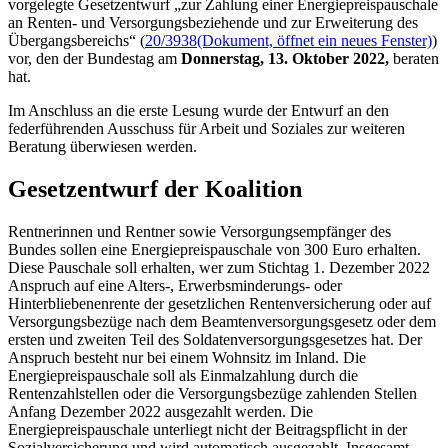
vorgelegte Gesetzentwurf „zur Zahlung einer Energiepreispauschale
an Renten- und Versorgungsbeziehende und zur Erweiterung des
Übergangsbereichs“ (
20/3938
(Dokument, öffnet ein neues Fenster)
)
vor, den der Bundestag am
Donnerstag, 13. Oktober 2022,
beraten
hat.
Im Anschluss an die erste Lesung wurde der Entwurf an den
federführenden Ausschuss für Arbeit und Soziales zur weiteren
Beratung überwiesen werden.
Gesetzentwurf der Koalition
Rentnerinnen und Rentner sowie Versorgungsempfänger des
Bundes sollen eine Energiepreispauschale von 300 Euro erhalten.
Diese Pauschale soll erhalten, wer zum Stichtag 1. Dezember 2022
Anspruch auf eine Alters-, Erwerbsminderungs- oder
Hinterbliebenenrente der gesetzlichen Rentenversicherung oder auf
Versorgungsbezüge nach dem Beamtenversorgungsgesetz oder dem
ersten und zweiten Teil des Soldatenversorgungsgesetzes hat. Der
Anspruch besteht nur bei einem Wohnsitz im Inland. Die
Energiepreispauschale soll als Einmalzahlung durch die
Rentenzahlstellen oder die Versorgungsbezüge zahlenden Stellen
Anfang Dezember 2022 ausgezahlt werden. Die
Energiepreispauschale unterliegt nicht der Beitragspflicht in der
Sozialversicherung und wird automatisch ausgezahlt. Insgesamt