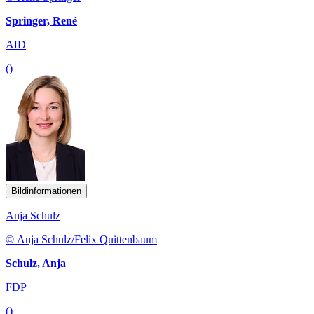
Springer, René
AfD
()
Bildinformationen
Anja Schulz
© Anja Schulz/Felix Quittenbaum
Schulz, Anja
FDP
()