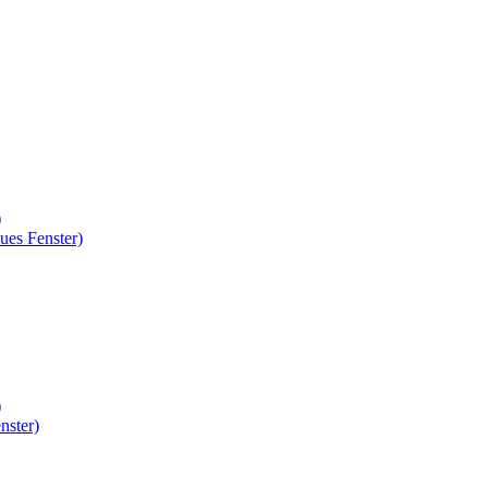
)
ues Fenster)
)
nster)