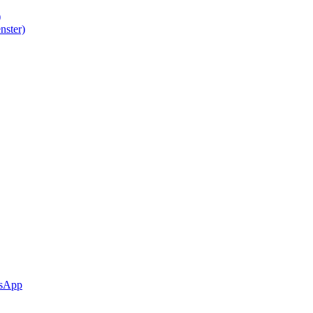
)
nster)
sApp