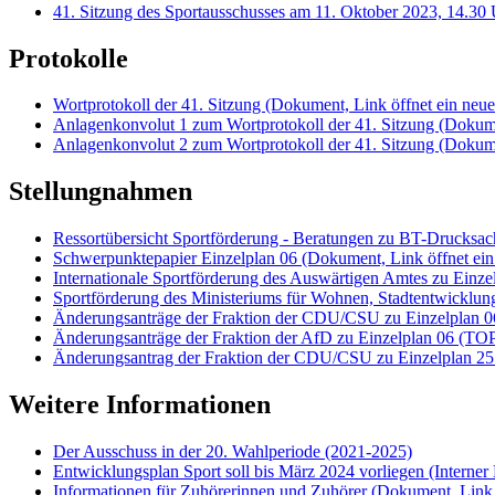
41. Sitzung des Sportausschusses am 11. Oktober 2023, 14.30 
Protokolle
Wortprotokoll der 41. Sitzung
(Dokument, Link öffnet ein neue
Anlagenkonvolut 1 zum Wortprotokoll der 41. Sitzung
(Dokume
Anlagenkonvolut 2 zum Wortprotokoll der 41. Sitzung
(Dokume
Stellungnahmen
Ressortübersicht Sportförderung - Beratungen zu BT-Drucksa
Schwerpunktepapier Einzelplan 06
(Dokument, Link öffnet ein
Internationale Sportförderung des Auswärtigen Amtes zu Einz
Sportförderung des Ministeriums für Wohnen, Stadtentwicklu
Änderungsanträge der Fraktion der CDU/CSU zu Einzelplan 
Änderungsanträge der Fraktion der AfD zu Einzelplan 06 (TO
Änderungsantrag der Fraktion der CDU/CSU zu Einzelplan 2
Weitere Informationen
Der Ausschuss in der 20. Wahlperiode (2021-2025)
Entwicklungsplan Sport soll bis März 2024 vorliegen
(Interner
Informationen für Zuhörerinnen und Zuhörer
(Dokument, Link ö