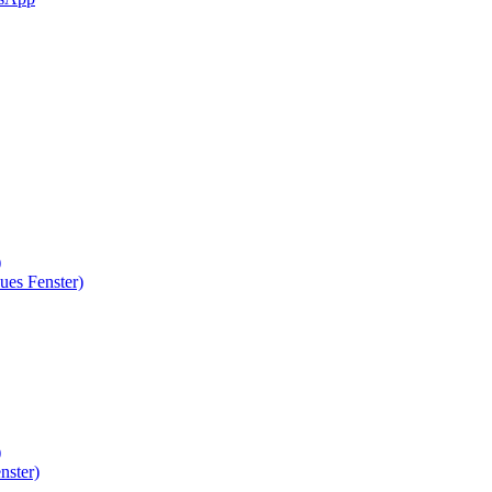
)
ues Fenster)
)
nster)