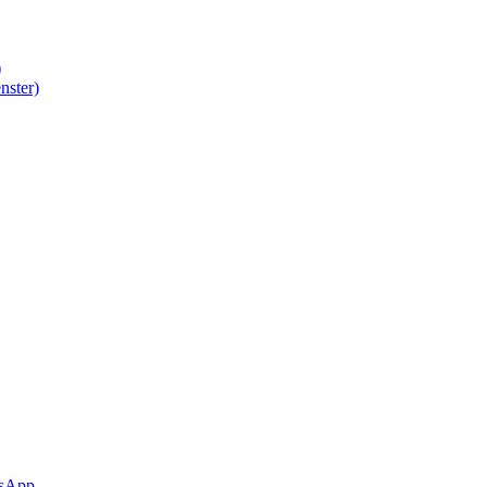
)
nster)
sApp