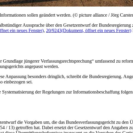
formationen sollen geändert werden. (© picture alliance / Jörg Carsten
albstündiger Aussprache über den Gesetzentwurf der Bundesregierung 
fnet ein neues Fenster)
,
20/9243
(Dokument, öffnet ein neues Fenster)
der Grundlage jüngerer Verfassungsrechtsprechung“ umfassend zu refor
ungsgerichts angepasst werden.
e Anpassung besonders dringlich, schreibt die Bundesregierung. Angesi
so einbezogen sei.
e Systematisierung der Regelungen zur Informationsbeschaffung folgen 
tzentwurf die Vorgaben um, die das Bundesverfassungsgericht zu den 
 13) getroffen hat. Dabei ersetzt der Gesetzentwurf den Angaben zufol
st diese Übermittlungsbefugnisse insgesamt an die Vorgaben des Geric