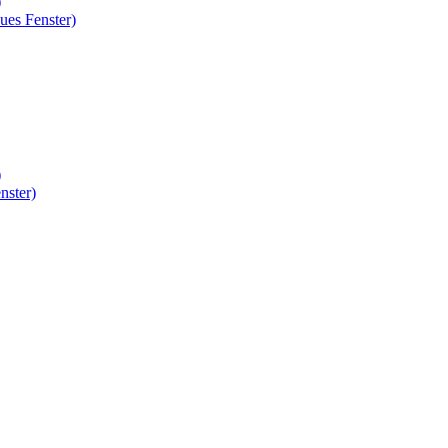
)
ues Fenster)
)
nster)