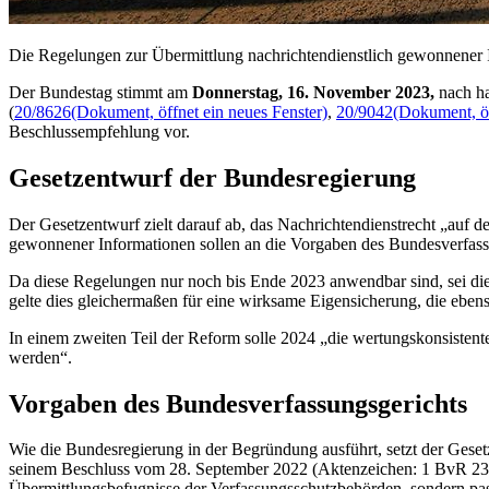
Die Regelungen zur Übermittlung nachrichtendienstlich gewonnener In
Der Bundestag stimmt am
Donnerstag, 16. November 2023,
nach h
(
20/8626
(Dokument, öffnet ein neues Fenster)
,
20/9042
(Dokument, öf
Beschlussempfehlung vor.
Gesetzentwurf der Bundesregierung
Der Gesetzentwurf zielt darauf ab, das Nachrichtendienstrecht „auf 
gewonnener Informationen sollen an die Vorgaben des Bundesverfass
Da diese Regelungen nur noch bis Ende 2023 anwendbar sind, sei dies
gelte dies gleichermaßen für eine wirksame Eigensicherung, die eben
In einem zweiten Teil der Reform solle 2024 „die wertungskonsistent
werden“.
Vorgaben des Bundesverfassungsgerichts
Wie die Bundesregierung in der Begründung ausführt, setzt der Gese
seinem Beschluss vom 28. September 2022 (Aktenzeichen: 1 BvR 2354 /
Übermittlungsbefugnisse der Verfassungsschutzbehörden, sondern pas