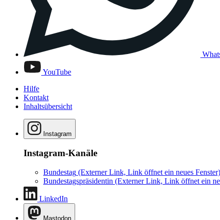
What
YouTube
Hilfe
Kontakt
Inhaltsübersicht
Instagram
Instagram-Kanäle
Bundestag
(Externer Link, Link öffnet ein neues Fenster
Bundestagspräsidentin
(Externer Link, Link öffnet ein ne
LinkedIn
Mastodon