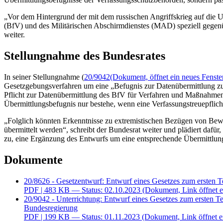
„Vor dem Hintergrund der mit dem russischen Angriffskrieg auf die U
(BfV) und des Militärischen Abschirmdienstes (MAD) speziell gegenü
weiter.
Stellungnahme des Bundesrates
In seiner Stellungnahme (
20/9042
(Dokument, öffnet ein neues Fenste
Gesetzgebungsverfahren um eine „Befugnis zur Datenübermittlung zu
Pflicht zur Datenübermittlung des BfV für Verfahren und Maßnahmen w
Übermittlungsbefugnis nur bestehe, wenn eine Verfassungstreuepflichtv
„Folglich könnten Erkenntnisse zu extremistischen Bezügen von Bewer
übermittelt werden“, schreibt der Bundesrat weiter und plädiert dafü
zu, eine Ergänzung des Entwurfs um eine entsprechende Übermittlung
Dokumente
20/8626 - Gesetzentwurf: Entwurf eines Gesetzes zum ersten T
PDF
| 483 KB — Status: 02.10.2023
(Dokument, Link öffnet e
20/9042 - Unterrichtung: Entwurf eines Gesetzes zum ersten T
Bundesregierung
PDF
| 199 KB — Status: 01.11.2023
(Dokument, Link öffnet e