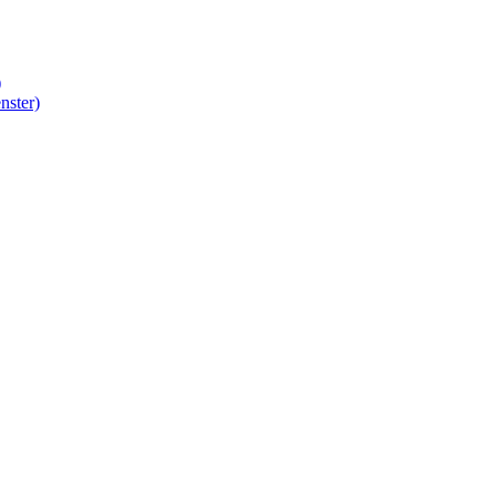
)
nster)