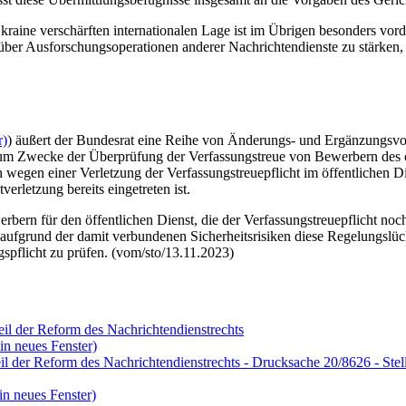
kraine verschärften internationalen Lage ist im Übrigen besonders vor
ber Ausforschungsoperationen anderer Nachrichtendienste zu stärken, 
r)
) äußert der Bundesrat eine Reihe von Änderungs- und Ergänzungsvor
m Zwecke der Überprüfung der Verfassungstreue von Bewerbern des öf
egen einer Verletzung der Verfassungstreuepflicht im öffentlichen Die
erletzung bereits eingetreten ist.
bern für den öffentlichen Dienst, die der Verfassungstreuepflicht noch
r, aufgrund der damit verbundenen Sicherheitsrisiken diese Regelungsl
spflicht zu prüfen. (vom/sto/13.11.2023)
eil der Reform des Nachrichtendienstrechts
in neues Fenster)
eil der Reform des Nachrichtendienstrechts - Drucksache 20/8626 - S
in neues Fenster)