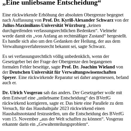
„Eine unliebsame Entscheidung“
Eine rückwirkende Erhöhung der absoluten Obergrenze begegnet
nach Auffassung von
Prof. Dr. Kyrill-Alexander Schwarz
von der
Julius-Maximilians-Universität Würzburg
„keinen
durchgreifenden verfassungsrechtlichen Bedenken“. Vielmehr
werde damit ein „von Anfang an rechtmäßiger Zustand“ hergestellt.
Es handle sich also um den Gedanken der Heilung, der aus dem
Verwaltungsverfahrensrecht bekannt sei, sagte Schwarz.
Es sei verfassungsrechtlich völlig unbedenklich, wenn der
Gesetzgeber bei der Frage der Obergrenze den begangenen
formalen Fehler beseitige, sagte
Prof. Dr. Joachim Wieland
von
der
Deutschen Universität für Verwaltungswissenschaften
Speyer
. Eine rückwirkende Reparatur sei daher angemessen, befand
auch er.
Dr. Ulrich Vosgerau
sah das anders. Der Gesetzgeber wolle mit
dem Entwurf eine „unliebsame Entscheidung“ des BVerfG
rückwirkend korrigieren, sagte er. Das biete eine Parallele zu dem
Versuch, für das Haushaltsjahr 2023 rückwirkend einen
Haushaltsnotstand festzustellen, um die Entscheidung des BVerfG
vom 15. November „aus der Welt schaffen zu können“. Vosgerau
erkannte darin ein „Gewaltenteilungsproblem“.