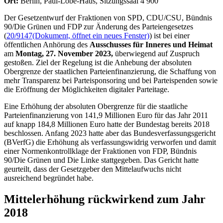
Ort:
Berlin, Paul-Löbe-Haus, Sitzungssaal 4 900
Der Gesetzentwurf der Fraktionen von SPD, CDU/CSU, Bündnis
90/Die Grünen und FDP zur Änderung des Parteiengesetzes
(
20/9147
(Dokument, öffnet ein neues Fenster)
) ist bei einer
öffentlichen Anhörung des
Ausschusses für Inneres und Heimat
am
Montag, 27. November 2023,
überwiegend auf Zuspruch
gestoßen. Ziel der Regelung ist die Anhebung der absoluten
Obergrenze der staatlichen Parteienfinanzierung, die Schaffung von
mehr Transparenz bei Parteisponsoring und bei Parteispenden sowie
die Eröffnung der Möglichkeiten digitaler Parteitage.
Eine Erhöhung der absoluten Obergrenze für die staatliche
Parteienfinanzierung von 141,9 Millionen Euro für das Jahr 2011
auf knapp 184,8 Millionen Euro hatte der Bundestag bereits 2018
beschlossen. Anfang 2023 hatte aber das Bundesverfassungsgericht
(BVerfG) die Erhöhung als verfassungswidrig verworfen und damit
einer Normenkontrollklage der Fraktionen von FDP, Bündnis
90/Die Grünen und Die Linke stattgegeben. Das Gericht hatte
geurteilt, dass der Gesetzgeber den Mittelaufwuchs nicht
ausreichend begründet habe.
Mittelerhöhung rückwirkend zum Jahr
2018