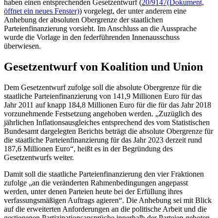
haben einen entsprechenden Gesetzentwurf (
20/9147
(Dokument,
öffnet ein neues Fenster)
) vorgelegt, der unter anderem eine
Anhebung der absoluten Obergrenze der staatlichen
Parteienfinanzierung vorsieht. Im Anschluss an die Aussprache
wurde die Vorlage in den federführenden Innenausschuss
überwiesen.
Gesetzentwurf von Koalition und Union
Dem Gesetzentwurf zufolge soll die absolute Obergrenze für die
staatliche Parteienfinanzierung von 141,9 Millionen Euro für das
Jahr 2011 auf knapp 184,8 Millionen Euro für die für das Jahr 2018
vorzunehmende Festsetzung angehoben werden. „Zuzüglich des
jährlichen Inflationsausgleiches entsprechend des vom Statistischen
Bundesamt dargelegten Berichts beträgt die absolute Obergrenze für
die staatliche Parteienfinanzierung für das Jahr 2023 derzeit rund
187,6 Millionen Euro“, heißt es in der Begründung des
Gesetzentwurfs weiter.
Damit soll die staatliche Parteienfinanzierung den vier Fraktionen
zufolge „an die veränderten Rahmenbedingungen angepasst
werden, unter denen Parteien heute bei der Erfüllung ihres
verfassungsmäßigen Auftrags agieren“. Die Anhebung sei mit Blick
auf die erweiterten Anforderungen an die politische Arbeit und die
gestiegenen Partizipationsansprüche innerhalb der Parteien geboten.