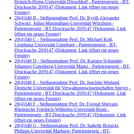
Heinrich-Heine-Universität Düsseldorf - Parteiengesetz - BT-
Drucksache 20/9147
(Dokument, Link öffnet ein neues
Fenster)
20(4)340 B - Stellungnahme Prof. Dr. Kyrill-Alexander
Schwarz, Julius-Maximilians-Universität Würzburg -
Parteiengesetz - BT-Drucksache 20/9147
(Dokument, Link
öffnet ein neues Fenster)
20(4)340 C - Stellungnahme Prof. Dr. Michael Koß,
Leuphana Universität Lüneburg - Parteiengesetz - BT-
Drucksache 20/9147
(Dokument, Link öffnet ein neues
Fenster)
20(4)340 D - Stellungnahme Prof. Dr. Karsten Schneider,
Johannes Gutenberg-Universität Mainz - Parteiengesetz - BT-
Drucksache 20/9147
(Dokument, Link öffnet ein neues
Fenster)
20(4)340 E - Stellungnahme Prof. Dr. Joachim Wieland,
Deutsche Universität für Verwaltungswissenschaften Speyer -
Parteiengesetz - BT-Drucksache 20/9147
(Dokument, Link
öffnet ein neues Fenster)
20(4)340 F - Stellungnahme Prof. Dr. Foroud Shirvani,
Rheinische Friedrich-Wilhelms-Universität Bonn -
Parteiengesetz - BT-Drucksache 20/9147
(Dokument, Link
öffnet ein neues Fenster)
20(4)340 G - Stellungnahme Prof. Dr. Isabelle Borucki,
Philipps-Universität Marburg- Parteiengesetz - BT-