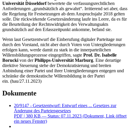
Universität Düsseldorf
bewertete die verfassungsrechtlichen
Anforderungen „grundsätzlich als gewahrt“. Irritierend sei aber, dass
die Regelung für Festsetzungen ab dem Anspruchsjahr 2018 gelten
solle. Die rückwirkende Gesetzesänderung laufe ins Leere, da es für
die Beurteilung der Rechtswidrigkeit des Verwaltungsakts
grundsätzlich auf den Erlasszeitpunkt ankomme, befand sie.
Wenn laut Gesetzentwurf die Einberufung digitaler Parteitage nur
durch den Vorstand, nicht aber durch Voten von Untergliederungen
erfolgen kann, werde damit zu stark in die innerparteilichen
Willensbildungsprozesse eingegriffen, sagte
Prof. Dr. Isabelle
Borucki
von der
Philipps-Universität Marburg
. Eine derartige
direktive Steuerung stehe der Demokratisierung und breiten
Anbindung einer Partei und ihrer Untergliederungen entgegen und
schränke die demokratische Willensbildung in der Partei
ein.
(hau/27.11.2023)
Dokumente
20/9147 - Gesetzentwurf: Entwurf eines ... Gesetzes zur
Änderung des Parteiengesetzes
PDF
| 380 KB — Status: 07.11.2023
(Dokument, Link öffnet
ein neues Fenster)