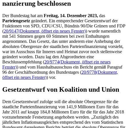
nan­zierung beschlossen
Der Bundestag hat am
Freitag, 14. Dezember 2023,
das
Parteiengesetz
geändert. Ein entsprechender Gesetzentwurf der
Fraktionen von SPD, CDU/CSU, Bündnis 90/Die Grünen und FDP
(
20/9147
(Dokument, öffnet ein neues Fenster)
) wurde namentlich
mit 541 Stimmen gegen 69 Stimmen bei zwei Enthaltungen
angenommen. Das Gesetz, das unter anderem eine Anhebung der
absoluten Obergrenze der staatlichen Parteienfinanzierung vorsieht,
war im Ausschuss für Inneres und Heimat zuvor noch stellenweise
geändert worden. Dazu lag den Abgeordneten eine
Beschlussempfehlung (
20/9774
(Dokument, öffnet ein neues
Fenster)
) und vom
Haushaltsausschuss ein Bericht gemäß Paragraf
96 der Geschäftsordnung des Bundestages (
20/9778
(Dokument,
öffnet ein neues Fenster)
) vor
.
Gesetzentwurf von Koalition und Union
Dem Gesetzentwurf zufolge soll die absolute Obergrenze für die
staatliche Parteienfinanzierung von 141,9 Millionen Euro für das
Jahr 2011 auf knapp 184,8 Millionen Euro für die für das Jahr 2018
vorzunehmende Festsetzung angehoben werden. „Zuzüglich des
jährlichen Inflationsausgleiches entsprechend des vom Statistischen
Bundesamt dargelegten Berichts beträgt die absolute Obergrenze für