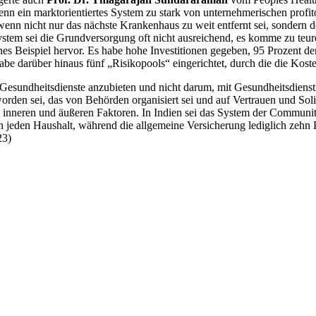
nn ein marktorientiertes System zu stark von unternehmerischen profito
nn nicht nur das nächste Krankenhaus zu weit entfernt sei, sondern d
en System sei die Grundversorgung oft nicht ausreichend, es komme zu t
s Beispiel hervor. Es habe hohe Investitionen gegeben, 95 Prozent der 
be darüber hinaus fünf „Risikopools“ eingerichtet, durch die die Ko
re Gesundheitsdienste anzubieten und nicht darum, mit Gesundheitsdien
orden sei, das von Behörden organisiert sei und auf Vertrauen und Soli
 inneren und äußeren Faktoren. In Indien sei das System der
Communit
 jeden Haushalt, während die allgemeine Versicherung lediglich zehn P
23)