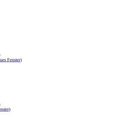
)
ues Fenster)
)
nster)