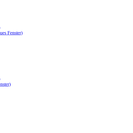
)
ues Fenster)
)
nster)