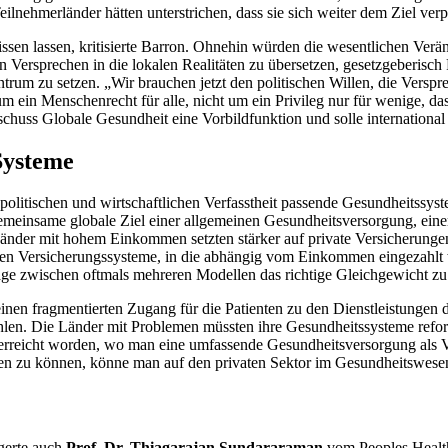
lnehmerländer hätten unterstrichen, dass sie sich weiter dem Ziel verpf
issen lassen, kritisierte Barron. Ohnehin würden die wesentlichen Ver
 Versprechen in die lokalen Realitäten zu übersetzen, gesetzgeberisch 
rum zu setzen. „Wir brauchen jetzt den politischen Willen, die Vers
um ein Menschenrecht für alle, nicht um ein Privileg nur für wenige, 
schuss Globale Gesundheit eine Vorbildfunktion und solle internation
Systeme
 politischen und wirtschaftlichen Verfasstheit passende Gesundheitssys
emeinsame globale Ziel einer allgemeinen Gesundheitsversorgung, einer 
Länder mit hohem Einkommen setzten stärker auf private Versicherungen
erten Versicherungssysteme, in die abhängig vom Einkommen eingezahlt 
ge zwischen oftmals mehreren Modellen das richtige Gleichgewicht zu
einen fragmentierten Zugang für die Patienten zu den Dienstleistungen d
len. Die Länder mit Problemen müssten ihre Gesundheitssysteme refo
erreicht worden, wo man eine umfassende Gesundheitsversorgung als Ve
eten zu können, könne man auf den privaten Sektor im Gesundheitswesen
gerte auch
Prof. Dr. Thiagarajan Sundararaman
vom
Peoples Heal