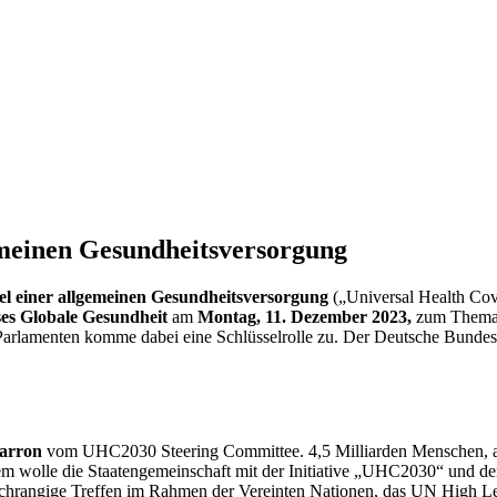
emeinen Gesundheitsversorgung
el einer allgemeinen Gesundheitsversorgung
(„
Universal Health Co
es Globale Gesundheit
am
Montag, 11. Dezember 2023,
zum Thema
rlamenten komme dabei eine Schlüsselrolle zu. Der Deutsche Bundest
Barron
vom UHC2030
Steering Committee
. 4,5 Milliarden Menschen, 
em wolle die Staatengemeinschaft mit der Initiative „UHC2030“ und de
hrangige Treffen im Rahmen der Vereinten Nationen, das UN High Leve