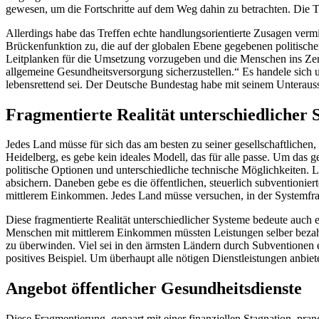
gewesen, um die Fortschritte auf dem Weg dahin zu betrachten. Die Tei
Allerdings habe das Treffen echte handlungsorientierte Zusagen verm
Brückenfunktion zu, die auf der globalen Ebene gegebenen politischen
Leitplanken für die Umsetzung vorzugeben und die Menschen ins Zent
allgemeine Gesundheitsversorgung sicherzustellen.“ Es handele sich 
lebensrettend sei. Der Deutsche Bundestag habe mit seinem Unteraus
Fragmentierte Realität unterschiedlicher 
Jedes Land müsse für sich das am besten zu seiner gesellschaftlichen,
Heidelberg, es gebe kein ideales Modell, das für alle passe. Um das g
politische Optionen und unterschiedliche technische Möglichkeiten. 
absichern. Daneben gebe es die öffentlichen, steuerlich subventioni
mittlerem Einkommen. Jedes Land müsse versuchen, in der Systemfra
Diese fragmentierte Realität unterschiedlicher Systeme bedeute auch 
Menschen mit mittlerem Einkommen müssten Leistungen selber bezah
zu überwinden. Viel sei in den ärmsten Ländern durch Subventionen 
positives Beispiel. Um überhaupt alle nötigen Dienstleistungen anbi
Angebot öffentlicher Gesundheitsdienste
Diese Fragmentierung, gepaart mit einer finanziellen Stagnation, pran