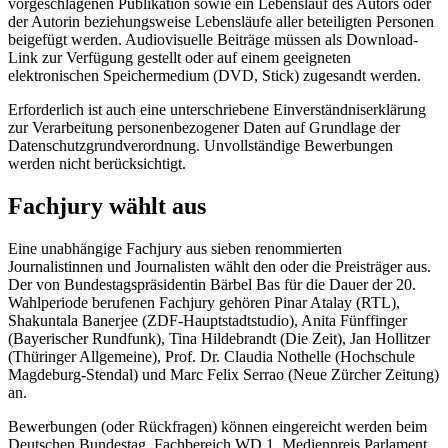
vorgeschlagenen Publikation sowie ein Lebenslauf des Autors oder
der Autorin beziehungsweise Lebensläufe aller beteiligten Personen
beigefügt werden. Audiovisuelle Beiträge müssen als
Download
-
Link zur Verfügung gestellt oder auf einem geeigneten
elektronischen Speichermedium (DVD,
Stick
) zugesandt werden.
Erforderlich ist auch eine unterschriebene Einverständniserklärung
zur Verarbeitung personenbezogener Daten auf Grundlage der
Datenschutzgrundverordnung. Unvollständige Bewerbungen
werden nicht berücksichtigt.
Fachjury wählt aus
Eine unabhängige Fachjury aus sieben renommierten
Journalistinnen und Journalisten wählt den oder die Preisträger aus.
Der von Bundestagspräsidentin Bärbel Bas für die Dauer der 20.
Wahlperiode berufenen Fachjury gehören Pinar Atalay (RTL),
Shakuntala Banerjee (ZDF-Hauptstadtstudio), Anita Fünffinger
(
Bayerischer Rundfunk
), Tina Hildebrandt (Die Zeit), Jan Hollitzer
(Thüringer Allgemeine), Prof. Dr. Claudia Nothelle (Hochschule
Magdeburg-Stendal) und Marc Felix Serrao (Neue Zürcher Zeitung)
an.
Bewerbungen (oder Rückfragen) können eingereicht werden beim
Deutschen Bundestag, Fachbereich WD 1, Medienpreis Parlament,