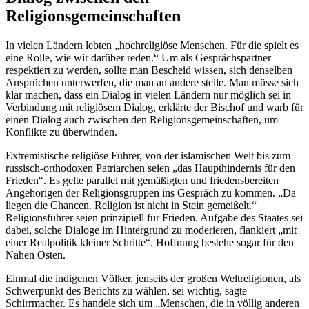
Religionsgemeinschaften
In vielen Ländern lebten „hochreligiöse Menschen. Für die spielt es
eine Rolle, wie wir darüber reden.“ Um als Gesprächspartner
respektiert zu werden, sollte man Bescheid wissen, sich denselben
Ansprüchen unterwerfen, die man an andere stelle. Man müsse sich
klar machen, dass ein Dialog in vielen Ländern nur möglich sei in
Verbindung mit religiösem Dialog, erklärte der Bischof und warb für
einen Dialog auch zwischen den Religionsgemeinschaften, um
Konflikte zu überwinden.
Extremistische religiöse Führer, von der islamischen Welt bis zum
russisch-orthodoxen Patriarchen seien „das Haupthindernis für den
Frieden“. Es gelte parallel mit gemäßigten und friedensbereiten
Angehörigen der Religionsgruppen ins Gespräch zu kommen. „Da
liegen die Chancen. Religion ist nicht in Stein gemeißelt.“
Religionsführer seien prinzipiell für Frieden. Aufgabe des Staates sei
dabei, solche Dialoge im Hintergrund zu moderieren, flankiert „mit
einer Realpolitik kleiner Schritte“. Hoffnung bestehe sogar für den
Nahen Osten.
Einmal die indigenen Völker, jenseits der großen Weltreligionen, als
Schwerpunkt des Berichts zu wählen, sei wichtig, sagte
Schirrmacher. Es handele sich um „Menschen, die in völlig anderen