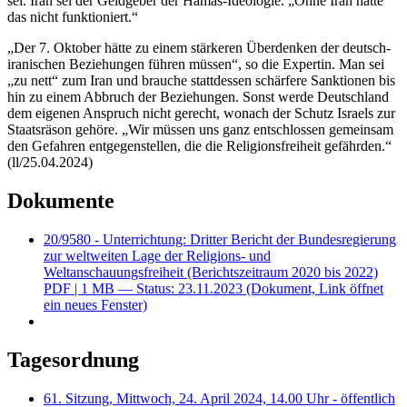
sei. Iran sei der Geldgeber der Hamas-Ideologie. „Ohne Iran hätte
das nicht funktioniert.“
„Der 7. Oktober hätte zu einem stärkeren Überdenken der deutsch-
iranischen Beziehungen führen müssen“, so die Expertin. Man sei
„zu nett“ zum Iran und brauche stattdessen schärfere Sanktionen bis
hin zu einem Abbruch der Beziehungen. Sonst werde Deutschland
dem eigenen Anspruch nicht gerecht, wonach der Schutz Israels zur
Staatsräson gehöre. „Wir müssen uns ganz entschlossen gemeinsam
den Gefahren entgegenstellen, die die Religionsfreiheit gefährden.“
(ll/25.04.2024)
Dokumente
20/9580 - Unterrichtung: Dritter Bericht der Bundesregierung
zur weltweiten Lage der Religions- und
Weltanschauungsfreiheit (Berichtszeitraum 2020 bis 2022)
PDF
| 1 MB — Status: 23.11.2023
(Dokument, Link öffnet
ein neues Fenster)
Tagesordnung
61. Sitzung, Mittwoch, 24. April 2024, 14.00 Uhr - öffentlich