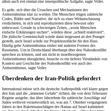
allem auch erst einmal eine innenpolitische Aufgabe, sagte Veiler.
Es gelte, sich über die Ursachen und Mechanismen des
Antisemitismus klar zu werden. Die Menschen trügen zahlreiche
Codes
, Bilder und Narrative, die sich zu einer Weltanschauung
verdichteten, in sich und reproduzierten diese bewusst oder
unbewusst. Gerade in schwierigen Zeiten, „wenn Menschen
einfache Erklärungen suchen“, würden diese „schnell reaktiviert“.
Die jüdische Gemeinschaft würde dann insgesamt an den Pranger
gestellt, auch Israel würde zur Projektionsfläche für den Hass.
Häufig gehe Antisemitismus einher mit anderen Formen des
Rassismus. Um in Deutschland überhaupt über den Nahostkonflikt
sprechen zu können, und um nicht in israelbezogenen
Antisemitismus abzugleiten, brauche es ein tieferes Verständnis von
Kontext und Geschichte des Nahostkonflikt wie auch des
Antisemitismus, sagte Veiler.
Überdenken der Iran-Politik gefordert
International müsse sich die deutsche Außenpolitik viel klarer gegen
den Iran und die „immense Gefahr“ richten, die von dem Teheraner
Regime ausgehe, das über Jahrzehnte für zahlreiche Anschläge auf
Juden weltweit verantwortlich sei, was am 7. Oktober vergangenen
Jahres in den Raketenanschlägen der Hamas auf Israel kulminiert