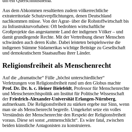
um ein Querschnittsthema.
Aus dem Abkommen resultierten zudem völkerrechtliche
extraterritoriale Schutzverpflichtungen, denen Deutschland
nachkommen müsse. Von der Agrar- über die Rohstoffwirtschaft bis
zu Infrastrukturvorhaben: Oft bedrohten wirtschaftliche
Großprojekte das angestammte Land der indigenen Völker
–
und
damit grundlegende Rechte. Mit der Vertreibung dieser Menschen
schwänden auch deren Kulte. Dabei leisteten beispielsweise die
indigenen Stämme Südamerikas wichtige Beiträge zu Gesellschaft
und demokratischem Staatsaufbau ihrer Länder.
Religionsfreiheit als Menschenrecht
Auf die „dramatische“ Fülle „höchst unterschiedlicher“
Verletzungen von Religionsfreiheit rund um den Globus machte
Prof. Dr. Dr. h. c.
Heiner Bielefeldt
, Professor für Menschenrechte
und Menschenrechtspolitik am Institut für Politische Wissenschaft
der
Friedrich-Alexander-Universität Erlangen-Nürnberg
,
aufmerksam. Die Religionsfreiheit zu stärken ergebe nur Sinn, wenn
man sie als Menschenrecht begreife. Umgekehrt setze ein volles
Verständnis der Menschenrechte den Respekt der Religionsfreiheit
voraus. Diese sei sonst „entmenschlicht“. Es wäre fatal, zwischen
beiden künstliche Antagonisten zu konstruieren.