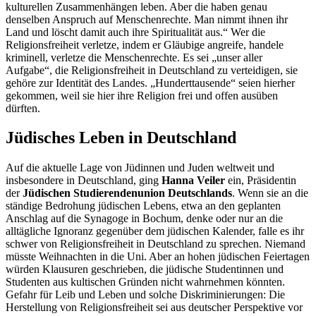
kulturellen Zusammenhängen leben. Aber die haben genau
denselben Anspruch auf Menschenrechte. Man nimmt ihnen ihr
Land und löscht damit auch ihre Spiritualität aus.“ Wer die
Religionsfreiheit verletze, indem er Gläubige angreife, handele
kriminell, verletze die Menschenrechte. Es sei „unser aller
Aufgabe“, die Religionsfreiheit in Deutschland zu verteidigen, sie
gehöre zur Identität des Landes. „Hunderttausende“ seien hierher
gekommen, weil sie hier ihre Religion frei und offen ausüben
dürften.
Jüdisches Leben in Deutschland
Auf die aktuelle Lage von Jüdinnen und Juden weltweit und
insbesondere in Deutschland, ging
Hanna Veiler
ein, Präsidentin
der
Jüdischen Studierendenunion Deutschlands
. Wenn sie an die
ständige Bedrohung jüdischen Lebens, etwa an den geplanten
Anschlag auf die Synagoge in Bochum, denke oder nur an die
alltägliche Ignoranz gegenüber dem jüdischen Kalender, falle es ihr
schwer von Religionsfreiheit in Deutschland zu sprechen. Niemand
müsste Weihnachten in die Uni. Aber an hohen jüdischen Feiertagen
würden Klausuren geschrieben, die jüdische Studentinnen und
Studenten aus kultischen Gründen nicht wahrnehmen könnten.
Gefahr für Leib und Leben und solche Diskriminierungen: Die
Herstellung von Religionsfreiheit sei aus deutscher Perspektive vor