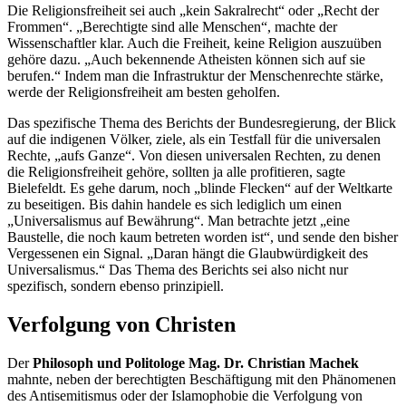
Die Religionsfreiheit sei auch „kein Sakralrecht“ oder „Recht der
Frommen“. „Berechtigte sind alle Menschen“, machte der
Wissenschaftler klar. Auch die Freiheit, keine Religion auszuüben
gehöre dazu. „Auch bekennende Atheisten können sich auf sie
berufen.“ Indem man die Infrastruktur der Menschenrechte stärke,
werde der Religionsfreiheit am besten geholfen.
Das spezifische Thema des Berichts der Bundesregierung, der Blick
auf die indigenen Völker, ziele, als ein Testfall für die universalen
Rechte, „aufs Ganze“. Von diesen universalen Rechten, zu denen
die Religionsfreiheit gehöre, sollten ja alle profitieren, sagte
Bielefeldt. Es gehe darum, noch „blinde Flecken“ auf der Weltkarte
zu beseitigen. Bis dahin handele es sich lediglich um einen
„Universalismus auf Bewährung“. Man betrachte jetzt „eine
Baustelle, die noch kaum betreten worden ist“, und sende den bisher
Vergessenen ein Signal. „Daran hängt die Glaubwürdigkeit des
Universalismus.“ Das Thema des Berichts sei also nicht nur
spezifisch, sondern ebenso prinzipiell.
Verfolgung von Christen
Der
Philosoph und Politologe Mag. Dr. Christian Machek
mahnte, neben der berechtigten Beschäftigung mit den Phänomenen
des Antisemitismus oder der Islamophobie die Verfolgung von