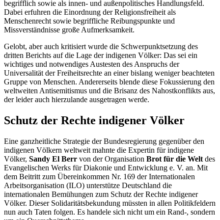
begrifflich sowie als innen- und außenpolitisches Handlungsfeld.
Dabei erfuhren die Einordnung der Religionsfreiheit als
Menschenrecht sowie begriffliche Reibungspunkte und
Missverständnisse große Aufmerksamkeit.
Gelobt, aber auch kritisiert wurde die Schwerpunktsetzung des
dritten Berichts auf die Lage der indigenen Völker: Das sei ein
wichtiges und notwendiges Austesten des Anspruchs der
Universalität der Freiheitsrechte an einer bislang weniger beachteten
Gruppe von Menschen. Andererseits blende diese Fokussierung den
weltweiten Antisemitismus und die Brisanz des Nahostkonflikts aus,
der leider auch hierzulande ausgetragen werde.
Schutz der Rechte indigener Völker
Eine ganzheitliche Strategie der Bundesregierung gegenüber den
indigenen Völkern weltweit mahnte die Expertin für indigene
Völker,
Sandy El Berr
von der Organisation
Brot für die Welt
des
Evangelischen Werks für Diakonie und Entwicklung e. V. an. Mit
dem Beitritt zum Übereinkommen Nr. 169 der Internationalen
Arbeitsorganisation (ILO) unterstütze Deutschland die
internationalen Bemühungen zum Schutz der Rechte indigener
Völker. Dieser Solidaritätsbekundung müssten in allen Politikfeldern
nun auch Taten folgen. Es handele sich nicht um ein Rand-, sondern