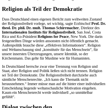
Religion als Teil der Demokratie
Dass Deutschland einen eigenen Bericht zum weltweiten Zustand
der Religionsfreiheit vorlege, sei wichtig, sagte Erzbischof
Prof. Dr.
theol. Dr. phil. Dr. mult. Thomas Schirrmacher
, Direktor des
Internationalen Instituts für Religionsfreiheit
, San José, Costa
Rica und Ko-Präsident
Religions for Peace
, New York
. Die darin
festgestellten Dinge würden ansonsten nicht öffentlich gemacht.
Außenpolitik brauche diese „effektiven Informationen“. Religion
und Weltanschauung sind „konstitutiv für das Menschsein“, für
unsere innersten Überzeugungen, unsere Identität, so der
Kirchenmann. Das gelte für Muslime wie für Humanisten.
In Deutschland herrsche zwar eine Trennung von Religion und
Staat, aber Religion und Politik ließen sich nicht trennen. Religion
sei Teil der Demokratie. Die Religionsfreiheit durchziehe auch
sämtliche Menschenrechte. „Ich kann die Thematik nicht
herausnehmen.“ Immer müsse man auf die hinter einer individuellen
Entscheidung liegende weltanschauliche Motivation eingehen.
Kaum ein Menschenrecht werde individuell „so unmittelbar
gefühlt“.
Dialog zwischen den