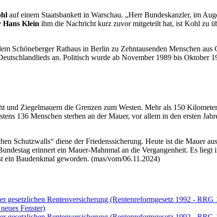
ohl
auf einem Staatsbankett in Warschau. „Herr Bundeskanzler, im Augenb
 Hans Klein
ihm die Nachricht kurz zuvor mitgeteilt hat, ist Kohl zu ü
 dem Schöneberger Rathaus in Berlin zu Zehntausenden Menschen aus
s Deutschlandlieds an. Politisch wurde ab November 1989 bis Oktober 
ht und Ziegelmauern die Grenzen zum Westen. Mehr als 150 Kilometer M
stens 136 Menschen sterben an der Mauer, vor allem in den ersten Ja
schen Schutzwalls“ diene der Friedenssicherung. Heute ist die Mauer a
Bundestag erinnert ein Mauer-Mahnmal an die Vergangenheit. Es liegt
 ist ein Baudenkmal geworden. (mas/vom/06.11.2024)
der gesetzlichen Rentenversicherung (Rentenreformgesetz 1992 - RRG
 neues Fenster)
der gesetzlichen Rentenversicherung (Rentenreformgesetz 1992 - RRG