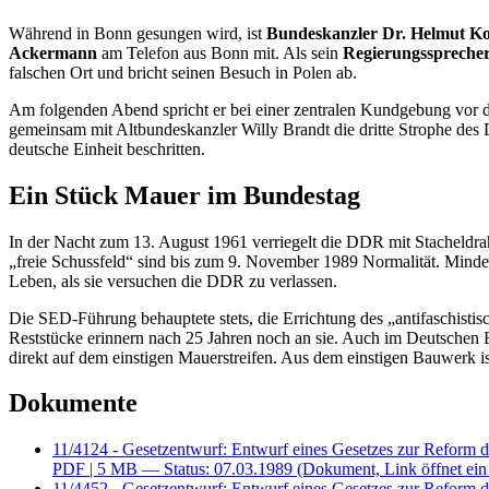
Während in Bonn gesungen wird, ist
Bundeskanzler Dr. Helmut K
Ackermann
am Telefon aus Bonn mit. Als sein
Regierungssprecher
falschen Ort und bricht seinen Besuch in Polen ab.
Am folgenden Abend spricht er bei einer zentralen Kundgebung vor
gemeinsam mit Altbundeskanzler Willy Brandt die dritte Strophe de
deutsche Einheit beschritten.
Ein Stück Mauer im Bundestag
In der Nacht zum 13. August 1961 verriegelt die DDR mit Stacheldra
„freie Schussfeld“ sind bis zum 9. November 1989 Normalität. Minde
Leben, als sie versuchen die DDR zu verlassen.
Die SED-Führung behauptete stets, die Errichtung des „antifaschisti
Reststücke erinnern nach 25 Jahren noch an sie. Auch im Deutschen 
direkt auf dem einstigen Mauerstreifen. Aus dem einstigen Bauwerk
Dokumente
11/4124 - Gesetzentwurf: Entwurf eines Gesetzes zur Reform 
PDF
| 5 MB — Status: 07.03.1989
(Dokument, Link öffnet ein
11/4452 - Gesetzentwurf: Entwurf eines Gesetzes zur Reform 