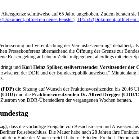
 Altersgrenze schrittweise auf 65 Jahre angehoben. Zudem beraten sie
2
(Dokument, öffnet ein neues Fenster)
,
11/5537
(Dokument, öffnet ein 
esserung und Vereinfachung der Vereinsbesteuerung“ debattiert, al
ichen Pressekonferenz überraschend die Öffnung der Grenze zur Bunde
neue Reiseregelung auf einem Zettel mitgegeben, allerdings mit einer Spe
 dringt und
Karl-Heinz Spilker, stellvertretender Vorsitzender d
en zwischen der DDR und der Bundesrepublik ausreisen.“ Minutenlang ha
tz.
g (FDP)
die Sitzung auf Wunsch der Fraktionsvorsitzenden bis 20.46 Uhr
s (CDU)
und die
Fraktionsvorsitzenden Dr. Alfred Dregger (CDU/
n Zustrom von DDR-Übersiedlern der vergangenen Wochen beraten.
Bundestag
sagt, dass die vorläufige Freigabe von Besuchsreisen und Ausreisen a
t-Berliner Reisebeschluss. Die Mauer habe nach 28 Jahren ihre Funktio
it dem Ende der Mauer erreicht haben: „Frieden, Freiheit, Demokrat