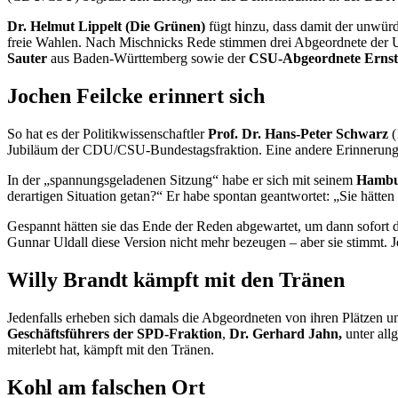
Dr. Helmut Lippelt
(Die Grünen)
fügt hinzu, dass damit der unwürd
freie Wahlen. Nach Mischnicks Rede stimmen drei Abgeordnete der
Sauter
aus Baden-Württemberg sowie der
CSU-Abgeordnete Ernst
Jochen Feilcke erinnert sich
So hat es der Politikwissenschaftler
Prof. Dr. Hans-Peter Schwarz
(
Jubiläum der CDU/CSU-Bundestagsfraktion. Eine andere Erinnerung 
In der „spannungsgeladenen Sitzung“ habe er sich mit seinem
Hambur
derartigen Situation getan?“ Er habe spontan geantwortet: „Sie hät
Gespannt hätten sie das Ende der Reden abgewartet, um dann sofort
Gunnar Uldall diese Version nicht mehr bezeugen – aber sie stimmt. J
Willy Brandt kämpft mit den Tränen
Jedenfalls erheben sich damals die Abgeordneten von ihren Plätzen un
Geschäftsführers der SPD-Fraktion
,
Dr. Gerhard Jahn,
unter all
miterlebt hat, kämpft mit den Tränen.
Kohl am falschen Ort