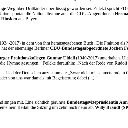
ige Weg über Drittländer überflüssig geworden sei. Zuletzt spricht FD
 Union spontan die Nationalhymne an – die CDU-Abgeordneten
Herma
 Hinsken
aus Bayern.
1934-2017) in dem von ihm herausgegebenen Buch „Die Fraktion als Mac
hat der ehemalige Berliner
CDU-Bundestagsabgeordnete Jochen Fe
ger Fraktionskollegen Gunnar Uldall
(1940-2017) unterhalten. Uld
ten die Hymne gesungen.“ Feilcke daraufhin: „Nach der Rede von Rudo
 das Lied der Deutschen anzustimmen: „Zwar nicht mit schmetterndem 
eder von uns war damals mit Begeisterung dabei (...).“
d singen mit. Eine sichtlich gerührte
Bundestagsvizepräsidentin An
gemeinem Beifall die Sitzung um zehn nach neun ab.
Willy Brandt (S