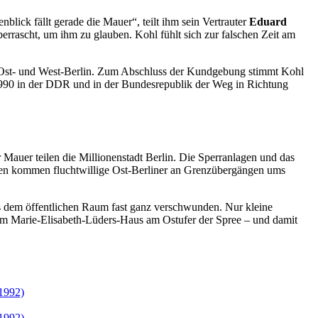
lick fällt gerade die Mauer“, teilt ihm sein Vertrauter
Eduard
berrascht, um ihm zu glauben. Kohl fühlt sich zur falschen Zeit am
 Ost- und West-Berlin. Zum Abschluss der Kundgebung stimmt Kohl
1990 in der DDR und in der Bundesrepublik der Weg in Richtung
auer teilen die Millionenstadt Berlin. Die Sperranlagen und das
hren kommen fluchtwillige Ost-Berliner an Grenzübergängen ums
us dem öffentlichen Raum fast ganz verschwunden. Nur kleine
 im Marie-Elisabeth-Lüders-Haus am Ostufer der Spree – und damit
 1992)
 1992)