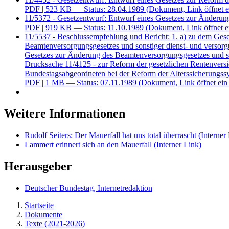
PDF
| 523 KB — Status: 28.04.1989
(Dokument, Link öffnet e
11/5372 - Gesetzentwurf: Entwurf eines Gesetzes zur Änderun
PDF
| 919 KB — Status: 11.10.1989
(Dokument, Link öffnet e
11/5537 - Beschlussempfehlung und Bericht: 1. a) zu dem Ge
Beamtenversorgungsgesetzes und sonstiger dienst- und versor
Gesetzes zur Änderung des Beamtenversorgungsgesetzes und s
Drucksache 11/4125 - zur Reform der gesetzlichen Rentenver
Bundestagsabgeordneten bei der Reform der Alterssicherungss
PDF
| 1 MB — Status: 07.11.1989
(Dokument, Link öffnet ein
Weitere Informationen
Rudolf Seiters: Der Mauerfall hat uns total überrascht
(Interner
Lammert erinnert sich an den Mauerfall
(Interner Link)
Herausgeber
Deutscher Bundestag, Internetredaktion
Startseite
Dokumente
Texte (2021-2026)