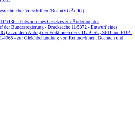
ungsrechtlicher Vorschriften (BeamtVGÄndG)
11/5136 - Entwurf eines Gesetzes zur Änderung des
f der Bundesregierung - Drucksache 11/5372 - Entwurf eines
ÄndG) 2. zu dem Antrag der Fraktionen der CDU/CSU, SPD und FDP -
1/4965 - zur Gleichbehandlung von Rentner/innen, Beamten und