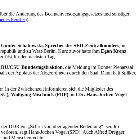
 über die Änderung des Beamtenversorgungsgesetzes und sonstiger
neues Fenster)
).
s
Günter Schabowski, Sprecher des SED-Zentralkomitees
, in
srepublik und zu West-Berlin. Kurz zuvor hatte ihm
Egon Krenz,
rrfrist für den nächsten Tag.
er CDU/CSU-Bundestagsfraktion
, die Meldung im Bonner Plenarsaal
llt der Applaus der Abgeordneten durch den Saal. Dann hält Spilker,
. In der Zwischenzeit informieren sich die Mitglieder des
CSU), Wolfgang Mischnick (FDP)
und
Dr. Hans-Jochen Vogel
us der DDR ein „Schritt von überragender Bedeutung“ sei. Im
n verloren, sagt Hans-Jochen Vogel (SPD). Auch Alfred Dregger
ie und Menschenrechte.“