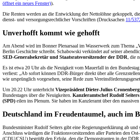
öffnet ein neues Fenster)
).
Die Renten werden an die Entwicklung der Nettolöhne gekoppelt, die
dienst- und versorgungsrechtlicher Vorschriften (Drucksachen
11/537
Unverhofft kommt wie gehofft
Am Abend wird im Bonner Plenarsaal im Wasserwerk zum Thema „Verb
Berlin Geschichte schreibt. Schabowski verkündet auf seiner abendl
SED-Generalsekretär und Staatsratsvorsitzender der DDR
, die 
Es ist etwa 20 Uhr als die Neuigkeit vom Mauerfall in den Bundestag
verliest: „Ab sofort können DDR-Bürger direkt über alle Grenzstell
wie ursprünglich vorgesehen, seine Rede zum Vereinsförderungsgese
Um 20.22 Uhr unterbricht
Vizepräsident Dieter-Julius Cronenber
Bundestages über die Neuigkeiten.
Kanzleramtschef Rudolf Seiter
(SPD)
eilen ins Plenum. Sie haben im Kanzleramt über den massive
Deutschland im Freudentaumel, auch im 
Bundesminister Rudolf Seiters gibt eine Regierungserklärung ab und 
Anschluss würdigen die Fraktionsvorsitzenden aller Parteien den Os
(CDU/CSU) begrüßt den Erfolg, den die Demonstranten in der DDR m