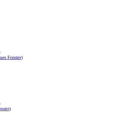
)
ues Fenster)
)
nster)