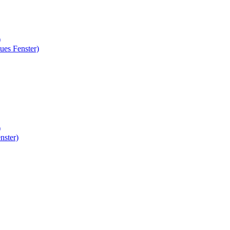
)
ues Fenster)
)
nster)