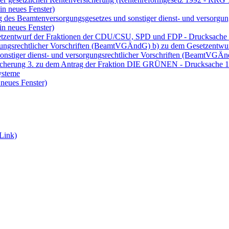
in neues Fenster)
g des Beamtenversorgungsgesetzes und sonstiger dienst- und versorg
in neues Fenster)
setzentwurf der Fraktionen der CDU/CSU, SPD und FDP - Drucksache 
gungsrechtlicher Vorschriften (BeamtVGÄndG) b) zu dem Gesetzentwur
onstiger dienst- und versorgungsrechtlicher Vorschriften (BeamtVG
sicherung 3. zu dem Antrag der Fraktion DIE GRÜNEN - Drucksache 1
ysteme
 neues Fenster)
 Link)