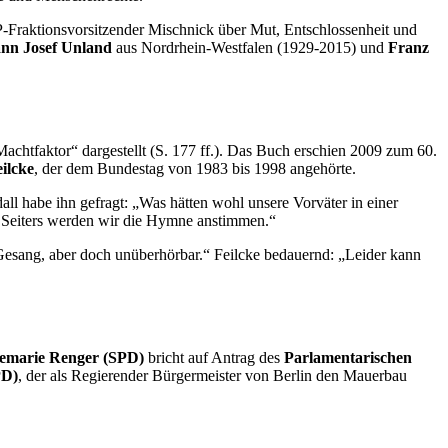
P-Fraktionsvorsitzender Mischnick über Mut, Entschlossenheit und
nn Josef Unland
aus Nordrhein-Westfalen (1929-2015) und
Franz
htfaktor“ dargestellt (S. 177 ff.). Das Buch erschien 2009 zum 60.
ilcke
, der dem Bundestag von 1983 bis 1998 angehörte.
all habe ihn gefragt: „Was hätten wohl unsere Vorväter in einer
lf Seiters werden wir die Hymne anstimmen.“
Gesang, aber doch unüberhörbar.“ Feilcke bedauernd: „Leider kann
nemarie Renger (SPD)
bricht auf Antrag des
Parlamentarischen
PD)
, der als Regierender Bürgermeister von Berlin den Mauerbau