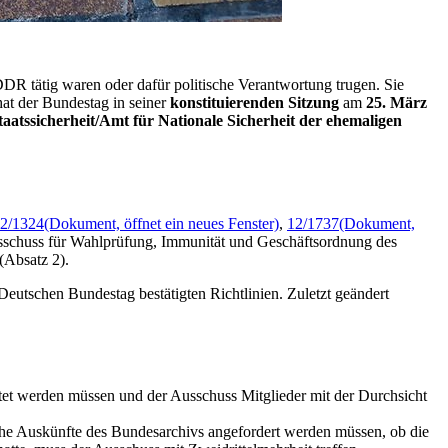
DDR tätig waren oder dafür politische Verantwortung trugen. Sie
hat der Bundestag in seiner
konstituierenden Sitzung
am
25. März
taatssicherheit/Amt für Nationale Sicherheit der ehemaligen
2/1324
(Dokument, öffnet ein neues Fenster)
,
12/1737
(Dokument,
usschuss für Wahlprüfung, Immunität und Geschäftsordnung des
(Absatz 2).
eutschen Bundestag bestätigten Richtlinien. Zuletzt geändert
tet werden müssen und der Ausschuss Mitglieder mit der Durchsicht
che Auskünfte des Bundesarchivs angefordert werden müssen, ob die