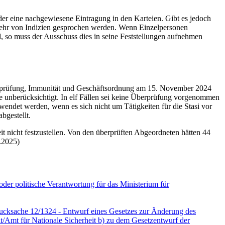
 eine nachgewiesene Eintragung in den Karteien. Gibt es jedoch
 mehr von Indizien gesprochen werden. Wenn Einzelpersonen
nd, so muss der Ausschuss dies in seine Feststellungen aufnehmen
ahlprüfung, Immunität und Geschäftsordnung am 15. November 2024
e unberücksichtigt. In elf Fällen sei keine Überprüfung vorgenommen
ndet werden, wenn es sich nicht um Tätigkeiten für die Stasi vor
bgestellt.
it nicht festzustellen. Von den überprüften Abgeordneten hätten 44
5.2025)
der politische Verantwortung für das Ministerium für
cksache 12/1324 - Entwurf eines Gesetzes zur Änderung des
it/Amt für Nationale Sicherheit b) zu dem Gesetzentwurf der