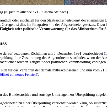
 (© picture alliance / ZB | Sascha Steinach)
tlich oder inoffiziell für den Staatssicherheitsdienst der ehemaligen 
. Geregelt ist dies im Paragrafen 44c des Abgeordnetengesetzes. Dazu 
Tätigkeit oder politische Verantwortung für das Ministerium für S
uss
e darauf bezogenen Richtlinien am 5. Dezember 1991 verabschiedet (
1
berprüfung ohne Zustimmung des Abgeordneten stattfindet, wenn der A
dacht einer solchen Tätigkeit oder politischen Verantwortung vorliegen 
 sich für das Verfahren der damals mitbeschlossenen und nun vom 21. D
ffnet ein neues Fenster)
).
en des Bundesarchivs und sonstige Unterlagen zur Überprüfung zugelei
geordneten zu einer Überprüfung verzichtet werden kann, ob zusätzli