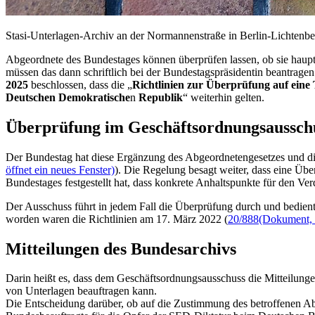
Stasi-Unterlagen-Archiv an der Normannenstraße in Berlin-Lichtenberg
Abgeordnete des Bundestages können überprüfen lassen, ob sie hauptam
müssen das dann schriftlich bei der Bundestagspräsidentin beantragen
2025
beschlossen, dass die „
Richtlinien zur Überprüfung auf eine 
Deutschen Demokratische
n
Republik
“ weiterhin gelten.
Überprüfung im Geschäftsordnungsaussch
Der Bundestag hat diese Ergänzung des Abgeordnetengesetzes und di
öffnet ein neues Fenster)
). Die Regelung besagt weiter, dass eine Ü
Bundestages festgestellt hat, dass konkrete Anhaltspunkte für den Ver
Der Ausschuss führt in jedem Fall die Überprüfung durch und bedient
worden waren die Richtlinien am 17. März 2022 (
20/888
(Dokument, ö
Mitteilungen des Bundesarchivs
Darin heißt es, dass dem Geschäftsordnungsausschuss die Mitteilung
von Unterlagen beauftragen kann.
Die Entscheidung darüber, ob auf die Zustimmung des betroffenen Ab