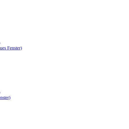
)
ues Fenster)
)
nster)