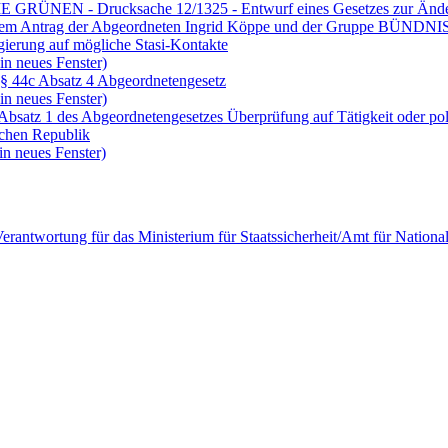
GRÜNEN - Drucksache 12/1325 - Entwurf eines Gesetzes zur Änderu
zu dem Antrag der Abgeordneten Ingrid Köppe und der Gruppe BÜNDN
ierung auf mögliche Stasi-Kontakte
in neues Fenster)
 § 44c Absatz 4 Abgeordnetengesetz
in neues Fenster)
bsatz 1 des Abgeordnetengesetzes Überprüfung auf Tätigkeit oder poli
schen Republik
in neues Fenster)
e Verantwortung für das Ministerium für Staatssicherheit/Amt für Nati