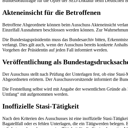
Bundesbeauftragte für die Opfer der SED-Diktatur beim Deutschen Bun
Akteneinsicht für die Betroffenen
Betroffene Abgeordnete können beim Ausschuss Akteneinsicht verlang
Einzelfall Ausnahmen beschlossen werden können. Zur Wahrnehmung 
Die Bundestagspräsidentin muss das Bundesarchiv bitten, Erkenntnis
verlangt. Dies gilt auch, wenn der Ausschuss bereits konkrete Anhalts
Vorgehen der Präsidentin auf jeden Fall informiert werden.
Veröffentlichung als Bundestagsdrucksach
Der Ausschuss stellt nach Prüfung der Unterlagen fest, ob eine Stasi
Abgeordneten erörtern. Der Ausschussvorsitzende informiert die Bunde
Die Feststellung selbst wird mit Angabe der wesentlichen Gründe al
Umfang“ mit aufgenommen werden.
Inoffizielle Stasi-Tätigkeit
Nach den Kriterien des Ausschusses ist eine inoffizielle Stasi-Tätigk
Bagatellfall oder es fehlen Unterlagen, die ein Tätigwerden belegen. 