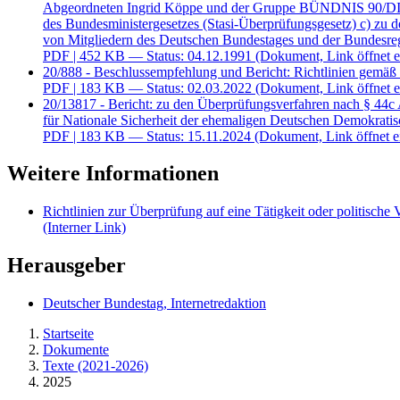
Abgeordneten Ingrid Köppe und der Gruppe BÜNDNIS 90/DIE 
des Bundesministergesetzes (Stasi-Überprüfungsgesetz) c) 
von Mitgliedern des Deutschen Bundestages und der Bundesreg
PDF
| 452 KB — Status: 04.12.1991
(Dokument, Link öffnet e
20/888 - Beschlussempfehlung und Bericht: Richtlinien gemäß
PDF
| 183 KB — Status: 02.03.2022
(Dokument, Link öffnet e
20/13817 - Bericht: zu den Überprüfungsverfahren nach § 44c A
für Nationale Sicherheit der ehemaligen Deutschen Demokrati
PDF
| 183 KB — Status: 15.11.2024
(Dokument, Link öffnet e
Weitere Informationen
Richtlinien zur Überprüfung auf eine Tätigkeit oder politisch
(Interner Link)
Herausgeber
Deutscher Bundestag, Internetredaktion
Startseite
Dokumente
Texte (2021-2026)
2025