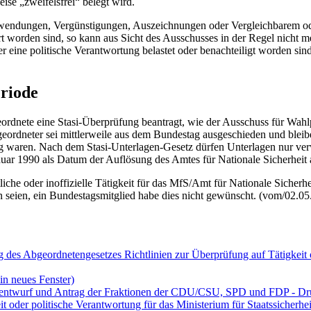
eise „zweifelsfrei“ belegt wird.
wendungen, Vergünstigungen, Auszeichnungen oder Vergleichbarem oder
ert worden sind, so kann aus Sicht des Ausschusses in der Regel nicht
er eine politische Verantwortung belastet oder benachteiligt worden si
riode
eordnete eine Stasi-Überprüfung beantragt, wie der Ausschuss für W
geordneter sei mittlerweile aus dem Bundestag ausgeschieden und bleib
 waren. Nach dem Stasi-Unterlagen-Gesetz dürfen Unterlagen nur verwe
uar 1990 als Datum der Auflösung des Amtes für Nationale Sicherheit a
che oder inoffizielle Tätigkeit für das MfS/Amt für Nationale Sicherhe
en seien, ein Bundestagsmitglied habe dies nicht gewünscht. (vom/02.0
des Abgeordnetengesetzes Richtlinien zur Überprüfung auf Tätigkeit o
in neues Fenster)
zentwurf und Antrag der Fraktionen der CDU/CSU, SPD und FDP - Dru
t oder politische Verantwortung für das Ministerium für Staatssicherhe