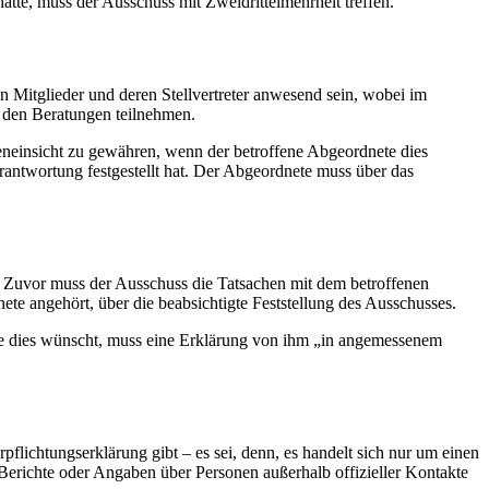
tte, muss der Ausschuss mit Zweidrittelmehrheit treffen.
 Mitglieder und deren Stellvertreter anwesend sein, wobei im
 den Beratungen teilnehmen.
eneinsicht zu gewähren, wenn der betroffene Abgeordnete dies
erantwortung festgestellt hat. Der Abgeordnete muss über das
st. Zuvor muss der Ausschuss die Tatsachen mit dem betroffenen
te angehört, über die beabsichtigte Feststellung des Ausschusses.
ete dies wünscht, muss eine Erklärung von ihm „in angemessenem
erpflichtungserklärung gibt
–
es sei, denn, es handelt sich nur um einen
h Berichte oder Angaben über Personen außerhalb offizieller Kontakte