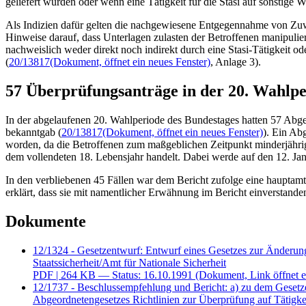
geliefert wurden oder wenn eine Tätigkeit für die Stasi auf sonstige W
Als Indizien dafür gelten die nachgewiesene Entgegennahme von Zu
Hinweise darauf, dass Unterlagen zulasten der Betroffenen manipuli
nachweislich weder direkt noch indirekt durch eine Stasi-Tätigkeit od
(
20/13817
(Dokument, öffnet ein neues Fenster)
, Anlage 3).
57 Überprüfungsanträge in der 20. Wahlpe
In der abgelaufenen 20. Wahlperiode des Bundestages hatten 57 Abg
bekanntgab (
20/13817
(Dokument, öffnet ein neues Fenster)
). Ein Ab
worden, da die Betroffenen zum maßgeblichen Zeitpunkt minderjährig
dem vollendeten 18. Lebensjahr handelt. Dabei werde auf den 12. Jan
In den verbliebenen 45 Fällen war dem Bericht zufolge eine hauptamtli
erklärt, dass sie mit namentlicher Erwähnung im Bericht einverstand
Dokumente
12/1324 - Gesetzentwurf: Entwurf eines Gesetzes zur Änderung 
Staatssicherheit/Amt für Nationale Sicherheit
PDF
| 264 KB — Status: 16.10.1991
(Dokument, Link öffnet e
12/1737 - Beschlussempfehlung und Bericht: a) zu dem Geset
Abgeordnetengesetzes Richtlinien zur Überprüfung auf Tätigkei