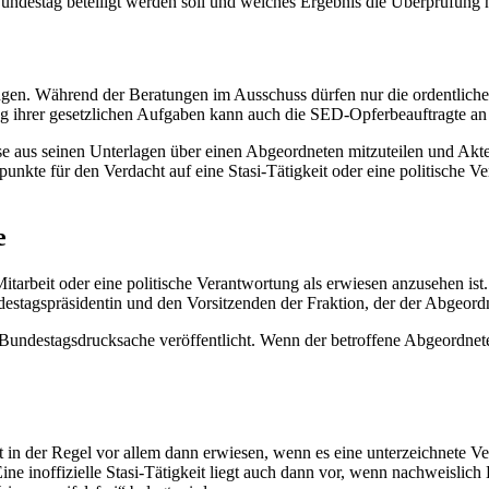
destag beteiligt werden soll und welches Ergebnis die Überprüfung ha
en. Während der Beratungen im Ausschuss dürfen nur die ordentlichen
ihrer gesetzlichen Aufgaben kann auch die SED-Opferbeauftragte an
se aus seinen Unterlagen über einen Abgeordneten mitzuteilen und Akt
punkte für den Verdacht auf eine Stasi-Tätigkeit oder eine politische V
e
-Mitarbeit oder eine politische Verantwortung als erwiesen anzusehen i
stagspräsidentin und den Vorsitzenden der Fraktion, der der Abgeordne
s Bundestagsdrucksache veröffentlicht. Wenn der betroffene Abgeordn
eit in der Regel vor allem dann erwiesen, wenn es eine unterzeichnete V
Eine inoffizielle Stasi-Tätigkeit liegt auch dann vor, wenn nachweislic