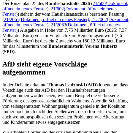
Der Einzelplan 25 des
Bundeshaushalts 2026
(
21/600
(Dokument,
öffnet ein neues Fenster)
,
21/602
(Dokument, öffnet ein neues
Fenster)
) sieht in der vom Haushaltsausschuss beratenen Fassung
(
21/2061
(Dokument, öffnet ein neues Fenster)
,
21/2062
(Dokument,
öffnet ein neues Fenster)
,
21/2063
(Dokument, öffnet ein neues
Fenster)
) Ausgaben in Höhe von 7,75 Milliarden Euro (2025: 7,37
Milliarden Euro) vor. Im Vergleich zum Regierungsentwurf (7,6
Milliarden Euro) ist dies ein Zuwachs von 150,13 Millionen Euro
für das Ministerium von
Bundesministerin Verena Hubertz
(SPD).
AfD sieht eigene Vorschläge
aufgenommen
In der Debatte erkannte
Thomas Ladzinski (AfD)
lobend an, dass
Vorschläge auch der AfD bei den Haushaltsberatungen
aufgenommen worden seien, wie zum Beispiel die verbesserte
Förderung des genossenschaftlichen Wohnens. Aber die Schaffung
von selbstgenutztem Wohnungseigentum genieße in der Koalition
immer noch noch nicht den Stellenwert, der erforderlich wäre, um
auch wohnungspolitisch den sozialen Problemen wie Altersarmut
und Kinderarmut etwas entgegenzusetzen.
Zur erhöhten Förderung des sozialen Wohnungsbaus und der