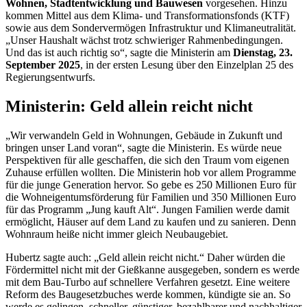
Wohnen, Stadtentwicklung und Bauwesen
vorgesehen. Hinzu
kommen Mittel aus dem Klima- und Transformationsfonds (KTF)
sowie aus dem Sondervermögen Infrastruktur und Klimaneutralität.
„Unser Haushalt wächst trotz schwieriger Rahmenbedingungen.
Und das ist auch richtig so“, sagte die Ministerin am
Dienstag, 23.
September 2025
, in der ersten Lesung über den Einzelplan 25 des
Regierungsentwurfs.
Ministerin: Geld allein reicht nicht
„Wir verwandeln Geld in Wohnungen, Gebäude in Zukunft und
bringen unser Land voran“, sagte die Ministerin. Es würde neue
Perspektiven für alle geschaffen, die sich den Traum vom eigenen
Zuhause erfüllen wollten. Die Ministerin hob vor allem Programme
für die junge Generation hervor. So gebe es 250 Millionen Euro für
die Wohneigentumsförderung für Familien und 350 Millionen Euro
für das Programm „Jung kauft Alt“. Jungen Familien werde damit
ermöglicht, Häuser auf dem Land zu kaufen und zu sanieren. Denn
Wohnraum heiße nicht immer gleich Neubaugebiet.
Hubertz sagte auch: „Geld allein reicht nicht.“ Daher würden die
Fördermittel nicht mit der Gießkanne ausgegeben, sondern es werde
mit dem Bau-Turbo auf schnellere Verfahren gesetzt. Eine weitere
Reform des Baugesetzbuches werde kommen, kündigte sie an. So
werde es gelingen, schneller, günstiger, bezahlbarer und nachhaltiger