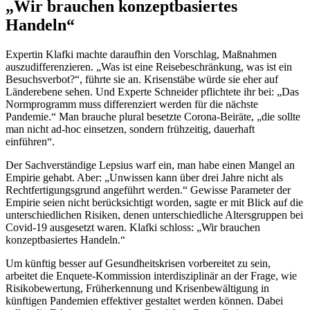
„Wir brauchen konzeptbasiertes
Handeln“
Expertin Klafki machte daraufhin den Vorschlag, Maßnahmen
auszudifferenzieren. „Was ist eine Reisebeschränkung, was ist ein
Besuchsverbot?“, führte sie an. Krisenstäbe würde sie eher auf
Länderebene sehen. Und Experte Schneider pflichtete ihr bei: „Das
Normprogramm muss differenziert werden für die nächste
Pandemie.“ Man brauche plural besetzte Corona-Beiräte, „die sollte
man nicht ad-hoc einsetzen, sondern frühzeitig, dauerhaft
einführen“.
Der Sachverständige Lepsius warf ein, man habe einen Mangel an
Empirie gehabt. Aber: „Unwissen kann über drei Jahre nicht als
Rechtfertigungsgrund angeführt werden.“ Gewisse Parameter der
Empirie seien nicht berücksichtigt worden, sagte er mit Blick auf die
unterschiedlichen Risiken, denen unterschiedliche Altersgruppen bei
Covid-19 ausgesetzt waren. Klafki schloss: „Wir brauchen
konzeptbasiertes Handeln.“
Um künftig besser auf Gesundheitskrisen vorbereitet zu sein,
arbeitet die
Enquete-
Kommission interdisziplinär an der Frage, wie
Risikobewertung, Früherkennung und Krisenbewältigung in
künftigen Pandemien effektiver gestaltet werden können. Dabei