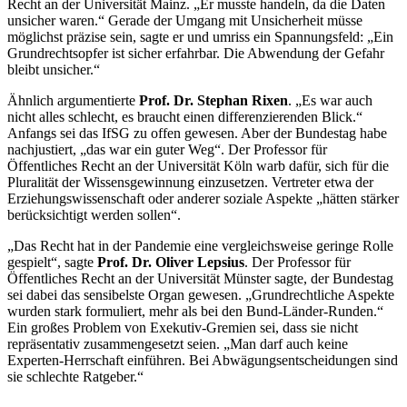
Recht an der Universität Mainz. „Er musste handeln, da die Daten
unsicher waren.“ Gerade der Umgang mit Unsicherheit müsse
möglichst präzise sein, sagte er und umriss ein Spannungsfeld: „Ein
Grundrechtsopfer ist sicher erfahrbar. Die Abwendung der Gefahr
bleibt unsicher.“
Ähnlich argumentierte
Prof. Dr. Stephan Rixen
. „Es war auch
nicht alles schlecht, es braucht einen differenzierenden Blick.“
Anfangs sei das IfSG zu offen gewesen. Aber der Bundestag habe
nachjustiert, „das war ein guter Weg“. Der Professor für
Öffentliches Recht an der Universität Köln warb dafür, sich für die
Pluralität der Wissensgewinnung einzusetzen. Vertreter etwa der
Erziehungswissenschaft oder anderer soziale Aspekte „hätten stärker
berücksichtigt werden sollen“.
„Das Recht hat in der Pandemie eine vergleichsweise geringe Rolle
gespielt“, sagte
Prof. Dr.
Oliver Lepsius
. Der Professor für
Öffentliches Recht an der Universität Münster sagte, der Bundestag
sei dabei das sensibelste Organ gewesen. „Grundrechtliche Aspekte
wurden stark formuliert, mehr als bei den Bund-Länder-Runden.“
Ein großes Problem von Exekutiv-Gremien sei, dass sie nicht
repräsentativ zusammengesetzt seien. „Man darf auch keine
Experten-Herrschaft einführen. Bei Abwägungsentscheidungen sind
sie schlechte Ratgeber.“