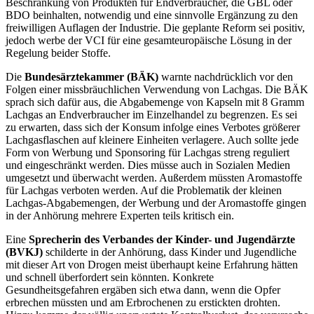
Beschränkung von Produkten für Endverbraucher, die GBL oder
BDO beinhalten, notwendig und eine sinnvolle Ergänzung zu den
freiwilligen Auflagen der Industrie. Die geplante Reform sei positiv,
jedoch werbe der VCI für eine gesamteuropäische Lösung in der
Regelung beider Stoffe.
Die
Bundesärztekammer (BÄK)
warnte nachdrücklich vor den
Folgen einer missbräuchlichen Verwendung von Lachgas. Die BÄK
sprach sich dafür aus, die Abgabemenge von Kapseln mit 8 Gramm
Lachgas an Endverbraucher im Einzelhandel zu begrenzen. Es sei
zu erwarten, dass sich der Konsum infolge eines Verbotes größerer
Lachgasflaschen auf kleinere Einheiten verlagere. Auch sollte jede
Form von Werbung und Sponsoring für Lachgas streng reguliert
und eingeschränkt werden. Dies müsse auch in Sozialen Medien
umgesetzt und überwacht werden. Außerdem müssten Aromastoffe
für Lachgas verboten werden. Auf die Problematik der kleinen
Lachgas-Abgabemengen, der Werbung und der Aromastoffe gingen
in der Anhörung mehrere Experten teils kritisch ein.
Eine
Sprecherin des Verbandes der Kinder- und Jugendärzte
(BVKJ)
schilderte in der Anhörung, dass Kinder und Jugendliche
mit dieser Art von Drogen meist überhaupt keine Erfahrung hätten
und schnell überfordert sein könnten. Konkrete
Gesundheitsgefahren ergäben sich etwa dann, wenn die Opfer
erbrechen müssten und am Erbrochenen zu erstickten drohten.