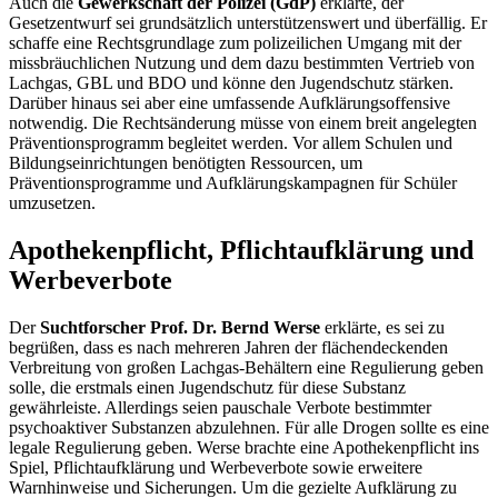
Auch die
Gewerkschaft der Polizei (GdP)
erklärte, der
Gesetzentwurf sei grundsätzlich unterstützenswert und überfällig. Er
schaffe eine Rechtsgrundlage zum polizeilichen Umgang mit der
missbräuchlichen Nutzung und dem dazu bestimmten Vertrieb von
Lachgas, GBL und BDO und könne den Jugendschutz stärken.
Darüber hinaus sei aber eine umfassende Aufklärungsoffensive
notwendig. Die Rechtsänderung müsse von einem breit angelegten
Präventionsprogramm begleitet werden. Vor allem Schulen und
Bildungseinrichtungen benötigten Ressourcen, um
Präventionsprogramme und Aufklärungskampagnen für Schüler
umzusetzen.
Apothekenpflicht, Pflichtaufklärung und
Werbeverbote
Der
Suchtforscher Prof. Dr. Bernd Werse
erklärte, es sei zu
begrüßen, dass es nach mehreren Jahren der flächendeckenden
Verbreitung von großen Lachgas-Behältern eine Regulierung geben
solle, die erstmals einen Jugendschutz für diese Substanz
gewährleiste. Allerdings seien pauschale Verbote bestimmter
psychoaktiver Substanzen abzulehnen. Für alle Drogen sollte es eine
legale Regulierung geben. Werse brachte eine Apothekenpflicht ins
Spiel, Pflichtaufklärung und Werbeverbote sowie erweitere
Warnhinweise und Sicherungen. Um die gezielte Aufklärung zu