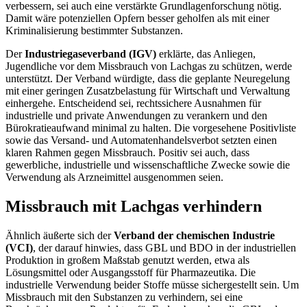
verbessern, sei auch eine verstärkte Grundlagenforschung nötig.
Damit wäre potenziellen Opfern besser geholfen als mit einer
Kriminalisierung bestimmter Substanzen.
Der
Industriegaseverband (IGV)
erklärte, das Anliegen,
Jugendliche vor dem Missbrauch von Lachgas zu schützen, werde
unterstützt. Der Verband würdigte, dass die geplante Neuregelung
mit einer geringen Zusatzbelastung für Wirtschaft und Verwaltung
einhergehe. Entscheidend sei, rechtssichere Ausnahmen für
industrielle und private Anwendungen zu verankern und den
Bürokratieaufwand minimal zu halten. Die vorgesehene Positivliste
sowie das Versand- und Automatenhandelsverbot setzten einen
klaren Rahmen gegen Missbrauch. Positiv sei auch, dass
gewerbliche, industrielle und wissenschaftliche Zwecke sowie die
Verwendung als Arzneimittel ausgenommen seien.
Missbrauch mit Lachgas verhindern
Ähnlich äußerte sich der
Verband der chemischen Industrie
(VCI)
, der darauf hinwies, dass GBL und BDO in der industriellen
Produktion in großem Maßstab genutzt werden, etwa als
Lösungsmittel oder Ausgangsstoff für Pharmazeutika. Die
industrielle Verwendung beider Stoffe müsse sichergestellt sein. Um
Missbrauch mit den Substanzen zu verhindern, sei eine