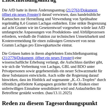
Die AfD hatte in ihrem Änderungsantrag (
21/2761
(Dokument,
öffnet ein neues Fenster)
) darauf verwiesen, dass handelsübliche
Kartuschen zur Herstellung und Verwendung von Sprühsahne
regelmäßig 8,4 Gramm Lachgas enthielten. Eine strikte Begrenzung
auf acht Gramm wie im Gesetzentwurf vorgesehen würde laut AfD
umfangreiche Anpassungen von Produktions- und Abfüllprozessen
erfordern, weshalb die Fraktion zur technischen Umsetzbarkeit und
Kostenvermeidung für einen zulässigen Grenzwert von neun
Gramm Lachgas pro Einwegkartusche eintrat.
Die Grünen hatten in ihrem abgelehnten Entschließungsantrag
(
21/2776
(Dokument, öffnet ein neues Fenster)
) eine
wissenschaftliche Erhebung verlangt, die Aufschluss darüber gibt,
wie sich die Verbreitung von Lachgas, GBL und BDO unter
Privatpersonen sowie gegebenenfalls ein neuer Schwarzmarkt für
diese Substanzen entwickeln. Auch sollte die Regierung darauf
hinwirken, dass im Hinblick auf sogenannte „K.-O.-Tropfen“ durch
öffentlich geförderte Kampagnen gezielter für die Risiken einer
unfreiwilligen Einnahme sensibilisiert wird und Anlaufstellen für
Betroffene gestärkt werden. (hau/13.11.2025)
Reden zu diesem Tagesordnungspunkt