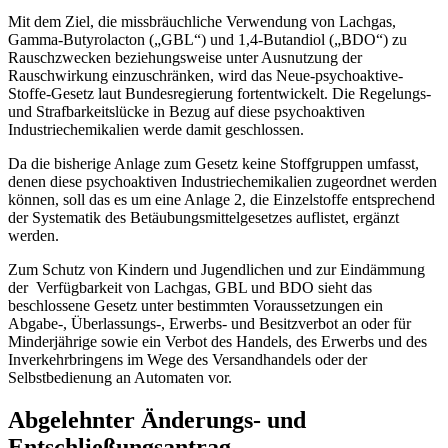
Mit dem Ziel, die missbräuchliche Verwendung von Lachgas,
Gamma-Butyrolacton („GBL“) und 1,4-Butandiol („BDO“) zu
Rauschzwecken beziehungsweise unter Ausnutzung der
Rauschwirkung einzuschränken, wird das Neue-psychoaktive-
Stoffe-Gesetz laut Bundesregierung fortentwickelt. Die Regelungs-
und Strafbarkeitslücke in Bezug auf diese psychoaktiven
Industriechemikalien werde damit geschlossen.
Da die bisherige Anlage zum Gesetz keine Stoffgruppen umfasst,
denen diese psychoaktiven Industriechemikalien zugeordnet werden
können, soll das es um eine Anlage 2, die Einzelstoffe entsprechend
der Systematik des Betäubungsmittelgesetzes auflistet, ergänzt
werden.
Zum Schutz von Kindern und Jugendlichen und zur Eindämmung
der Verfügbarkeit von Lachgas, GBL und BDO sieht das
beschlossene Gesetz unter bestimmten Voraussetzungen ein
Abgabe-, Überlassungs-, Erwerbs- und Besitzverbot an oder für
Minderjährige sowie ein Verbot des Handels, des Erwerbs und des
Inverkehrbringens im Wege des Versandhandels oder der
Selbstbedienung an Automaten vor.
Abgelehnter Änderungs- und
Entschließungsantrag