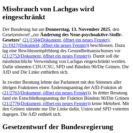
Missbrauch von Lachgas wird
eingeschränkt
Der Bundestag hat am
Donnerstag, 13. November 2025
, den
Gesetzentwurf „zur
Änderung des Neue-psychoaktive-Stoffe-
Gesetzes
“ (
21/1504
(Dokument, öffnet ein neues Fenster)
,
21/1927
(Dokument, öffnet ein neues Fenster)
) beschlossen. Dazu
lag eine Beschlussempfehlung des Gesundheitsausschusses vor
(
21/2752
(Dokument, öffnet ein neues Fenster)
). Damit soll die
missbräuchliche Verwendung von Lachgas eingeschränkt werden.
Dafür stimmten CDU/CSU, SPD und Bündnis 90/Die Grünen. Die
AfD und Die Linke enthielten sich.
In zweiter Beratung lehnte das Parlament mit den Stimmen aller
übrigen Fraktionen einen Änderungsantrag der AfD-Fraktion ab
(
21/2761
(Dokument, öffnet ein neues Fenster)
). In dritter Beratung
fand ein Entschließungsantrag der Fraktion Bündnis 90/Die Grünen
(
21/2776
(Dokument, öffnet ein neues Fenster)
) keine Mehrheit. Mit
den Grünen stimmte nur Die Linke dafür, Union und SPD votierten
dagegen. Die AfD enthielt sich.
Gesetzentwurf der Bundesregierung