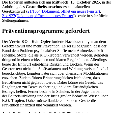
Die Experten äußerten sich am
Mittwoch, 15. Oktober 2025,
in der
Anhörung des
Gesundheitsausschusses
zum aktuellen
Gesetzentwurf (
21/1504
(Dokument, öffnet ein neues Fenster)
,
21/1927
(Dokument, öffnet ein neues Fenster)
) sowie in schriftlichen
Stellungnahmen.
Präventionsprogramme gefordert
Der
Verein KO – Kein Opfer
forderte Nachbesserungen an dem
Gesetzentwurf und mehr Prävention. Es sei zu begrüßen, dass der
Bund dem Problem psychoaktiver Stoffe mehr Aufmerksamkeit
schenke. Stoffe, die als K.O.-Tropfen verwendet werden, gehörten
dringend in einen wirksamen und klaren Regelrahmen. Allerdings
berge der Entwurf erhebliche Risiken und Lücken. Wenn der
Gesetzestext nicht alle Stoffvarianten und Wirkungsweisen flexibel
berücksichtige, könnten Täter sich über chemische Modifikationen
entziehen. Zudem führen Erinnerungslücken leicht dazu, dass
Betroffenen nicht geglaubt werde. Daher könne ein Gesetz, das
Regelungen zur Beweissicherung und klare Zuständigkeiten
festlege, helfen. Ferner bestehe in Schulen, in der Jugendarbeit, in
der Polizeiausbildung und der Justiz großer Bedarf an Wissen über
K.O.-Tropfen. Daher müsse flankierend zu dem Gesetz die
Prävention finanziert und verankert werden.