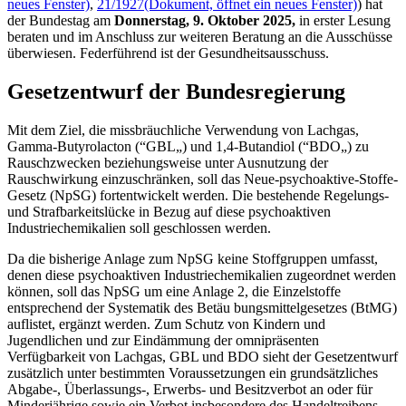
neues Fenster)
,
21/1927
(Dokument, öffnet ein neues Fenster)
) hat
der Bundestag am
Donnerstag, 9. Oktober 2025,
in erster Lesung
beraten und im Anschluss zur weiteren Beratung an die Ausschüsse
überwiesen. Federführend ist der Gesundheitsausschuss.
Gesetzentwurf der Bundesregierung
Mit dem Ziel, die missbräuchliche Verwendung von Lachgas,
Gamma-Butyrolacton (“GBL„) und 1,4-Butandiol (“BDO„) zu
Rauschzwecken beziehungsweise unter Ausnutzung der
Rauschwirkung einzuschränken, soll das Neue-psychoaktive-Stoffe-
Gesetz (NpSG) fortentwickelt werden. Die bestehende Regelungs-
und Strafbarkeitslücke in Bezug auf diese psychoaktiven
Industriechemikalien soll geschlossen werden.
Da die bisherige Anlage zum NpSG keine Stoffgruppen umfasst,
denen diese psychoaktiven Industriechemikalien zugeordnet werden
können, soll das NpSG um eine Anlage 2, die Einzelstoffe
entsprechend der Systematik des Betäu bungsmittelgesetzes (BtMG)
auflistet, ergänzt werden. Zum Schutz von Kindern und
Jugendlichen und zur Eindämmung der omnipräsenten
Verfügbarkeit von Lachgas, GBL und BDO sieht der Gesetzentwurf
zusätzlich unter bestimmten Voraussetzungen ein grundsätzliches
Abgabe-, Überlassungs-, Erwerbs- und Besitzverbot an oder für
Minderjährige sowie ein Verbot insbesondere des Handeltreibens,