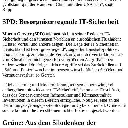
„vollständig in der Hand von China und den USA sein“, sagte
Rupp.
SPD: Besorgniserregende
IT
-Sicherheit
Martin Gerster (SPD)
widmete sich in seiner Rede der
IT-
Sicherheit und den jüngsten Vorfällen an europäischen Flughäfen:
„Dieser Vorfall und andere zeigen: Die Lage der
IT-
Sicherheit in
Deutschland ist besorgniserregend“, sagte der Haushaltspolitiker.
Digitalisierung, zunehmende Vernetzung und der verstärkte Einsatz
von Künstlicher Intelligenz (KI) vergrößerten Angriffsflächen
zudem weiter. Die Folge solcher Angriffe sei das Zurückfallen auf
„Stift und Papier“ – neben immensen wirtschaftlichen Schäden und
Vertrauensverlust, so Gerster.
„Digitalisierung und Modernisierung müssen daher zwingend
einhergehen mit wirksamer
IT
-Sicherheit“, betonte er. Er sei froh,
dass das Sondervermögen Infrastruktur und Klimaneutralität
Investitionen in diesem Bereich ermögliche. Nötig sei eine an die
Bedrohungslage angepasste Strategie für Cybersicherheit. Ohne eine
solche könnten die Investitionen nicht effektiv eingesetzt werden.
Grüne: Aus dem Silodenken der