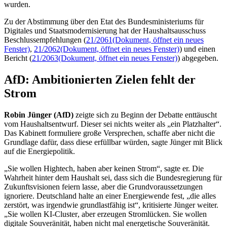
wurden.
Zu der Abstimmung über den
Etat
des Bundesministeriums für
Digitales und Staatsmodernisierung hat der Haushaltsausschuss
Beschlussempfehlungen (
21/2061
(Dokument, öffnet ein neues
Fenster)
,
21/2062
(Dokument, öffnet ein neues Fenster)
) und einen
Bericht (
21/2063
(Dokument, öffnet ein neues Fenster)
) abgegeben.
AfD: Ambitionierten Zielen fehlt der
Strom
Robin Jünger (AfD)
zeigte sich zu Beginn der Debatte enttäuscht
vom Haushaltsentwurf. Dieser sei nichts weiter als „ein Platzhalter“.
Das Kabinett formuliere große Versprechen, schaffe aber nicht die
Grundlage dafür, dass diese erfüllbar würden, sagte Jünger mit Blick
auf die Energiepolitik.
„Sie wollen
Hightech
, haben aber keinen Strom“, sagte er. Die
Wahrheit hinter dem Haushalt sei, dass sich die Bundesregierung für
Zukunftsvisionen feiern lasse, aber die Grundvoraussetzungen
ignoriere. Deutschland halte an einer Energiewende fest, „die alles
zerstört, was irgendwie grundlastfähig ist“, kritisierte Jünger weiter.
„Sie wollen KI-
Cluster
, aber erzeugen Stromlücken. Sie wollen
digitale Souveränität, haben nicht mal energetische Souveränität.