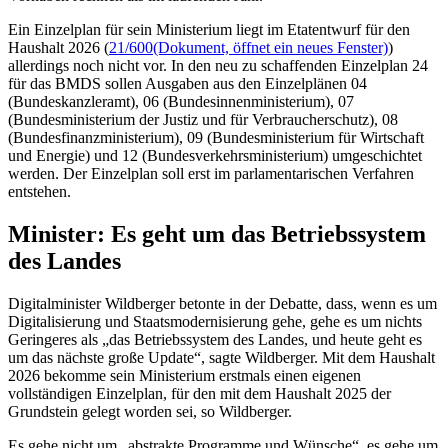
Ein Einzelplan für sein Ministerium liegt im Etatentwurf für den
Haushalt 2026 (
21/600
(Dokument, öffnet ein neues Fenster)
)
allerdings noch nicht vor. In den neu zu schaffenden Einzelplan 24
für das BMDS sollen Ausgaben aus den Einzelplänen 04
(Bundeskanzleramt), 06 (Bundesinnenministerium), 07
(Bundesministerium der Justiz und für Verbraucherschutz), 08
(Bundesfinanzministerium), 09 (Bundesministerium für Wirtschaft
und Energie) und 12 (Bundesverkehrsministerium) umgeschichtet
werden. Der Einzelplan soll erst im parlamentarischen Verfahren
entstehen.
Minister: Es geht um das Betriebssystem
des Landes
Digitalminister Wildberger betonte in der Debatte, dass, wenn es um
Digitalisierung und Staatsmodernisierung gehe, gehe es um nichts
Geringeres als „das Betriebssystem des Landes, und heute geht es
um das nächste große
Update
“, sagte Wildberger. Mit dem Haushalt
2026 bekomme sein Ministerium erstmals einen eigenen
vollständigen Einzelplan, für den mit dem Haushalt 2025 der
Grundstein gelegt worden sei, so Wildberger.
Es gehe nicht um „abstrakte Programme und Wünsche“, es gehe um