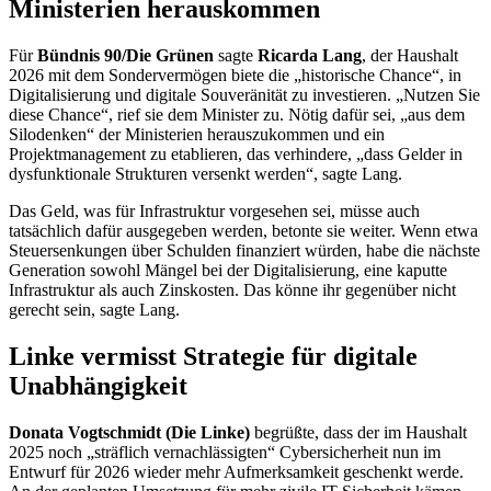
Ministerien herauskommen
Für
Bündnis 90/Die Grünen
sagte
Ricarda Lang
, der Haushalt
2026 mit dem Sondervermögen biete die „historische
Chance
“, in
Digitalisierung und digitale Souveränität zu investieren. „Nutzen Sie
diese
Chance
“, rief sie dem Minister zu. Nötig dafür sei, „aus dem
Silodenken“ der Ministerien herauszukommen und ein
Projektmanagement zu etablieren, das verhindere, „dass Gelder in
dysfunktionale Strukturen versenkt werden“, sagte Lang.
Das Geld, was für Infrastruktur vorgesehen sei, müsse auch
tatsächlich dafür ausgegeben werden, betonte sie weiter. Wenn etwa
Steuersenkungen über Schulden finanziert würden, habe die nächste
Generation sowohl Mängel bei der Digitalisierung, eine kaputte
Infrastruktur als auch Zinskosten. Das könne ihr gegenüber nicht
gerecht sein, sagte Lang.
Linke vermisst Strategie für digitale
Unabhängigkeit
Donata Vogtschmidt (Die Linke)
begrüßte, dass der im Haushalt
2025 noch „sträflich vernachlässigten“ Cybersicherheit nun im
Entwurf für 2026 wieder mehr Aufmerksamkeit geschenkt werde.