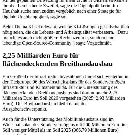
An der geplanten Umsetzung für mehr zivile
IT-
Sicherheit kämen
ihr aber bereits heute Zweifel, sagte die Digitalpolitikerin. Im
Haushalt suche man zudem vergeblich nach einer Strategie für
digitale Unabhängigkeit, sagte sie.
Beim Thema KI sei relevant, welche KI-Lösungen gesellschaftlich
nötig seien, die die Lebens- und Arbeitsqualität verbessern. „Dazu
braucht es auch nicht größere Rechenzentren, sondern eine
lebendige
Open-Source
-Community“, sagte Vogtschmidt.
2,25 Milliarden Euro für
flächendeckenden Breitbandausbau
Ein Großteil der Infrastruktur-Investitionen findet sich weiterhin in
der Titelgruppe 06 des Wirtschaftsplans für das Sondervermögen
Infrastruktur und Klimaneutralität. Für die Unterstützung des
flächendeckenden Breitbandausbaus sind dort nunmehr 2,25
Milliarden Euro im Soll 2026 vorgesehen (2025: 2,93 Milliarden
Euro). Der Breitbandausbau bleibt damit der
Ausgabenschwerpunkt.
Auch für die Unterstützung des Mobilfunkausbaus sind im
Wirtschaftsplan des Sondervermögens mit 200 Millionen Euro im
Soll weniger Mittel als im Soll 2025 (366,79 Millionen Euro)