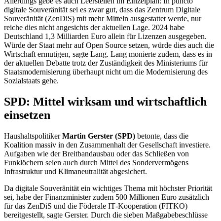
Allerdings gebe es auch Leerstellen im Einzelplan: In puncto
digitale Souveränität sei es zwar gut, dass das Zentrum Digitale
Souveränität (ZenDiS) mit mehr Mitteln ausgestattet werde, nur
reiche dies nicht angesichts der aktuellen Lage. 2024 habe
Deutschland 1,3 Milliarden Euro allein für Lizenzen ausgegeben.
Würde der Staat mehr auf
Open Source
setzen, würde dies auch die
Wirtschaft ermutigen, sagte Lang. Lang monierte zudem, dass es in
der aktuellen Debatte trotz der Zuständigkeit des Ministeriums für
Staatsmodernisierung überhaupt nicht um die Modernisierung des
Sozialstaats gehe.
SPD: Mittel wirksam und wirtschaftlich
einsetzen
Haushaltspolitiker
Martin Gerster (SPD)
betonte, dass die
Koalition massiv in den Zusammenhalt der Gesellschaft investiere.
Aufgaben wie der Breitbandausbau oder das Schließen von
Funklöchern seien auch durch Mittel des Sondervermögens
Infrastruktur und Klimaneutralität abgesichert.
Da digitale Souveränität ein wichtiges Thema mit höchster Priorität
sei, habe der Finanzminister zudem 500 Millionen Euro zusätzlich
für das ZenDiS und die
Föderale
IT
-Kooperation (FITKO)
bereitgestellt, sagte Gerster. Durch die sieben Maßgabebeschlüsse