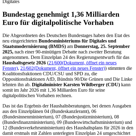
Digitales
Bundestag genehmigt 1,36 Milliarden
Euro für digitalpolitische Vorhaben
Die Abgeordneten des Deutschen Bundestages haben den
Etat
des
neu eingerichteten
Bundesministeriums für Digitales und
Staatsmodernisierung (BMDS)
am
Donnerstag, 25. September
2025,
nach einer 90-minütigen Debatte nach zweiter Beratung
angenommen. Dem Einzelplan 24 des Regierungsentwurfs für das
Haushaltsgesetz 2026
(
21/600
(Dokument, öffnet ein neues
Fenster)
,
21/602
(Dokument, öffnet ein neues Fenster)
) stimmten die
Koalitionsfraktionen CDU/CSU und SPD zu, die
Oppositionsfraktionen AfD, Bündnis 90/Die Grünen und Die Linke
lehnten ihn ab.
Digitalminister Karsten Wildberger (CDU)
kann
somit im Jahr 2026 mit 1,36 Milliarden Euro für seine
digitalpolitischen Vorhaben rechnen.
Das ist das Ergebnis der Haushaltsberatungen, bei denen Ausgaben
aus den Einzelplänen 04 (Bundeskanzleramt), 06
(Bundesinnenministerium), 07 (Bundesjustizministerium), 08
(Bundesfinanzministerium), 09 (Bundeswirtschaftsministerium) und
12 (Bundesverkehrsministerium) des Haushaltsplans für 2026 in den
damit erstmals mit Zahlen unterlegten Einzelplan 24 umgeschichtet