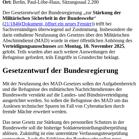
Ort:
Berlin, Paul-Löbe-Haus, Sitzungssaal 2.200
Der Gesetzentwurf der Bundesregierung „zur
Stärkung der
Militärischen Sicherheit in der Bundeswehr
“
(
21/1846
(Dokument, öffnet ein neues Fenster)
) trifft bei
Sachverständigen überwiegend auf Zustimmung. Insbesondere die
darin enthaltene Neufassung des Gesetzes über den Militärischen
Abschirmdienst (MAD) wurde in einer öffentlichen Anhörung des
Verteidigungsausschusses
am
Montag, 10. November 2025
,
gelobt. Teils wurden aber auch weitere Ausweitungen der
Befugnisse gefordert, teils Eingriffe in Grundrechte beklagt.
Gesetzentwurf der Bundesregierung
Mit der Neufassung des MAD-Gesetzes sollen der Aufgabenbereich
und die Befugnisse des militärischen Nachrichtendienstes der
Bundeswehr verstärkt auf die Landes- und Bündnisverteidigung
ausgerichtet werden. So sollen die Befugnisse des MAD um das
Auslesen technischer Spuren im Fall von Cyberattacken durch
fremde Mächte erweitert werden.
Das neue Gesetz zur Stärkung des personellen Schutzes in der
Bundeswehr soll die bisherige Soldateneinstellungsüberprüfung
ablösen. Zukünftig ist eine unterstützte Verfassungstreueprüfung
vorgesehen. Auch die Feldjäger der Bundeswehr sollen neue