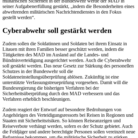
militärischen Sicherheit in der Bundeswehr werde der MAD in
seiner Aufgabenerfüllung gestärkt, „indem die Besonderheiten eines
abwehrenden militärischen Nachrichtendienstes in den Fokus
gestellt werden“.
Cyber
abwehr soll gestärkt werden
Zudem sollen die Soldatinnen und Soldaten bei ihrem Einsatz in
Litauen mit ihren Familien besser geschützt werden, indem die
Tätigkeiten des MAD im Ausland auf die Landes- und
Bündnisverteidigung ausgerichtet werden. Auch die
Cyber
abwehr
soll gestärkt werden. Das neue Gesetz zur Stärkung des personellen
Schutzes in der Bundeswehr soll die
Soldateneinstellungsüberprüfung ablösen. Zukünftig ist eine
unterstützte Verfassungstreueprüfung vorgesehen. Damit will die
Bundesregierung die bisherigen Verfahren bei der
Sicherheitsüberprüfung durch den MAD verbessern und das
Verfahren erheblich beschleunigen.
Zudem reagiert der Entwurf auf besondere Bedrohungen von
Angehörigen des Verteidigungsressorts bei Reisen in Regionen und
Staaten mit Sicherheitsrisiken. So können Reiseanzeigen und
Reiseverbote verhängt werden, sofern es der Schutz gebietet. Auch
die Feldjäger und andere berechtigte Personen sollen vereinzelt neue
Befugnisse bekommen, um die militärische Sicherheit zu stärken.