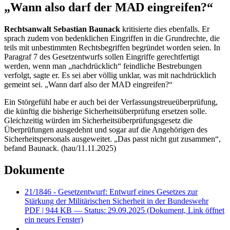
„Wann also darf der MAD eingreifen?“
Rechtsanwalt Sebastian Baunack
kritisierte dies ebenfalls. Er
sprach zudem von bedenklichen Eingriffen in die Grundrechte, die
teils mit unbestimmten Rechtsbegriffen begründet worden seien. In
Paragraf 7 des Gesetzentwurfs sollen Eingriffe gerechtfertigt
werden, wenn man „nachdrücklich“ feindliche Bestrebungen
verfolgt, sagte er. Es sei aber völlig unklar, was mit nachdrücklich
gemeint sei. „Wann darf also der MAD eingreifen?“
Ein Störgefühl habe er auch bei der Verfassungstreueüberprüfung,
die künftig die bisherige Sicherheitsüberprüfung ersetzen solle.
Gleichzeitig würden im Sicherheitsüberprüfungsgesetz die
Überprüfungen ausgedehnt und sogar auf die Angehörigen des
Sicherheitspersonals ausgeweitet. „Das passt nicht gut zusammen“,
befand Baunack. (hau/11.11.2025)
Dokumente
21/1846 - Gesetzentwurf: Entwurf eines Gesetzes zur
Stärkung der Militärischen Sicherheit in der Bundeswehr
PDF
| 944 KB — Status: 29.09.2025
(Dokument, Link öffnet
ein neues Fenster)