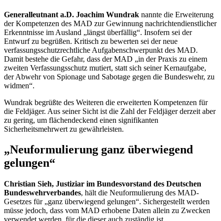
Generalleutnant a.D. Joachim Wundrak
nannte die Erweiterung
der Kompetenzen des MAD zur Gewinnung nachrichtendienstlicher
Erkenntnisse im Ausland „längst überfällig“. Insofern sei der
Entwurf zu begrüßen. Kritisch zu bewerten sei der neue
verfassungsschutzrechtliche Aufgabenschwerpunkt des MAD.
Damit bestehe die Gefahr, dass der MAD „in der Praxis zu einem
zweiten Verfassungsschutz mutiert, statt sich seiner Kernaufgabe,
der Abwehr von Spionage und Sabotage gegen die Bundeswehr, zu
widmen“.
Wundrak begrüßte des Weiteren die erweiterten Kompetenzen für
die Feldjäger. Aus seiner Sicht ist die Zahl der Feldjäger derzeit aber
zu gering, um flächendeckend einen signifikanten
Sicherheitsmehrwert zu gewährleisten.
„Neuformulierung ganz überwiegend
gelungen“
Christian Sieh, Justiziar im Bundesvorstand des Deutschen
Bundeswehrverbandes
, hält die Neuformulierung des MAD-
Gesetzes für „ganz überwiegend gelungen“. Sichergestellt werden
müsse jedoch, dass vom MAD erhobene Daten allein zu Zwecken
verwendet werden, für die dieser auch zuständig ist.